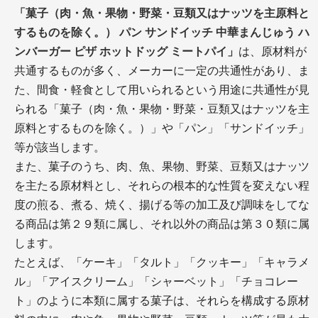
「菓子（肉・魚・果物・野菜・豆類又はナッツを主原料と
するものを除く。） パン サンドイッチ 中華まんじゅう ハ
ンバーガー ピザ ホットドッグ ミートパイ」
は、原材料が
共通するものが多く、メーカーに一定の共通性があり、ま
た、間食・軽食として用いられるという用途に共通性が見
られる「菓子（肉・魚・果物・野菜・豆類又はナッツを主
原料とするものを除く。）」や「パン」「サンドイッチ」
等が該当します。
また、菓子のうち、肉、魚、果物、野菜、豆類又はナッツ
を主たる原材料とし、それらの根本的な性質を変えない程
度の煎る、煮る、焼く、揚げる等の加工及び調味をしてな
る商品は第２９類に属し、それ以外の商品は第３０類に属
します。
たとえば、「ケーキ」「タルト」「クッキー」「キャラメ
ル」「アイスクリーム」「シャーベット」「チョコレー
ト」のように本類に属する菓子は、それらを構成する原材