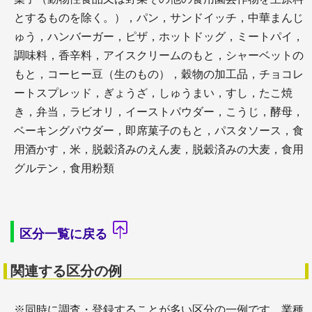
とするものを除く。），パン，サンドイッチ，中華まんじ
ゅう，ハンバーガー，ピザ，ホットドッグ，ミートパイ，
調味料，香辛料，アイスクリームのもと，シャーベットの
もと，コーヒー豆（生のもの），穀物の加工品，チョコレ
ートスプレッド，ぎょうざ，しゅうまい，すし，たこ焼
き，弁当，ラビオリ，イーストパウダー，こうじ，酵母，
ベーキングパウダー，即席菓子のもと，パスタソース，食
用酒かす，米，脱穀済みのえん麦，脱穀済みの大麦，食用
グルテン，食用粉類
区分一覧に戻る
関連する区分の例
※同時に調査・登録することが多い区分の一例です。業種