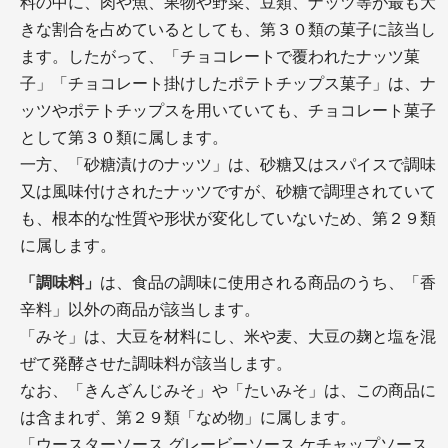
料の中に、肉や魚、果物や野菜、豆類、ナッツ等が最も大
きな割合を占めているとしても、第３０類の菓子に該当し
ます。したがって、「チョコレートで覆われたナッツ菓
子」「チョコレート掛けしたポテトチップス菓子」は、ナ
ッツやポテトチップスを用いていても、チョコレート菓子
として第３０類に属します。
一方、「砂糖漬けのナッツ」は、砂糖又はスパイスで調味
又は風味付けされたナッツですが、砂糖で調理されていて
も、根本的な性質や形状が変化していないため、第２９類
に属します。
「調味料」
は、食品の調味に使用される商品のうち、「香
辛料」以外の商品が該当します。
「みそ」は、大豆を材料にし、米や麦、大豆の麹と塩を混
ぜて発酵させた調味料が該当します。
なお、「きんざんじみそ」や「たいみそ」は、この商品に
は含まれず、第２９類「なめ物」に属します。
「ウースターソース グレービーソース ケチャップソース