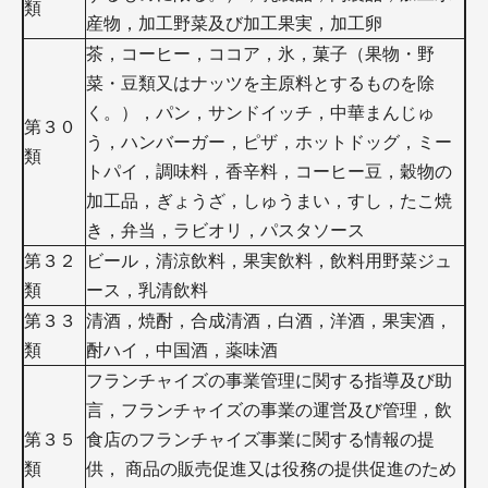
類
産物，加工野菜及び加工果実，加工卵
茶，コーヒー，ココア，氷，菓子（果物・野
菜・豆類又はナッツを主原料とするものを除
く。），パン，サンドイッチ，中華まんじゅ
第３０
う，ハンバーガー，ピザ，ホットドッグ，ミー
類
トパイ，調味料，香辛料，コーヒー豆，穀物の
加工品，ぎょうざ，しゅうまい，すし，たこ焼
き，弁当，ラビオリ，パスタソース
第３２
ビール，清涼飲料，果実飲料，飲料用野菜ジュ
類
ース，乳清飲料
第３３
清酒，焼酎，合成清酒，白酒，洋酒，果実酒，
類
酎ハイ，中国酒，薬味酒
フランチャイズの事業管理に関する指導及び助
言，フランチャイズの事業の運営及び管理，飲
第３５
食店のフランチャイズ事業に関する情報の提
類
供， 商品の販売促進又は役務の提供促進のため