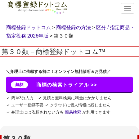
T
o
g
g
商標登録ドットコム
>
商標登録の方法
>
区分 / 指定商品・
l
指定役務 2026年版
> 第３０類
e
n
第３０類－商標登録ドットコム™
a
v
i
g
＼弁理士に依頼する前に！オンライン無料診断＆お見積／
a
t
無料
商標の検索トライアル >>
i
o
簡単3分入力
見積と無料検索に料金はかかりません
n
ユーザー登録不要
クラウドに個人情報は残しません
弁理士には依頼されない方も
簡易検索
が利用できます
第３０類