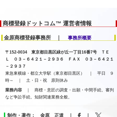
商標登録ドットコム™ 運営者情報
金原商標登録事務所 ｜
事務所概要
〒152-0034 東京都目黒区緑が丘一丁目16番7号 ＴＥ
Ｌ ０３－６４２１－２９３６ ＦＡＸ ０３－６４２１
－２９３７
東急東横線・都立大学駅（東京都目黒区） ｜ 平日 ９
時～ ｜ 土・日・祝 原則休み
業務内容
｜ 商標・意匠の調査・出願・中間手続。審判
など争訟手続。知財関連業務全般。
制作・著作： 金原 正道 ｜
｜