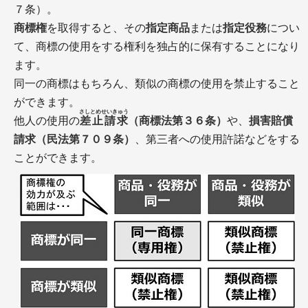
７条）。
商標権
を取得すると、その
指定商品
または
指定役務
につい
て、商標の使用をする権利を独占的に保有することになり
ます。
同一の商標はもちろん、類似の商標の使用を禁止すること
ができます。
Q&A一覧
さしとめせいきゅう
他人の使用の
差止請求
（商標法第３６条）
や、
損害賠償
商号・屋号の商標
請求（民法第７０９条）
、第三者への使用許諾などをする
ドメイン名の商標
小売等役務の商標登録
ことができます。
ECサイトの商標規約
お客様の声・相談事例
商標の拒絶理由