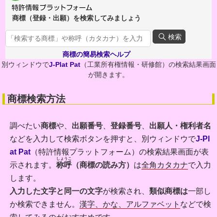
商標（登録・出願）を検索してみましょう
検索
商標の簡易検索ヘルプ
別ウィンドウで
（工業所有権情報・研修館）の検索結果画面
J-Plat Pat
が開きます。
商標検索方法
調べたい
商標
や、
出願番号
、
登録番号
、
出願人・権利者名
などを入力して検索ボタンを押すと、別ウィンドウで
J-Pl
at Pat
（特許情報プラットフォーム）の検索結果画面が表
しょうこ
示されます。
称呼
（商標の読み方）
は
全角カタカナ
で入力
します。
入力した文字と同一の文字
が検索され、
類似商標は
一部し
か検索できません。
漢字、かな、アルファベット
などで検