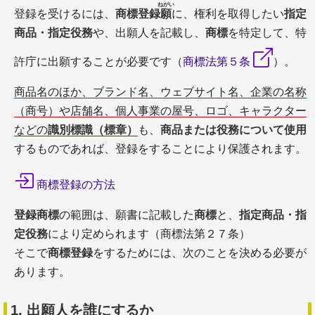
ねがい
登録を受けるには、
商標登録
願
に、権利を取得したい
指定
商品・指定役務
や、出願人を記載し、
商標
を特定して、特
許庁に出願することが必要です（
商標法第５条
）。
商品名のほか、ブランド名、ウェブサイト名、企業の名称
（商号）や店舗名、個人事業の屋号、ロゴ、キャラクター
などの
識別標識（標章）
も、
商品または役務について使用
するものであれば、登録をすることにより保護されます。
商標登録の方法
登録商標
の範囲は、願書に記載した
商標
と、
指定商品・指
定役務
により定められます（商標法第２７条）
そこで
商標登録
をするためには、次のことを決める必要が
あります。
1. 出願人を誰にするか