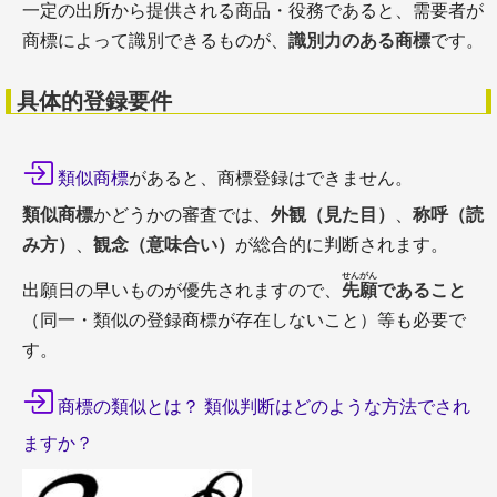
一定の出所から提供される商品・役務であると、需要者が
商標によって識別できるものが、
識別力のある商標
です。
具体的登録要件
類似商標
があると、商標登録はできません。
類似商標
かどうかの審査では、
外観（見た目）
、
称呼（読
み方）
、
観念（意味合い）
が総合的に判断されます。
せんがん
出願日の早いものが優先されますので、
先願
であること
（同一・類似の登録商標が存在しないこと）等も必要で
す。
商標の類似とは？ 類似判断はどのような方法でされ
ますか？