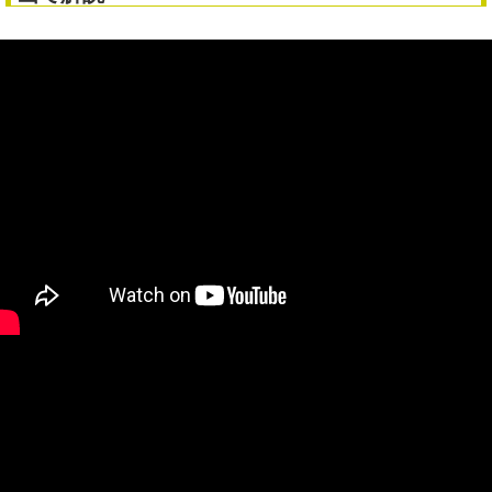
弁理士の無料相談・無料検索の手順は？ 東京都発・全国対応の商標登
録サイト 弁理士の守秘義務も解説
商標登録とは？ 勘違いしやすいポイントも解説