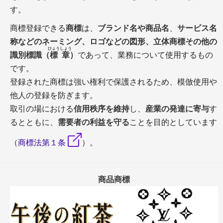
事務所概要
す。
メディア掲載履歴
参考文献・関連資料
商標登録できる
商標
は、
ブランド名や商品名
、
サービス名
称などのネーミング、ロゴなどの図形、立体商標その他の
弁理士無料相談
ひょうしょう
識別標識（
標章
）
であって、業務について使用するもの
です。
登録された商標は強い権利で保護されるため、模倣使用や
他人の登録を防ぎます。
取引の場における
信用秩序を維持
し、
産業の発達に寄与
す
るとともに、
需要者の利益を守る
ことを目的としています
弁理士に無料相談
商標登録お見積
（
商標法第１条
）。
商標調査お見積
更新登録お見積
商標の国際登録
自社出願サポート
商品商標
商標登録の方法