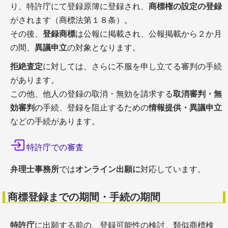
り、特許庁にて登録原簿に登録され、
商標権の設定の登録
がされます（商標法第１８条）。
その後、
登録商標
は公報に掲載され、公報掲載から２か月
の間、
異議申立
の対象となります。
拒絶査定
に対しては、さらに不服を申し立てる審判の手続
があります。
この他、他人の登録の取消・無効を請求する
取消審判・無
効審判
の手続、登録を阻止するための
情報提供・異議申立
などの手続があります。
特許庁での審査
弁理士事務所
では
オンライン出願に
対応しています。
商標登録までの期間・手続の期間
特許庁
に出願する前の、登録可能性の検討、類似商標検