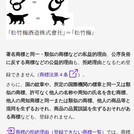
著名商標と同一・類似の商標などの私益的理由
、
公序良俗
に反する商標などの公益的理由
も、
拒絶理由
となるため登
録できません（
商標法第４条
）。
さらに、
国の紋章や、所定の国際機関の標章と同一又は類
似の商標、許可なく他人の名称や周知の氏名を含む商標、
他人の周知商標と同一または類似の商標、他人の商品等と
混同を生ずるおそれ、商品の品質誤認を生ずるおそれがあ
る商標
なども、登録されません。
商標の拒絶理由（登録できない商標一覧）
では、商標