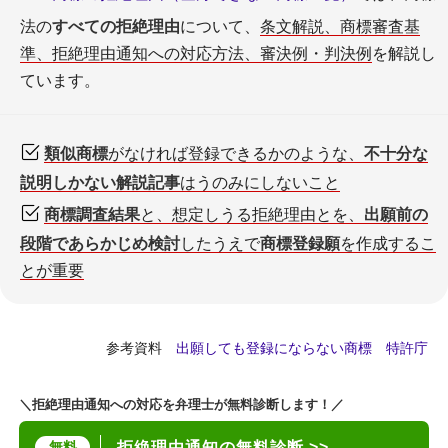
法の
すべての拒絶理由
について、
条文解説、商標審査基
準、拒絶理由通知への対応方法、審決例・判決例
を解説し
ています。
類似商標
がなければ登録できるかのような、
不十分な
説明しかない解説記事
はうのみにしないこと
商標調査結果
と、想定しうる拒絶理由とを、
出願前の
段階であらかじめ検討
したうえで
商標登録願
を作成するこ
とが重要
参考資料
出願しても登録にならない商標 特許庁
＼拒絶理由通知への対応を弁理士が無料診断します！／
無料
拒絶理由通知の無料診断 >>