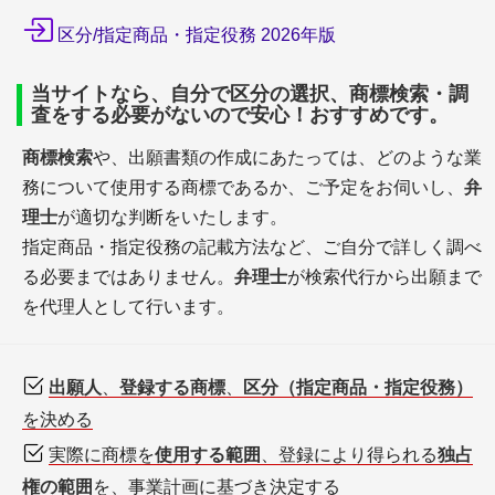
区分/指定商品・指定役務 2026年版
当サイトなら、自分で区分の選択、商標検索・調
査をする必要がないので安心！おすすめです。
商標検索
や、出願書類の作成にあたっては、どのような業
務について使用する商標であるか、ご予定をお伺いし、
弁
理士
が適切な判断をいたします。
指定商品・指定役務の記載方法など、ご自分で詳しく調べ
る必要まではありません。
弁理士
が検索代行から出願まで
を代理人として行います。
出願人
、
登録する商標
、
区分（指定商品・指定役務）
を決める
実際に商標を
使用する範囲
、登録により得られる
独占
権の範囲
を、事業計画に基づき決定する