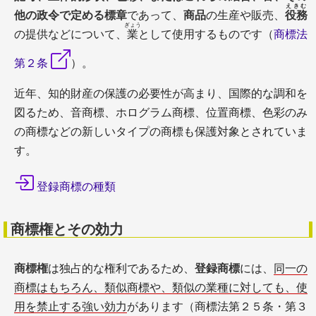
えきむ
称呼検索
他の政令で定める標章
であって、
商品
の生産や販売、
役務
ぎょう
図形商標検索
の提供などについて、
業
として使用するものです（
商標法
文字列検索
番号・権利者名検索
第２条
）。
近年、知的財産の保護の必要性が高まり、国際的な調和を
登録商標の種類
図るため、音商標、ホログラム商標、位置商標、色彩のみ
の商標などの新しいタイプの商標も保護対象とされていま
す。
登録商標の種類
商標の種類一覧
商標ブランディング
商標権とその効力
ネーミングの商標登録
ロゴの商標登録
商標権
は独占的な権利であるため、
登録商標
には、
同一の
キャラクターの商標登録
商標はもちろん、類似商標や、類似の業種に対しても、使
地域ブランド登録事例
用を禁止する強い効力
があります（商標法第２５条・第３
Q&A・サポート