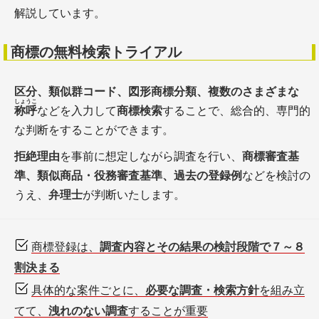
解説しています。
商標の無料検索トライアル
区分、類似群コード、図形商標分類、複数のさまざまな
しょうこ
称呼
などを入力して
商標検索
することで、総合的、専門的
な判断をすることができます。
拒絶理由
を事前に想定しながら調査を行い、
商標審査基
準、類似商品・役務審査基準、過去の登録例
などを検討の
うえ、
弁理士
が判断いたします。
商標登録は、
調査内容とその結果の検討段階で７～８
割決まる
具体的な案件ごとに、
必要な調査・検索方針
を組み立
てて、
洩れのない調査
することが重要