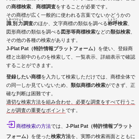
の
商標検索
、
商標調査
をすることが必要です。
その商標が広く一般的に使われる言葉でないかどうかの
しきべつりょく
しょうこ
識別力
調査
のほか、文字商標の類似を調べる
称呼
検索
、
図形商標の類似を調べる
図形等商標検索
などの
類似検索
、
その他の各種の検索があります。
J-Plat Pat（特許情報プラットフォーム）
を使い、登録商
標と出願中のものを検索して、一覧表示、詳細表示で確認
することができます。
登録したい商標
を入力して検索しただけでは、商標全体で
の同一しか見ていないため、
類似商標の検索
ができず、正
確な判断は困難です。
適切な検索方法を組み合わせ、必要な調査をすべて行うこ
とが調査の重要なポイント
です。
商標検索の方法
では、
J-Plat Pat（特許情報プラット
フォーム）
を使った
検索方法
を、実際の検索画面とともに