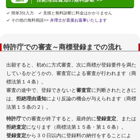
簡単3分入力
見積と無料診断に料金はかかりません
その他の無料相談>>
弁理士が直接お返事いたします
特許庁での審査～商標登録までの流れ
出願すると、初めに方式審査、次に商標が登録要件を満た
しているかどうかの、審査官による審査が行われます（商
標法第１４条）。
審査の途中で、登録できないと
審査官
に判断されたときに
は、
拒絶理由通知
により反論の機会が与えられます（商標
法第１５条の２）。
特許庁
での審査が終了すると、最終的に
登録査定
、または
拒絶査定
になります（商標法第１５条・第１６条）。
登録査定
から３０日以内に登録料の納付をすることによ