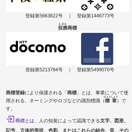
登録第5663622号 ｜ 登録第1446773号
えきむ
役務
商標
商標を決定
商品役務を指定
登録手続きの流れ
特許庁での審査～登録
商標の更新登録
商標の区分
登録第5213784号 ｜ 登録第5499070号
商標検索の方法
商標登録
により保護される「
商標
」とは、事業について使
ひょうしょう
用される、ネーミングやロゴなどの識別標識（
標章
）で
す。
商標とは
、人の知覚によって認識できる
文字、図形、
商標検索の種類
記号、立体的形状、色彩、またはこれらの結合、音、その
識別力調査