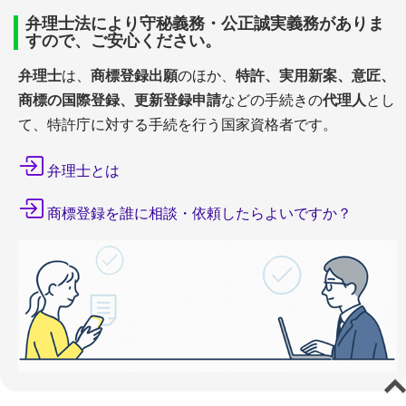
弁理士法により守秘義務・公正誠実義務がありま
すので、ご安心ください。
弁理士
は、
商標登録出願
のほか、
特許、実用新案、意匠、
商標の国際登録、更新登録申請
などの手続きの
代理人
とし
て、特許庁に対する手続を行う国家資格者です。
弁理士とは
商標登録を誰に相談・依頼したらよいですか？