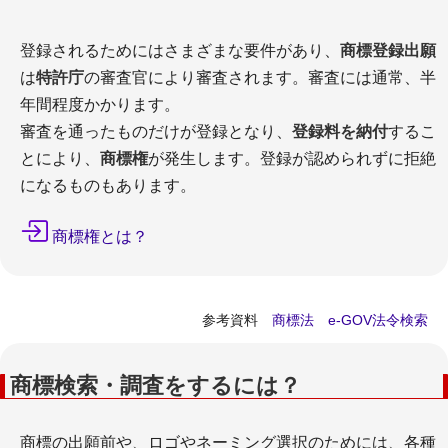
拒絶理由一覧
商標審査基準
登録されるためにはさまざまな要件があり、
商標登録出願
審決・判決例一覧
は
特許庁
の審査官により審査されます。審査には通常、半
意見書・補正書・不服審判
年間程度かかります。
弁理士に依頼すべき理由
審査を通ったものだけが登録となり、
登録料を納付
するこ
拒絶理由対応プラン
とにより、
商標権
が発生します。登録が認められずに拒絶
契約・権利侵害
になるものもあります。
商標権とは？
参考資料
商標法 e-GOV法令検索
ライセンス契約
商標管理と適正使用
情報提供・異議申立
商標検索・調査をするには？
商標の無効審判
商標の取消審判
商標の出願前や、ロゴやネーミング選択のためには、各種
商標権の紛争・訴訟