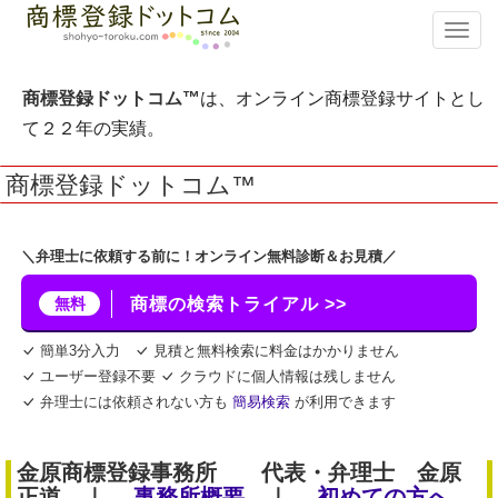
T
o
g
g
商標登録ドットコム™
は、オンライン商標登録サイトとし
l
て２２年の実績。
e
n
商標登録ドットコム™
a
v
i
g
＼弁理士に依頼する前に！オンライン無料診断＆お見積／
a
t
無料
商標の検索トライアル >>
i
o
簡単3分入力
見積と無料検索に料金はかかりません
n
ユーザー登録不要
クラウドに個人情報は残しません
弁理士には依頼されない方も
簡易検索
が利用できます
金原商標登録事務所 代表・弁理士 金原
正道 ｜
事務所概要
｜
初めての方へ