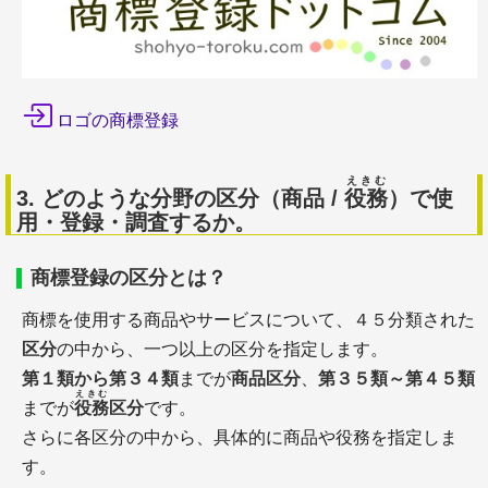
ロゴの商標登録
えきむ
3. どのような分野の区分（商品 /
役務
）で使
用・登録・調査するか。
商標登録の区分とは？
商標を使用する商品やサービスについて、４５分類された
区分
の中から、一つ以上の区分を指定します。
第１類から第３４類
までが
商品区分
、
第３５類～第４５類
えきむ
までが
役務
区分
です。
さらに各区分の中から、具体的に商品や役務を指定しま
す。