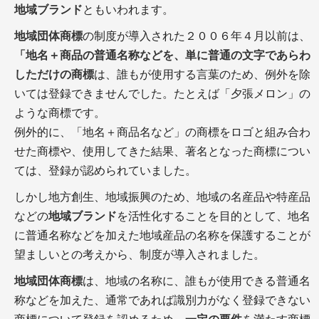
地域ブランド
ともいわれます。
地域団体商標
の制度が導入された２００６年４月以前は、
「地名＋商品の普通名称などを、単に普通の文字であらわ
しただけの商標
は、誰もが使用する言葉のため、例外を除
いては登録できませんでした。たとえば「夕張メロン」の
ような商標です。
例外的に、「地名＋商品名など」の商標をロゴと組み合わ
せた商標や、使用してきた結果、著名となった商標につい
ては、登録が認められていました。
しかし地方創生、地域振興のため、地域の名産品や特産品
などの
地域ブランド
を活性化することを目的として、地名
に普通名称などを加えた地域産品の名称を保護することが
望ましいとの考えから、制度が導入されました。
地域団体商標
は、地域の名称に、誰もが使用できる普通名
称などを加えた、通常であれば識別力がなく登録できない