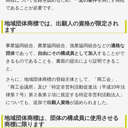
商標について登録を認めるため、
一定の要件
を満たす商標
であることが必要です。
地域団体商標では、出願人の資格が限定され
ます
事業協同組合、農業協同組合、漁業協同組合などの
適格な
団体
であって、
自由にその構成員として加入
することがで
きるものであることを、書面の提出により証明できるこ
と。
さらに、地域団体商標の登録主体として、「商工会」、
「商工会議所」及び「特定非営利活動促進法（平成10年法
律第７号）第２条第２項に規定する特定非営利活動法人」
についても、追加で
出願人資格
が認められました。
地域団体商標は、団体の構成員に使用させる
商標に限ります