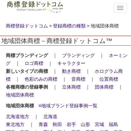
T
o
g
g
商標登録ドットコム
>
登録商標の種類
> 地域団体商標
l
e
地域団体商標－商標登録ドットコム™
n
a
v
商標ブランディング
｜
ブランディング
｜
ネーミン
i
グ
｜
ロゴ商標
｜
キャラクター
g
新しいタイプの商標
｜
動き商標
｜
ホログラム商
a
t
標
｜
色彩のみの商標
｜
音商標
｜
位置商標
i
各種商標の登録事例
｜
立体商標
｜
団体商標
｜
o
地域団体商標
n
地域団体商標
≡地域ブランド登録事例一覧
北海道地方
｜
北海道
東北地方
｜
青森
秋田
岩手
山形
宮城
福島