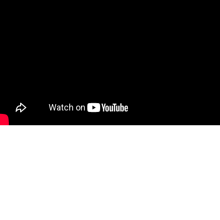
類似群コードとは？ 調べ方、調査や出願、審査での利用法、商品・役
務の類似判断を解説