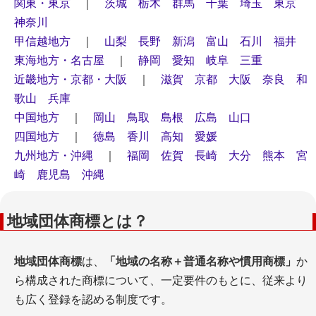
関東・東京
｜
茨城
栃木
群馬
千葉
埼玉
東京
神奈川
甲信越地方
｜
山梨
長野
新潟
富山
石川
福井
東海地方・名古屋
｜
静岡
愛知
岐阜
三重
近畿地方・京都・大阪
｜
滋賀
京都
大阪
奈良
和
歌山
兵庫
中国地方
｜
岡山
鳥取
島根
広島
山口
四国地方
｜
徳島
香川
高知
愛媛
九州地方・沖縄
｜
福岡
佐賀
長崎
大分
熊本
宮
崎
鹿児島
沖縄
地域団体商標とは？
地域団体商標
は、
「地域の名称＋普通名称や慣用商標」
か
ら構成された商標について、一定要件のもとに、従来より
も広く登録を認める制度です。