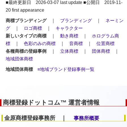
■最終更新日 2026-03-07 last update ■公開日 2019-11-
20 first appearance
商標ブランディング
｜
ブランディング
｜
ネーミン
グ
｜
ロゴ商標
｜
キャラクター
新しいタイプの商標
｜
動き商標
｜
ホログラム商
標
｜
色彩のみの商標
｜
音商標
｜
位置商標
各種商標の登録事例
｜
立体商標
｜
団体商標
｜
地域団体商標
地域団体商標
≡地域ブランド登録事例一覧
商標登録ドットコム™ 運営者情報
金原商標登録事務所 ｜
事務所概要