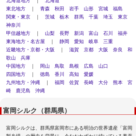
北海道地方
｜
北海道
東北地方
｜
青森
秋田
岩手
山形
宮城
福島
関東・東京
｜
茨城
栃木
群馬
千葉
埼玉
東京
神奈川
甲信越地方
｜
山梨
長野
新潟
富山
石川
福井
東海地方・名古屋
｜
静岡
愛知
岐阜
三重
近畿地方・京都・大阪
｜
滋賀
京都
大阪
奈良
和
歌山
兵庫
中国地方
｜
岡山
鳥取
島根
広島
山口
四国地方
｜
徳島
香川
高知
愛媛
九州地方・沖縄
｜
福岡
佐賀
長崎
大分
熊本
宮
崎
鹿児島
沖縄
富岡シルク（群馬県）
富岡シルクは、群馬県富岡市にある明治の世界遺産「富岡