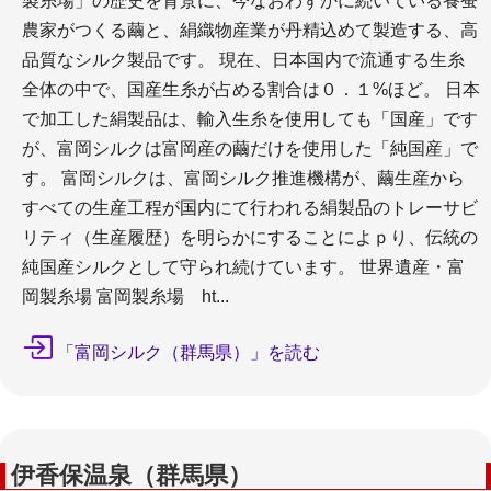
製糸場」の歴史を背景に、今なおわずかに続いている養蚕
農家がつくる繭と、絹織物産業が丹精込めて製造する、高
品質なシルク製品です。 現在、日本国内で流通する生糸
全体の中で、国産生糸が占める割合は０．１%ほど。 日本
で加工した絹製品は、輸入生糸を使用しても「国産」です
が、富岡シルクは富岡産の繭だけを使用した「純国産」で
す。 富岡シルクは、富岡シルク推進機構が、繭生産から
すべての生産工程が国内にて行われる絹製品のトレーサビ
リティ（生産履歴）を明らかにすることによｐり、伝統の
純国産シルクとして守られ続けています。 世界遺産・富
岡製糸場 富岡製糸場 ht...
「富岡シルク（群馬県）」を読む
伊香保温泉（群馬県）