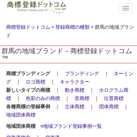
T
o
g
g
商標登録ドットコム
>
登録商標の種類
> 群馬の地域ブラン
l
ド
e
n
群馬の地域ブランド－商標登録ドットコム
a
™
v
i
g
商標ブランディング
｜
ブランディング
｜
ネーミン
a
グ
｜
ロゴ商標
｜
キャラクター
t
i
新しいタイプの商標
｜
動き商標
｜
ホログラム商
o
標
｜
色彩のみの商標
｜
音商標
｜
位置商標
n
各種商標の登録事例
｜
立体商標
｜
団体商標
｜
地域団体商標
地域団体商標
≡地域ブランド登録事例一覧