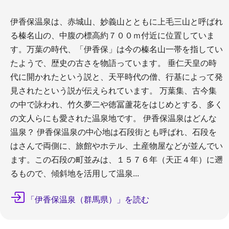
伊香保温泉は、赤城山、妙義山とともに上毛三山と呼ばれ
る榛名山の、中腹の標高約７００ｍ付近に位置していま
す。万葉の時代、「伊香保」は今の榛名山一帯を指してい
たようで、歴史の古さを物語っています。 垂仁天皇の時
代に開かれたという説と、天平時代の僧、行基によって発
見されたという説が伝えられています。 万葉集、古今集
の中で詠われ、竹久夢二や徳冨蘆花をはじめとする、多く
の文人らにも愛された温泉地です。 伊香保温泉はどんな
温泉？ 伊香保温泉の中心地は石段街とも呼ばれ、石段を
はさんで両側に、旅館やホテル、土産物屋などが並んでい
ます。この石段の町並みは、１５７６年（天正４年）に遡
るもので、傾斜地を活用して温泉...
「伊香保温泉（群馬県）」を読む