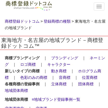
T
o
g
g
商標登録ドットコム
>
登録商標の種類
> 東海地方・名古屋
l
の地域ブランド
e
n
東海地方・名古屋の地域ブランド－商標登
a
録ドットコム™
v
i
g
商標ブランディング
｜
ブランディング
｜
ネーミン
a
グ
｜
ロゴ商標
｜
キャラクター
t
i
新しいタイプの商標
｜
動き商標
｜
ホログラム商
o
標
｜
色彩のみの商標
｜
音商標
｜
位置商標
n
各種商標の登録事例
｜
立体商標
｜
団体商標
｜
地域団体商標
地域団体商標
≡地域ブランド登録事例一覧