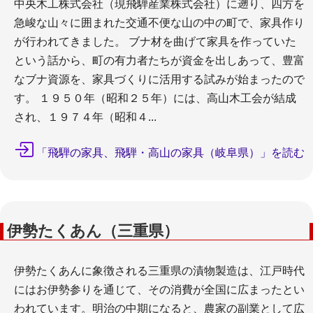
中央木工株式会社（現飛騨産業株式会社）に遡り、四方を
急峻な山々に囲まれた交通不便な山の中の町で、家具作り
が行われてきました。 ブナ材を曲げて家具を作っていた
という話から、町の有力者たちが資金を出しあって、豊富
なブナ資源を、家具づくりに活用する試みが始まったので
す。 １９５０年（昭和２５年）には、高山木工会が結成
され、１９７４年（昭和４...
「飛騨の家具、飛騨・高山の家具（岐阜県）」を読む
伊勢たくあん（三重県）
伊勢たくあんに象徴される三重県の漬物製造は、江戸時代
にはお伊勢参りを通じて、その消費が全国に広まったとい
われています。明治の中期になると、農家の副業として広