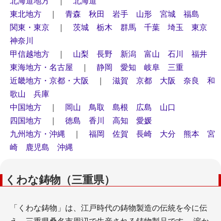
北海道地方
｜
北海道
東北地方
｜
青森
秋田
岩手
山形
宮城
福島
関東・東京
｜
茨城
栃木
群馬
千葉
埼玉
東京
神奈川
甲信越地方
｜
山梨
長野
新潟
富山
石川
福井
東海地方・名古屋
｜
静岡
愛知
岐阜
三重
近畿地方・京都・大阪
｜
滋賀
京都
大阪
奈良
和
歌山
兵庫
中国地方
｜
岡山
鳥取
島根
広島
山口
四国地方
｜
徳島
香川
高知
愛媛
九州地方・沖縄
｜
福岡
佐賀
長崎
大分
熊本
宮
崎
鹿児島
沖縄
くわな鋳物（三重県）
「くわな鋳物」は、江戸時代の鋳物製造の伝統を今に伝