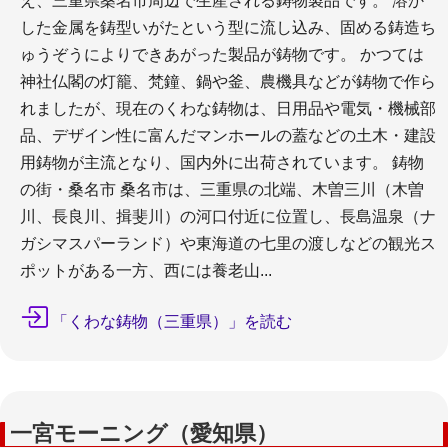
え、三重県桑名市周辺で生産される鋳物製品です。 溶か
した金属を鋳型いがたという型に流し込み、固める鋳造ち
ゅうぞうによりできあがった製品が鋳物です。 かつては
神社仏閣の灯籠、梵鐘、鍋や釜、農機具などが鋳物で作ら
れましたが、現在のくわな鋳物は、日用品や電気・機械部
品、デザイン性に富んだマンホールの蓋などの土木・建設
用鋳物が主流となり、国内外に出荷されています。 鋳物
の街・桑名市 桑名市は、三重県の北端、木曽三川（木曽
川、長良川、揖斐川）の河口付近に位置し、長島温泉（ナ
ガシマスパーランド）や東海道の七里の渡しなどの観光ス
ポットがある一方、西には養老山...
「くわな鋳物（三重県）」を読む
一宮モーニング（愛知県）