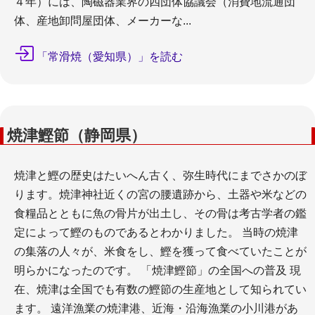
４年）には、陶磁器業界の四団体協議会（消費地流通団
体、産地卸問屋団体、メーカーな...
「常滑焼（愛知県）」を読む
焼津鰹節（静岡県）
焼津と鰹の歴史はたいへん古く、弥生時代にまでさかのぼ
ります。焼津神社近くの宮の腰遺跡から、土器や米などの
食糧品とともに魚の骨片が出土し、その骨は考古学者の鑑
定によって鰹のものであるとわかりました。 当時の焼津
の集落の人々が、米食をし、鰹を獲って食べていたことが
明らかになったのです。 「焼津鰹節」の全国への普及 現
在、焼津は全国でも有数の鰹節の生産地として知られてい
ます。 遠洋漁業の焼津港、近海・沿海漁業の小川港があ