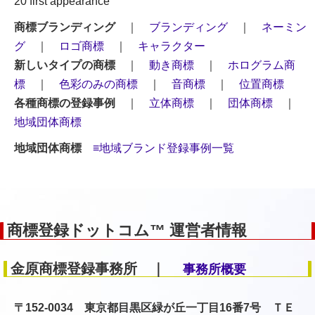
20 first appearance
商標ブランディング
｜
ブランディング
｜
ネーミン
グ
｜
ロゴ商標
｜
キャラクター
新しいタイプの商標
｜
動き商標
｜
ホログラム商
標
｜
色彩のみの商標
｜
音商標
｜
位置商標
各種商標の登録事例
｜
立体商標
｜
団体商標
｜
地域団体商標
地域団体商標
≡地域ブランド登録事例一覧
商標登録ドットコム™ 運営者情報
金原商標登録事務所 ｜
事務所概要
〒152-0034 東京都目黒区緑が丘一丁目16番7号 ＴＥ