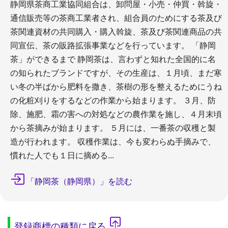
静岡県茶商工業協同組合は、卸問屋・小売・仲買・斡旋・
通信販売等の茶商工業者され、組合員のためにする茶及び
茶関連資材の共同購入・購入斡旋、茶及び茶関連商品の共
同宣伝、茶の販路拡張事業などを行っています。 「静岡
茶」ができるまで 静岡茶は、言わずと知れた全国的に名
の知られたブランドですが、その生産は、１月頃、まだ寒
い冬の半ばから肥料を撒き、茶樹の形を整えるためにうね
の化粧刈りをするなどの作業から始まります。 ３月、防
除、施肥、霜の害への対処などの農作業を施し、４月末頃
から茶摘みが始まります。 ５月には、一番茶の収穫と製
造が行われます。 収穫作業は、今も変わらぬ手摘みで、
慣れた人でも１日に摘める...
「静岡茶（静岡県）」を読む
登録商標の種類に戻る