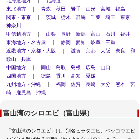
北海道地方
｜
北海道
東北地方
｜
青森
秋田
岩手
山形
宮城
福島
関東・東京
｜
茨城
栃木
群馬
千葉
埼玉
東京
神奈川
甲信越地方
｜
山梨
長野
新潟
富山
石川
福井
東海地方・名古屋
｜
静岡
愛知
岐阜
三重
近畿地方・京都・大阪
｜
滋賀
京都
大阪
奈良
和
歌山
兵庫
中国地方
｜
岡山
鳥取
島根
広島
山口
四国地方
｜
徳島
香川
高知
愛媛
九州地方・沖縄
｜
福岡
佐賀
長崎
大分
熊本
宮
崎
鹿児島
沖縄
富山湾のシロエビ（富山県）
「富山湾のシロエビ」は、別名ヒラタエビ、ベッコウエビ