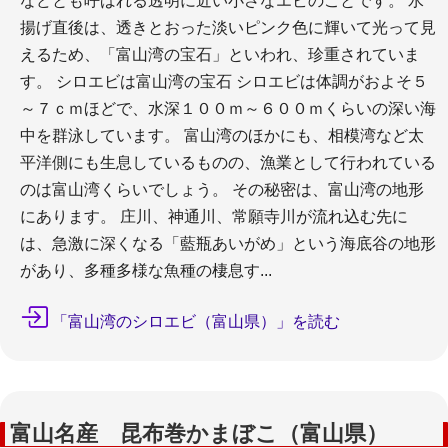
などとも呼ばれる透明に近い小さなエビのことです。 水
揚げ直後は、透きとおった淡いピンク色に輝いて光って見
えるため、「富山湾の宝石」といわれ、珍重されていま
す。 シロエビは富山湾の宝石 シロエビは体調がおよそ５
～７ｃｍほどで、水深１００ｍ～６００ｍくらいの深い海
中を群泳しています。 富山湾のほかにも、相模湾など太
平洋側にも生息しているものの、漁業として行われている
のは富山湾くらいでしょう。 その秘密は、富山湾の地形
にあります。 庄川、神通川、常願寺川が流れ込む先に
は、急激に深くなる「藍瓶あいがめ」という海底谷の地形
があり、多種多様な魚種の棲息す...
「富山湾のシロエビ（富山県）」を読む
富山名産 昆布巻かまぼこ（富山県）