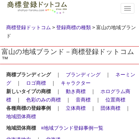
T
o
g
g
商標登録ドットコム
>
登録商標の種類
> 富山の地域ブラン
l
ド
e
n
富山の地域ブランド－商標登録ドットコム
a
™
v
i
g
商標ブランディング
｜
ブランディング
｜
ネーミン
a
グ
｜
ロゴ商標
｜
キャラクター
t
i
新しいタイプの商標
｜
動き商標
｜
ホログラム商
o
標
｜
色彩のみの商標
｜
音商標
｜
位置商標
n
各種商標の登録事例
｜
立体商標
｜
団体商標
｜
地域団体商標
地域団体商標
≡地域ブランド登録事例一覧