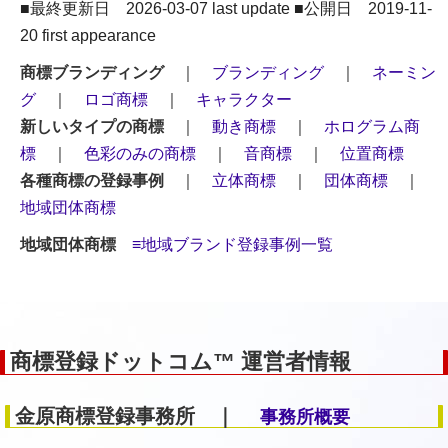
■最終更新日 2026-03-07 last update ■公開日 2019-11-
20 first appearance
商標ブランディング
｜
ブランディング
｜
ネーミン
グ
｜
ロゴ商標
｜
キャラクター
新しいタイプの商標
｜
動き商標
｜
ホログラム商
標
｜
色彩のみの商標
｜
音商標
｜
位置商標
各種商標の登録事例
｜
立体商標
｜
団体商標
｜
地域団体商標
地域団体商標
≡地域ブランド登録事例一覧
商標登録ドットコム™ 運営者情報
金原商標登録事務所 ｜
事務所概要