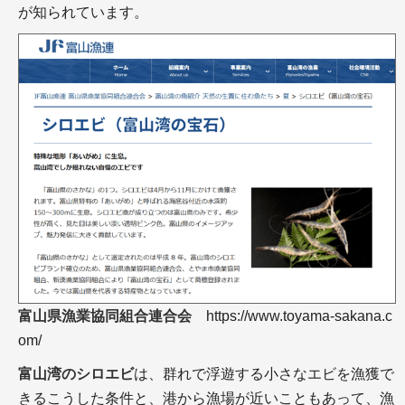
が知られています。
富山県漁業協同組合連合会
https://www.toyama-sakana.c
om/
富山湾のシロエビ
は、群れで浮遊する小さなエビを漁獲で
きるこうした条件と、港から漁場が近いこともあって、漁