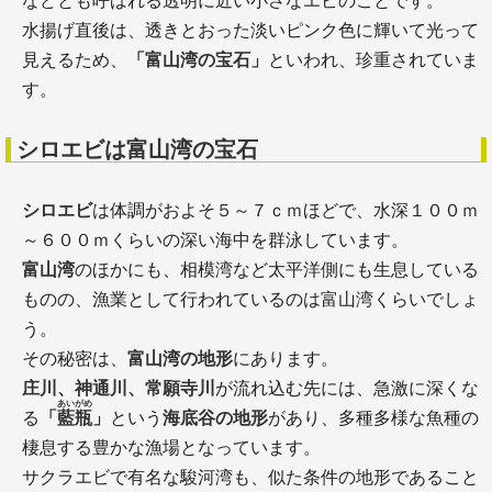
などとも呼ばれる透明に近い小さなエビのことです。
水揚げ直後は、透きとおった淡いピンク色に輝いて光って
見えるため、
「富山湾の宝石」
といわれ、珍重されていま
す。
シロエビは富山湾の宝石
シロエビ
は体調がおよそ５～７ｃｍほどで、水深１００ｍ
～６００ｍくらいの深い海中を群泳しています。
富山湾
のほかにも、相模湾など太平洋側にも生息している
ものの、漁業として行われているのは富山湾くらいでしょ
う。
その秘密は、
富山湾の地形
にあります。
庄川、神通川、常願寺川
が流れ込む先には、急激に深くな
あいがめ
る
「
藍瓶
」
という
海底谷の地形
があり、多種多様な魚種の
棲息する豊かな漁場となっています。
サクラエビで有名な駿河湾も、似た条件の地形であること