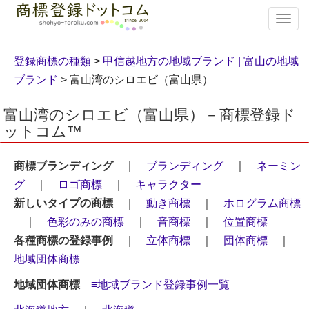
T
o
g
g
登録商標の種類
>
甲信越地方の地域ブランド |
富山の地域
l
ブランド
> 富山湾のシロエビ（富山県）
e
n
富山湾のシロエビ（富山県）－商標登録ド
a
ットコム™
v
i
g
商標ブランディング
｜
ブランディング
｜
ネーミン
a
グ
｜
ロゴ商標
｜
キャラクター
t
i
新しいタイプの商標
｜
動き商標
｜
ホログラム商標
o
｜
色彩のみの商標
｜
音商標
｜
位置商標
n
各種商標の登録事例
｜
立体商標
｜
団体商標
｜
地域団体商標
地域団体商標
≡地域ブランド登録事例一覧