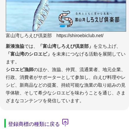
富山湾しろえび倶楽部 https://shiroebiclub.net/
新湊漁協
では、
「富山湾しろえび倶楽部」
を立ち上げ、
「富山湾のシロエビ」
を未来につなげる活動を展開してい
ます。
シロエビ漁師
のほか、漁協、仲買、流通業者、地元企業、
行政、消費者がサポーターとして参加し、白えび料理やレ
シピ、新商品などの提案、持続可能な漁業の取り組みの見
学体験、そして希少なシロエビを味わうことを通じ、さま
ざまなコンテンツを発信しています。
登録商標の種類に戻る