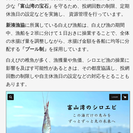
少な
「富山湾の宝石」
を守るため、投網回数の制限、定期
休漁日の設定などを実施し、 資源管理を行っています。
新湊漁協
に所属している白えび漁船は、白えび漁の期間
中、漁船を２班に分けて１日おきに操業することで、全体
の水揚げ量を調整しながら、水揚げ金額を各船に均等に分
配する
「プール制」
を採用しています。
白えびの稚魚が多く、漁獲量や魚価、シロエビ漁の操業に
影響を及ぼす可能性があるときは、その都度協議し、投網
回数の制限しや自主休漁日の設定などの対応をとることも
あります。