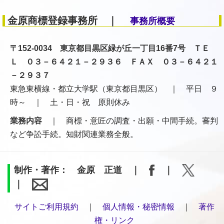
金原商標登録事務所 ｜
事務所概要
〒152-0034 東京都目黒区緑が丘一丁目16番7号 ＴＥ
Ｌ ０３－６４２１－２９３６ ＦＡＸ ０３－６４２１
－２９３７
東急東横線・都立大学駅（東京都目黒区） ｜ 平日 ９
時～ ｜ 土・日・祝 原則休み
業務内容
｜ 商標・意匠の調査・出願・中間手続。審判
など争訟手続。知財関連業務全般。
制作・著作： 金原 正道 ｜
｜
｜
サイトご利用規約
｜
個人情報・秘密情報
｜
著作
権・リンク