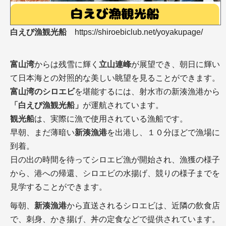
白えび漁観光船
https://shiroebiclub.net/yoyakupage/
富山湾
からは残雪に輝く
立山連峰
が展望でき、朝日に輝い
て日本海との対照的な美しい眺望を見ることができます。
富山湾のシロエビ
を堪能するには、射水市の新湊漁港から
「白えび漁観光船」
が運航されています。
観光船
は、実際に漁で使用されている漁船です。
早朝、まだ薄暗い
新湊漁港
を出港し、１０分ほどで漁場に
到着。
日の出の時間を待ってシロエビ漁が開始され、漁獲の様子
から、港への帰還、シロエビの水揚げ、競りの様子までを
見学することができます。
毎朝、
新湊漁港
から直送されるシロエビは、近隣の飲食店
で、刺身、かき揚げ、丼の定食などで提供されています。