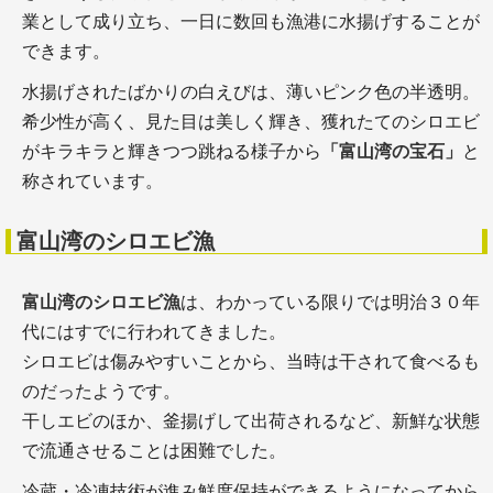
業として成り立ち、一日に数回も漁港に水揚げすることが
できます。
水揚げされたばかりの白えびは、薄いピンク色の半透明。
希少性が高く、見た目は美しく輝き、獲れたてのシロエビ
がキラキラと輝きつつ跳ねる様子から
「富山湾の宝石」
と
称されています。
富山湾のシロエビ漁
富山湾のシロエビ漁
は、わかっている限りでは明治３０年
代にはすでに行われてきました。
シロエビは傷みやすいことから、当時は干されて食べるも
のだったようです。
干しエビのほか、釜揚げして出荷されるなど、新鮮な状態
で流通させることは困難でした。
冷蔵・冷凍技術が進み鮮度保持ができるようになってから