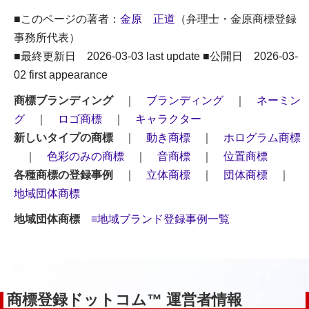
■このページの著者：
金原 正道
（弁理士・金原商標登録
事務所代表）
■最終更新日 2026-03-03 last update ■公開日 2026-03-
02 first appearance
商標ブランディング
｜
ブランディング
｜
ネーミン
グ
｜
ロゴ商標
｜
キャラクター
新しいタイプの商標
｜
動き商標
｜
ホログラム商標
｜
色彩のみの商標
｜
音商標
｜
位置商標
各種商標の登録事例
｜
立体商標
｜
団体商標
｜
地域団体商標
地域団体商標
≡地域ブランド登録事例一覧
商標登録ドットコム™ 運営者情報