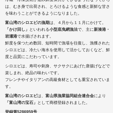
は、むき身で出荷され、とろけるような食感と新鮮な甘さ
を味わうことができるようになりました。
富山湾のシロエビの漁期
は、４月から１１月にかけて。
「かけ回し」
といわれる
小型底曳網漁法
で、主に
新湊港・
岩瀬港
で水揚げされます。
鮮度を保つため数回、短時間で漁場を往復し、漁獲された
シロエビは、冷たい海水を使用して活かしておくなど、鮮
度と品質にこだわっています。
シロエビは、寿司や刺身、サクサクにあげた唐揚げなどで
楽しまれ、絶品の味わいです。
フレンチやイタリアンの高級食材としても重宝されていま
す。
富山湾のシロエビ
は、
富山県漁業協同組合連合会
により
「富山湾の宝石」
として商標登録されました。
登録第5286959号