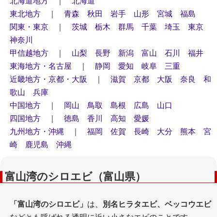
北海道地方
｜
北海道
東北地方
｜
青森
秋田
岩手
山形
宮城
福島
関東・東京
｜
茨城
栃木
群馬
千葉
埼玉
東京
神奈川
甲信越地方
｜
山梨
長野
新潟
富山
石川
福井
東海地方・名古屋
｜
静岡
愛知
岐阜
三重
近畿地方・京都・大阪
｜
滋賀
京都
大阪
奈良
和
歌山
兵庫
中国地方
｜
岡山
鳥取
島根
広島
山口
四国地方
｜
徳島
香川
高知
愛媛
九州地方・沖縄
｜
福岡
佐賀
長崎
大分
熊本
宮
崎
鹿児島
沖縄
富山湾のシロエビ（富山県）
「富山湾のシロエビ」
は、
別名ヒラタエビ、ベッコウエビ