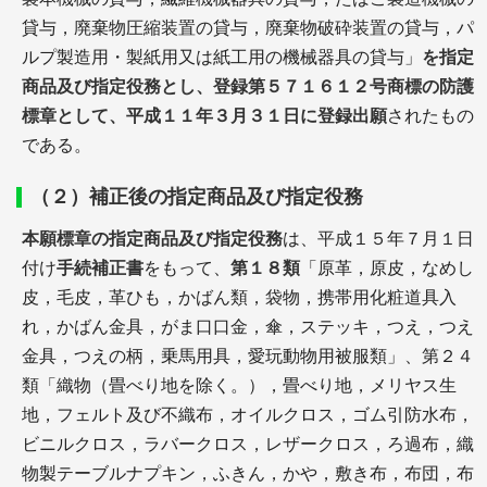
貸与，廃棄物圧縮装置の貸与，廃棄物破砕装置の貸与，パ
ルプ製造用・製紙用又は紙工用の機械器具の貸与」
を指定
商品及び指定役務とし、登録第５７１６１２号商標の防護
標章として、平成１１年３月３１日に登録出願
されたもの
である。
（２）補正後の指定商品及び指定役務
本願標章の指定商品及び指定役務
は、平成１５年７月１日
付け
手続補正書
をもって、
第１８類
「原革，原皮，なめし
皮，毛皮，革ひも，かばん類，袋物，携帯用化粧道具入
れ，かばん金具，がま口口金，傘，ステッキ，つえ，つえ
金具，つえの柄，乗馬用具，愛玩動物用被服類」、第２４
類「織物（畳べり地を除く。），畳べり地，メリヤス生
地，フェルト及び不織布，オイルクロス，ゴム引防水布，
ビニルクロス，ラバークロス，レザークロス，ろ過布，織
物製テーブルナプキン，ふきん，かや，敷き布，布団，布