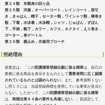
第２４類 布製身の回り品
第２５類 洋服，オーバーコート，レインコート，股引
き，きゃはん，帽子，セーター類，ワイシャツ類，寝巻き
類，下着，水泳着，水泳帽，シャツ，じゅばん，ずぼん
下，手袋，靴下，カラー，カフス，ネクタイ，えり巻き，
ガーター，巻ゲートル
第２６類 腕止め，衣服用ブローチ
拒絶理由
原査定は、「この
防護標章登録出願に係る標章
は、自己の
業務に係る商品を表示するものとして
需要者間に広く認識
されているものとは認められない
。また、参考資料１ない
し同１３には、当該登録商標を使用している事実が見当た
らない。したがって、この
防護標章登録出願に係る標章
は、
商標法第６４条の要件を具備しない
。」旨認定して、