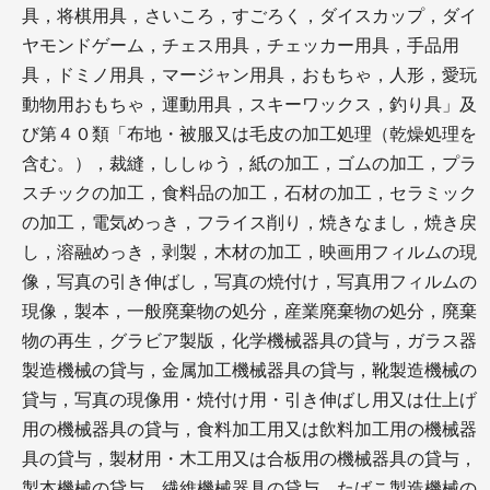
具，将棋用具，さいころ，すごろく，ダイスカップ，ダイ
ヤモンドゲーム，チェス用具，チェッカー用具，手品用
具，ドミノ用具，マージャン用具，おもちゃ，人形，愛玩
動物用おもちゃ，運動用具，スキーワックス，釣り具」及
び第４０類「布地・被服又は毛皮の加工処理（乾燥処理を
含む。），裁縫，ししゅう，紙の加工，ゴムの加工，プラ
スチックの加工，食料品の加工，石材の加工，セラミック
の加工，電気めっき，フライス削り，焼きなまし，焼き戻
し，溶融めっき，剥製，木材の加工，映画用フィルムの現
像，写真の引き伸ばし，写真の焼付け，写真用フィルムの
現像，製本，一般廃棄物の処分，産業廃棄物の処分，廃棄
物の再生，グラビア製版，化学機械器具の貸与，ガラス器
製造機械の貸与，金属加工機械器具の貸与，靴製造機械の
貸与，写真の現像用・焼付け用・引き伸ばし用又は仕上げ
用の機械器具の貸与，食料加工用又は飲料加工用の機械器
具の貸与，製材用・木工用又は合板用の機械器具の貸与，
製本機械の貸与，繊維機械器具の貸与，たばこ製造機械の