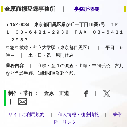
金原商標登録事務所 ｜
事務所概要
〒152-0034 東京都目黒区緑が丘一丁目16番7号 ＴＥ
Ｌ ０３－６４２１－２９３６ ＦＡＸ ０３－６４２１
－２９３７
東急東横線・都立大学駅（東京都目黒区） ｜ 平日 ９
時～ ｜ 土・日・祝 原則休み
業務内容
｜ 商標・意匠の調査・出願・中間手続。審判
など争訟手続。知財関連業務全般。
制作・著作： 金原 正道 ｜
｜
｜
サイトご利用規約
｜
個人情報・秘密情報
｜
著作
権・リンク