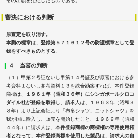
その出願を拒絶したものである。
審決における判断
原査定を取り消す。
本願の標章は、登録第５７１６１２号の防護標章として登
録をすべきものとする。
４ 当審の判断
（１）甲第２号証ないし甲第１４号証及び原審における参
考資料１ないし参考資料１３を総合勘案すれば、本件登録
商標は、
１９６１年（昭和３６年）にシンガポールクロコ
ダイル社が登録を取得
し、請求人は、１９６３年（昭和３
８年）より上記会社より「布帛シャツ、ニットシャツ」を
我が国に輸入し、販売を開始したこと、１９６９年（昭和
４４年）に請求人は、
本件登録商標の商標権の専用使用権
者となって、本件登録商標を使用した製品は、請求人の自