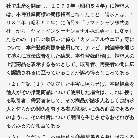
社で生産を開始
し、
１９７９年（昭和５４年）に請求人
は、本件登録商標の商標権者
となったこと、請求人は、１
９８２年（昭和５７年）に商号を「ヤマトシャツ株式会
社」から「ヤマトインターナショナル株式会社」に変更し
たものの、自己の取扱いに係る
「カジュアルウエア」等に
ついて、本件登録商標を使用して、テレビ、雑誌等を通じ
て盛んに宣伝広告をした結果、本件登録商標は、請求人の
上記商品を表示するものとして、取引者、需要者の間に広
く認識されるに至っている
ことが認め得るところである。
（２）前記（１）で認定した事実に照らせば、
本願標章を
他人がその指定商品について使用した場合は、これに接す
る取引者、需要者をして、その商品が請求人若しくは請求
人と何らかの関係を有する者の取扱いに係る商品であるか
のように、その出所について混同を生じさせるおそれがあ
る
とみるのが相当である。
（３）したがって、
本願標章を
商標法第６４条
に規定する