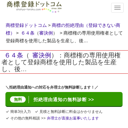
T
o
g
g
商標登録ドットコム
>
商標の拒絶理由（登録できない商
l
標）
>
６４条
（
審決例
） > 商標権の専用使用権者として
e
登録商標を使用した製品を生産し、後…
n
a
v
６４条
（
審決例
）：商標権の専用使用権
i
者として登録商標を使用した製品を生産
g
し、後…
a
t
i
＼拒絶理由通知への対応を弁理士が無料診断します！／
o
n
無料
拒絶理由通知の無料診断 >>
簡単3分入力
見積と無料診断に料金はかかりません
その他の無料相談 >>
弁理士が直接お返事いたします