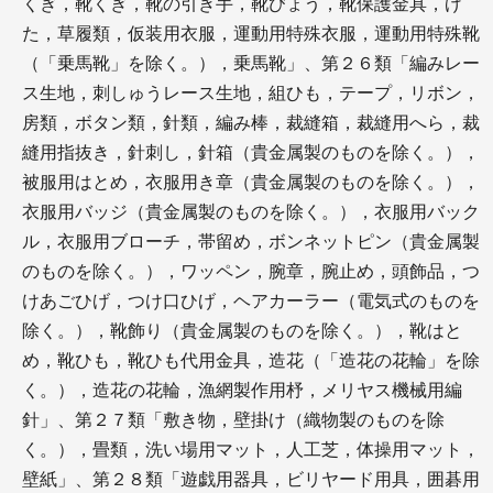
くぎ，靴くぎ，靴の引き手，靴びょう，靴保護金具，げ
た，草履類，仮装用衣服，運動用特殊衣服，運動用特殊靴
（「乗馬靴」を除く。），乗馬靴」、第２６類「編みレー
ス生地，刺しゅうレース生地，組ひも，テープ，リボン，
房類，ボタン類，針類，編み棒，裁縫箱，裁縫用へら，裁
縫用指抜き，針刺し，針箱（貴金属製のものを除く。），
被服用はとめ，衣服用き章（貴金属製のものを除く。），
衣服用バッジ（貴金属製のものを除く。），衣服用バック
ル，衣服用ブローチ，帯留め，ボンネットピン（貴金属製
のものを除く。），ワッペン，腕章，腕止め，頭飾品，つ
けあごひげ，つけ口ひげ，ヘアカーラー（電気式のものを
除く。），靴飾り（貴金属製のものを除く。），靴はと
め，靴ひも，靴ひも代用金具，造花（「造花の花輪」を除
く。），造花の花輪，漁網製作用杼，メリヤス機械用編
針」、第２７類「敷き物，壁掛け（織物製のものを除
く。），畳類，洗い場用マット，人工芝，体操用マット，
壁紙」、第２８類「遊戯用器具，ビリヤード用具，囲碁用