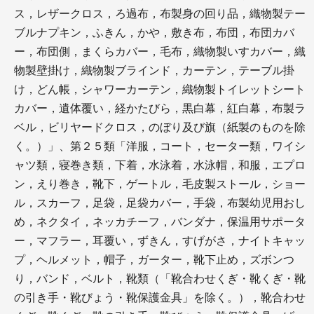
ス，レザークロス，ろ過布，布製身の回り品，織物製テー
ブルナプキン，ふきん，かや，敷き布，布団，布団カバ
ー，布団側，まくらカバー，毛布，織物製いすカバー，織
物製壁掛け，織物製ブラインド，カーテン，テーブル掛
け，どん帳，シャワーカーテン，織物製トイレットシート
カバー，遺体覆い，経かたびら，黒白幕，紅白幕，布製ラ
ベル，ビリヤードクロス，のぼり及び旗（紙製のものを除
く。）」、第２５類「洋服，コート，セーター類，ワイシ
ャツ類，寝巻き類，下着，水泳着，水泳帽，和服，エプロ
ン，えり巻き，靴下，ゲートル，毛皮製ストール，ショー
ル，スカーフ，足袋，足袋カバー，手袋，布製幼児用おし
め，ネクタイ，ネッカチーフ，バンダナ，保温用サポータ
ー，マフラー，耳覆い，ずきん，すげがさ，ナイトキャッ
プ，ヘルメット，帽子，ガーター，靴下止め，ズボンつ
り，バンド，ベルト，靴類（「靴合わせくぎ・靴くぎ・靴
の引き手・靴びょう・靴保護金具」を除く。），靴合わせ