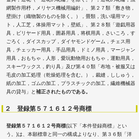
網製作用杼，メリヤス機械用編針」、第２７類「敷き物，
壁掛け（織物製のものを除く。），畳類，洗い場用マッ
ト，人工芝，体操用マット，壁紙」、第２８類「遊戯用器
具，ビリヤード用具，囲碁用具，将棋用具，さいころ，す
ごろく，ダイスカップ，ダイヤモンドゲーム，チェス用
具，チェッカー用具，手品用具，ドミノ用具，マージャン
用具，おもちゃ，人形，愛玩動物用おもちゃ，運動用具，
スキーワックス，釣り具」及び第４０類「布地・被服又は
毛皮の加工処理（乾燥処理を含む。），裁縫，ししゅう，
紙の加工，ゴムの加工，プラスチックの加工，繊維機械器
具の貸与」と
補正されたものである。
２ 登録第５７１６１２号商標
登録第５７１６１２号商標
(以下「本件登録商標」とい
う。)は、本願標章と同一の構成よりなり、第３６類「洋