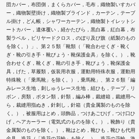
団カバー，布団側，まくらカバー，毛布，織物製いすカバ
ー，織物製壁掛け，織物製ブラインド，カーテン，テーブ
ル掛け，どん帳，シャワーカーテン，織物製トイレットシ
ートカバー，遺体覆い，経かたびら，黒白幕，紅白幕，布
製ラベル，ビリヤードクロス，のぼり及び旗（紙製のもの
を除く。）」、第２５類「靴類（「靴合わせくぎ・靴く
ぎ・靴の引き手・靴びょう・靴保護金具」を除く。），靴
合わせくぎ，靴くぎ，靴の引き手，靴びょう，靴保護金
具，げた，草履類，仮装用衣服，運動用特殊衣服，運動用
特殊靴（「乗馬靴」を除く。），乗馬靴」、第２６類「編
みレース生地，刺しゅうレース生地，組ひも，テープ，リ
ボン，房類，ボタン類，針類，編み棒，裁縫箱，裁縫用へ
ら，裁縫用指ぬき，針刺し，針箱（貴金属製のものを除
く。），被服用はとめ，頭飾品，つけあごひげ，つけ口ひ
げ，ヘアカーラー（電気式のものを除く。），靴飾り（貴
金属製のものを除く。），靴はとめ，靴ひも，靴ひも代用
金具，造花（「造花の花輪」を除く。），造花の花輪，漁