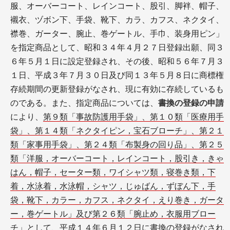
服、オーバーコート、レインコート、股引、脚袢、帽子、
襯衣、ヅボン下、手袋、靴下、カラ、カフス、ネクタイ、
襟巻、ガーター、腕止、巻ゲートル、手巾、装身用ピン」
を指定商品として、昭和３４年４月２７日登録出願、同３
６年５月１日に設定登録され、その後、昭和５６年７月３
１日、平成３年７月３０日及び同１３年５月８日に商標権
存続期間の更新登録がなされ、現に有効に存続しているも
のである。また、指定商品については、
書換の登録の申請
により、
第９類「事故防護用手袋」、第１０類「医療用手
袋」、第１４類「ネクタイピン，宝石ブローチ」、第２１
類「家事用手袋」、第２４類「布製身の回り品」、第２５
類「洋服，オーバーコート，レインコート，股引き，きゃ
はん，帽子，セーター類，ワイシャツ類，寝巻き類，下
着，水泳着，水泳帽，シャツ，じゅばん，ずぼん下，手
袋，靴下，カラー，カフス，ネクタイ，えり巻き，ガータ
ー，巻ゲートル」及び第２６類「腕止め，衣服用ブロー
チ」
として、平成１４年６月１２日に書換の登録がなされ