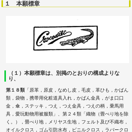
１ 本願標章
（１）本願標章は、別掲のとおりの構成よりな
り、
第１８類
「原革，原皮，なめし皮，毛皮，革ひも，かばん
類，袋物，携帯用化粧道具入れ，かばん金具，がま口口
金，傘，ステッキ，つえ，つえ金具，つえの柄，乗馬用
具，愛玩動物用被服類」、第２４類「織物（畳べり地を除
く。），畳べり地，メリヤス生地，フェルト及び不織布，
オイルクロス，ゴム引防水布，ビニルクロス，ラバークロ