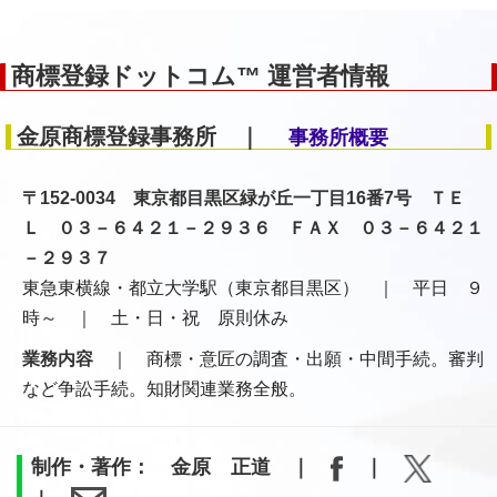
商標登録ドットコム™ 運営者情報
金原商標登録事務所 ｜
事務所概要
〒152-0034 東京都目黒区緑が丘一丁目16番7号 ＴＥ
Ｌ ０３－６４２１－２９３６ ＦＡＸ ０３－６４２１
－２９３７
東急東横線・都立大学駅（東京都目黒区） ｜ 平日 ９
時～ ｜ 土・日・祝 原則休み
業務内容
｜ 商標・意匠の調査・出願・中間手続。審判
など争訟手続。知財関連業務全般。
制作・著作： 金原 正道 ｜
｜