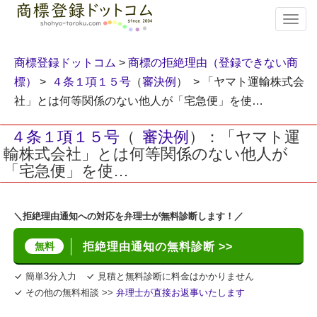
T
o
g
g
商標登録ドットコム
>
商標の拒絶理由（登録できない商
l
標）
>
４条１項１５号
（
審決例
） > 「ヤマト運輸株式会
e
社」とは何等関係のない他人が「宅急便」を使…
n
a
v
４条１項１５号
（
審決例
）：「ヤマト運
i
輸株式会社」とは何等関係のない他人が
g
「宅急便」を使…
a
t
i
＼拒絶理由通知への対応を弁理士が無料診断します！／
o
n
無料
拒絶理由通知の無料診断 >>
簡単3分入力
見積と無料診断に料金はかかりません
その他の無料相談 >>
弁理士が直接お返事いたします