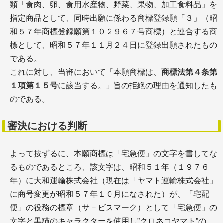
類「食肉、卵、食用水産物、野菜、果物、加工食料品」を
指定商品として、同時出願に係わる商標登録願「３」（昭
和５７年商標登録願第１０２９６７号商標）と連合する商
標として、昭和５７年１１月２４日に登録出願されたもの
である。
これに対し、当審において「本願商標は、
商標法第４条第
１項第１５号
に該当する。」旨の拒絶の理由を通知したも
のである。
審決における判断
よって按ずるに、本願商標は「宅急便」の文字を書してな
るものであるところ、該文字は、昭和５１年（１９７６
年）に大和運輸株式会社（現在は「ヤマト運輸株式会社」
に商号変更が昭和５７年１０月になされた）が、「宅配
便」の役務の標章（サ－ビスマーク）として
「宅急便」の
文字と黒猫のキャラクターを使用し”クロネコヤマト”の