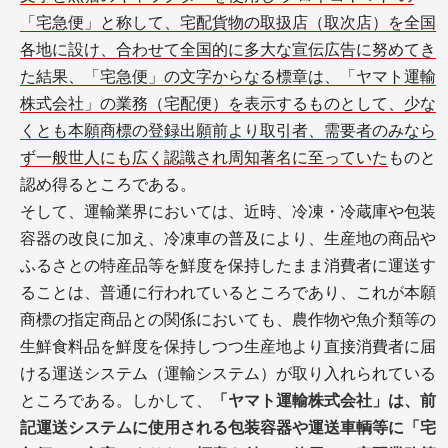
「宅急便」と称して、宅配貨物の取扱店（取次店）を全国
各地に設け、合わせて全国的に多大な宣伝広告に努めてき
た結果、「宅急便」の文字からなる標章は、「ヤマト運輸
株式会社」の業務（宅配便）を表示するものとして、少な
くとも本願商標の登録出願前より取引者、需要者のみなら
ず一般世人にも広く認識され周知著名に至っていた
ものと
認め得るところである。
そして、運輸業界においては、近時、冷凍・冷蔵庫や包装
容器の改良に加え、冷凍車の普及により、生産地の商品や
ふるさとの特産品等を鮮度を保持したまま消費者に運送す
ることは、普通に行われているところであり、これが本願
商標の指定商品との関係においても、農作物や魚介類等の
生鮮食料品を鮮度を保持しつつ生産地より直接消費者に届
ける運送システム（運輸システム）が取り入れられている
ところである。しかして、
「ヤマト運輸株式会社」は、前
記運送システムに使用される包装容器や運送車輌等に「宅