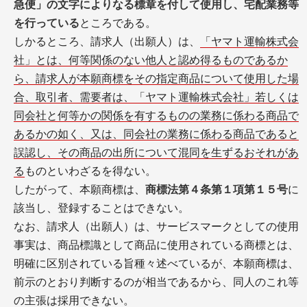
急便」の文字によりなる標章を付して使用し、宅配業務等
を行っている
ところである。
しかるところ、請求人（出願人）は、
「ヤマト運輸株式会
社」とは、何等関係のない他人と認め得るものであるか
ら、請求人が本願商標をその指定商品について使用した場
合、取引者、需要者は、「ヤマト運輸株式会社」若しくは
同会社と何等かの関係を有するものの業務に係わる商品で
あるかの如く、又は、同会社の業務に係わる商品であると
誤認し、その商品の出所について混同を生ずるおそれがあ
る
ものといわざるを得ない。
したがって、本願商標は、
商標法第４条第１項第１５号
に
該当し、登録することはできない。
なお、請求人（出願人）は、サービスマークとしての使用
事実は、商品標識として商品に使用されている商標とは、
明確に区別されている旨種々述べているが、本願商標は、
前示のとおり判断するのが相当であるから、同人のこれ等
の主張は採用できない。