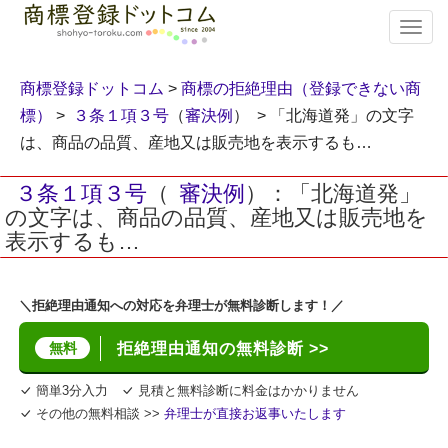
T
o
g
g
商標登録ドットコム
>
商標の拒絶理由（登録できない商
l
標）
>
３条１項３号
（
審決例
） > 「北海道発」の文字
e
は、商品の品質、産地又は販売地を表示するも…
n
a
v
３条１項３号
（
審決例
）：「北海道発」
i
の文字は、商品の品質、産地又は販売地を
g
表示するも…
a
t
i
＼拒絶理由通知への対応を弁理士が無料診断します！／
o
n
無料
拒絶理由通知の無料診断 >>
簡単3分入力
見積と無料診断に料金はかかりません
その他の無料相談 >>
弁理士が直接お返事いたします