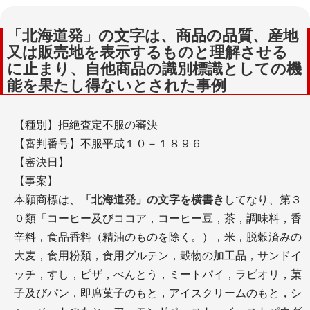
「北海道発」の文字は、商品の品質、産地
又は販売地を表示するものと理解させる
に止まり、自他商品の識別標識としての機
能を果たし得ないとされた事例
【種別】拒絶査定不服の審決
【審判番号】不服平成１０－１８９６
【審決日】
【事案】
本願商標は、
「北海道発」の文字を横書き
してなり、第３
０類「コーヒー及びココア，コーヒー豆，茶，調味料，香
辛料，食品香料（精油のものを除く。），米，脱穀済みの
大麦，食用粉類，食用グルテン，穀物の加工品，サンドイ
ッチ，すし，ピザ，べんとう，ミートパイ，ラビオリ，菓
子及びパン，即席菓子のもと，アイスクリームのもと，シ