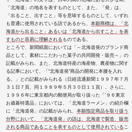
「北海道」の地名を表すものとして、また、「発」は、
「出ること、出すこと」等を意味するものとして、いずれ
も普通に使用されている語であるから、
本願商標は、「北
海道から出ること」あるいは「北海道から出すこと」を表
すものと容易に理解される
ものである。
ところで、新聞紙面においては「～北海道発のブランド商
品として、素材にこだわった菓子の共同開発・販売～」の
記載がみられ、また、北海道特産の海産物、農産物に関す
る記事において、「“北海道発”商品の開発に本腰を入れ
る。」との記載がみられる（日経流通新聞１９９７年７月
３１日７頁、同１９８９年５月３０日１１頁）。さらに、
１９９６年に東京都内の郵便局が取り扱った「’９６東京
お歳暮特選品」においては、「北海道ラーメン」の紹介欄
に「北海道発」の記載がみられ、
本願指定商品を取り扱う
分野において、「北海道発」の語は、北海道で製造、販売
される商品であることを表すものとして使用されている
こ