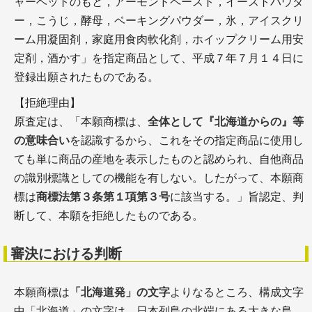
ャーベットのもと，アーモンドペースト，イーストパウダ
ー，こうじ，酵母，ベーキングパウダー，氷，アイスクリ
ーム用凝固剤，家庭用食肉軟化剤，ホイップクリーム用安
定剤，酒かす」を指定商品として、平成７年７月１４日に
登録出願されたものである。
【拒絶理由】
原査定は、「本願商標は、
全体として『北海道からの』等
の意味合い
を認識するから、これをその指定商品に使用し
ても単に商品の産地を表示したものと認められ、自他商品
の識別標識としての機能を有しない。したがって、本願商
標は
商標法第３条第１項第３号
に該当する。」旨認定、判
断して、本願を拒絶したものである。
審決における判断
本願商標は
「北海道発」の文字
よりなるところ、構成文字
中「北海道」の文字は、日本列島の北端にある大きな島、