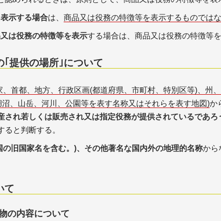
に表示する場合
は、
商品又は役務の特徴等を表示するものでは
品又は役務の特徴等を表示
する場合は、商品又は役務の特徴等
の｢提供の場所｣について
家、首都、地方、行政区画(都道府県、市町村、特別区等)、州
湖沼、山岳、河川、公園等を表す名称又はそれらを表す地図)
か
産され若しくは販売され又は指定役務が提供されているであろ
当すると判断する。
国の旧国家名を含む。)、その他著名な国内外の地理的名称
から
。
いて
る物の内容について