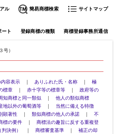
アル
簡易商標検索
サイトマップ
ポート
登録商標の種類
商標登録事務所通信
３号）
の内容表示
｜
ありふれた氏・名称
｜
極
の標章
｜
赤十字等の標章等
｜
政府等の
周知商標と同一類似
｜
他人の類似商標
産地以外の葡萄酒等
｜
当然に備える特徴
別顕著性
｜
類似商標の他人の承諾
｜
不
商標の要件
｜
商標法の趣旨に反する重複登
（判決例）
｜
商標審査基準
｜
補正の却