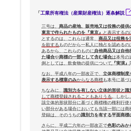
「
工業所有権法（産業財産権法）逐条解説
三号は、
商品の産地、販売地又は役務の提供
東京で作られたものを『東京』
と表示するの
とするのは、これらは通常、
商品又は役務を
を欲する
ものだから一私人に独占を認めるの
あるから、これらのものに
自他商品又は自他
た場合
や
商標の一部として含む場合
は本号の
例としては、飲食物の提供について
『実演』
なお、平成八年の一部改正で、
立体商標制度
表示する標章のみ
からなる商標
も本号に基づ
ちなみに、
識別力を有しない立体的形状と識
して商標登録されることもありうる
。しかし
該立体的形状部分に基づく商標権の権利行使
い部分がある場合においても当該一部には商
登録は、そのうちの
識別力を有する平面商標
さらに、平成二六年の一部改正で
色彩のみか