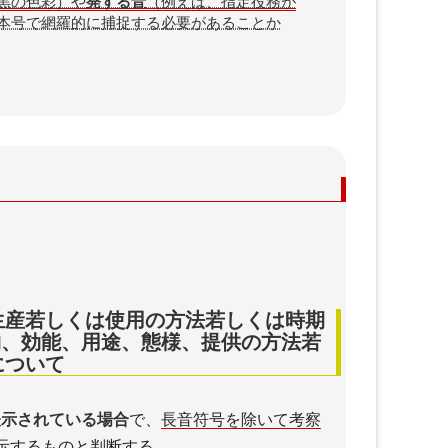
黒の色彩）や
発する音
（例えば、指定役務が
本号で網羅的に捕捉する必要があることか
生産若しくは使用の方法若しくは時期
物、効能、用途、態様、提供の方法若
について
て表示されている場合
で、
長音符号を除いて考察
示するものと判断する。