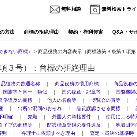
無料相談
無料検索トライ
の方法
商標の拒絶理由
契約・権利侵害
Q&A・サ
できない商標）
> 商品役務の内容表示（商標法第３条第１項第
項３号）：商標の拒絶理由
商品役務の普通名称
｜
商品役務の慣用商標
｜
商品役務
｜
国旗等と同一・類似
｜
国の紋章・記章等
｜
国際機関
良俗違反の商標
｜
他人の名前等
｜
博覧会の賞等
｜
種
｜
出所の混同のおそれ
｜
品質誤認させる商標
｜
不明確
｜
先願
｜
外国人の資格要件
｜
使用による特
タイプの商標等
｜
防護標章登録の要件違反
｜
地域団体
審判
｜
弁理士に依頼すべき理由
｜
査定・審決の基準時