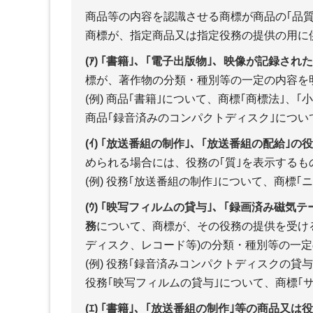
商品等の内容を認識させる商標が商品の｢品質
商標が、指定商品又は指定役務の提供の用に
(ｱ) ｢書籍｣、｢電子出版物｣、映像が記録さ
標が、著作物の分類・種別等の一定の内容を
(例) 商品｢書籍｣について、商標｢商標法｣、｢
商品｢録音済みのコンパクトディスク｣につい
(ｲ) ｢放送番組の制作｣、｢放送番組の配給｣の
められる場合には、役務の｢質｣を表示するも
(例) 役務｢放送番組の制作｣について、商標｢
(ｳ) ｢映写フィルムの貸与｣、｢録画済み磁
務
について、商標が、その役務の提供を受け
ディスク、レコード等)の分類・種別等の一
(例) 役務｢録音済みコンパクトディスクの貸
役務｢映写フィルムの貸与｣について、商標｢サ
(ｴ) ｢書籍｣、｢放送番組の制作｣等の商品又は