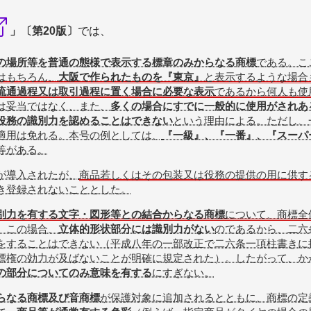
」〔第20版〕
では、
の場所等を普通の態様で表示する標章のみからなる商標
である。こ
はもちろん、
大阪で作られたものを『東京』
と表示するような場合
流通過程又は取引過程に置く場合に必要な表示
であるから何人も使
は妥当ではなく、また、
多くの場合にすでに一般的に使用がされあ
役務の識別力を認めることはできない
という理由による。ただし、
適用は免れる。本号の例としては、
『一級』、『一番』、『スーパ
等がある。
が導入されたが、
商品若しくはその包装又は役務の提供の用に供す
き登録されないこととした。
別力を有する文字・図形等との結合からなる商標
について、商標全
、この場合、
立体的形状部分には識別力がない
のであるから、二六
をすることはできない（平成八年の一部改正で二六条一項柱書きに
標権の効力が及ばないことが明確に規定された）。したがって、か
の部分についてのみ意味を有する
にすぎない。
らなる商標及び音商標
が保護対象に追加されるとともに、商標の定