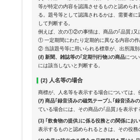
等が特定の内容を認識させるものと認められ
る。題号等として認識されるかは、需要者に
して判断する。
例えば、次の①②の事情は、商品の｢品質｣又
① 一定期間にわたり定期的に異なる内容の
② 当該題号等に用いられる標章が、出所識
(ｵ) 新聞、雑誌等の｢定期刊行物｣の商品
につい
には該当しないと判断する。
(2) 人名等の場合
商標が、人名等を表示する場合については、
(ｱ) 商品｢録音済みの磁気テープ｣､｢録音済み
ている場合には、その商品の｢品質｣を表示す
(3) ｢飲食物の提供｣に係る役務との関係に
表示するものと認められるときは、その役務