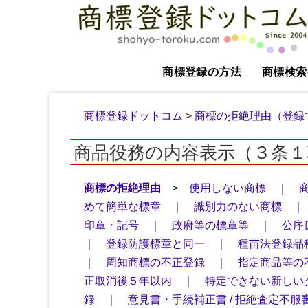
商標登録の方法
商標検索
商標登録ドットコム
>
商標の拒絶理由（登録
商品役務の内容表示（３条１
商標の拒絶理由
>
使用しない商標
｜
めて簡単な標章
｜
識別力のない商標
印章・記号
｜
政府等の標章等
｜
公序
｜
登録防護標章と同一
｜
種苗法登録品
｜
周知商標の不正登録
｜
指定商品等の
正取消後５年以内
｜
特定できない新しい
録
｜
意見書・手続補正書 / 拒絶査定不服