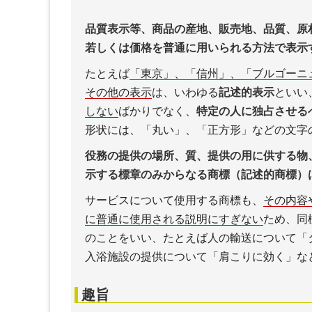
品質表示等、商品の産地、販売地、品質、原
若しくは価格を普通に用いられる方法で表示
たとえば
「東京」、「信州」、「ブルゴーニ
その他の表示
は、いわゆる
記述的表示
といい
しない
ばかりでなく、
特定の人に独占させる
形状には、「丸い」、「正方形」などの文字
役務の提供の場所、質、提供の用に供する物
示する標章のみからなる商標（記述的商標）
サービスについて使用する商標も、
その内容
に普通に使用される説明にすぎない
ため、同
のことをいい、たとえば人の輸送について「
入浴施設の提供について「肩こりに効く」な
趣旨