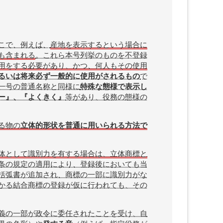
こで、例えば、
産地を表示するという場合に
も含まれる
。これら本号列挙のものを不登録
用をする必要があり、かつ、何人もその使用
るいは将来必ず一般的に使用がされるもの
で
一号の普通名称と同様に
特殊な態様で表示し
ー』、『よくきく』
等があり、役務の態様の
る物の
立体的形状を普通に用いられる方法で
体として識別力を有する場合は、立体商標と
条の規定の適用により、登録後においても当
括弧書が追加され、商標の一部に識別力がな
かる結合商標の登録が仮に行われても、その
義の一部が政令に委任されたことを受け、自