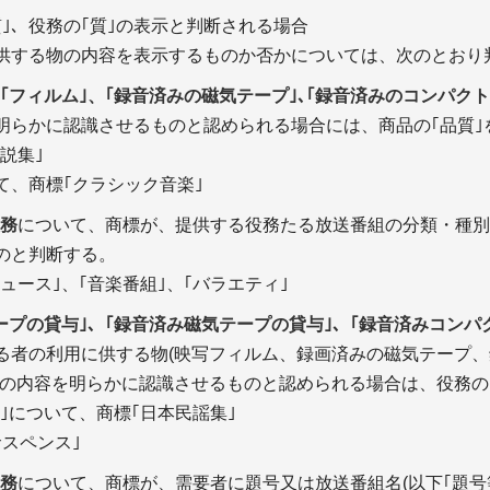
｣、役務の｢質｣の表示と判断される場合
供する物の内容を表示するものか否かについては、次のとおり
れた｢フィルム｣、｢録音済みの磁気テープ｣､｢録音済みのコンパク
明らかに認識させるものと認められる場合には、商品の｢品質｣
小説集｣
て、商標｢クラシック音楽｣
役務
について、商標が、提供する役務たる放送番組の分類・種別
のと判断する。
ニュース｣、｢音楽番組｣、｢バラエティ｣
気テープの貸与｣、｢録音済み磁気テープの貸与｣、｢録音済みコン
る者の利用に供する物(映写フィルム、録画済みの磁気テープ
定の内容を明らかに認識させるものと認められる場合は、役務の
与｣について、商標｢日本民謡集｣
スペンス｣
役務
について、商標が、需要者に題号又は放送番組名(以下｢題号