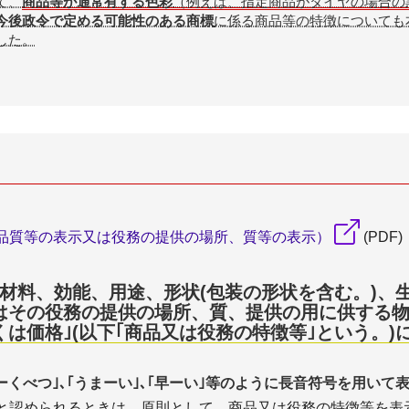
て、
商品等が通常有する色彩
（例えば、指定商品がタイヤの場合の
今後政令で定める可能性のある商標
に係る商品等の特徴についても
した。
品質等の表示又は役務の提供の場所、質等の表示）
(PDF)
材料、効能、用途、形状(包装の形状を含む。)、
はその役務の提供の場所、質、提供の用に供する
は価格｣(以下｢商品又は役務の特徴等｣という。)
｢とーくべつ｣､｢うまーい｣､｢早ーい｣等のように長音符号を用い
と認められるときは、原則として、商品又は役務の特徴等を表