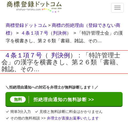
T
o
g
g
商標登録ドットコム
>
商標の拒絶理由（登録できない商
l
標）
>
４条１項７号
（
判決例
） > 「特許管理士会」の漢
e
字を横書きし、第２６類「書籍、雑誌、その…
n
a
v
４条１項７号
（
判決例
）：「特許管理士
i
会」の漢字を横書きし、第２６類「書籍、
g
雑誌、その…
a
t
i
＼拒絶理由通知への対応を弁理士が無料診断します！／
o
n
無料
拒絶理由通知の無料診断 >>
簡単3分入力
見積と無料診断に料金はかかりません
その他の無料相談 >>
弁理士が直接お返事いたします