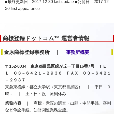
■最終更新日 2017-12-30 last update ■公開日 2017-12-
30 first appearance
商標登録ドットコム™ 運営者情報
金原商標登録事務所 ｜
事務所概要
〒152-0034 東京都目黒区緑が丘一丁目16番7号 ＴＥ
Ｌ ０３－６４２１－２９３６ ＦＡＸ ０３－６４２１
－２９３７
東急東横線・都立大学駅（東京都目黒区） ｜ 平日 ９
時～ ｜ 土・日・祝 原則休み
業務内容
｜ 商標・意匠の調査・出願・中間手続。審判
など争訟手続。知財関連業務全般。