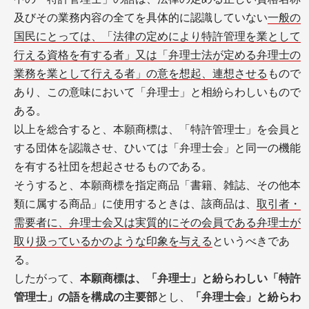
及びその業務内容の全てを具体的に認識していない
一般の
国民にとっては、「法律の定めにより特許管理を業として
行える資格を有する者」又は「弁理士法が定める弁理士の
業務を業として行える者」の意を想起、連想させる
もので
あり、この意味において「弁理士」と相紛らわしいもので
ある。
以上を総合すると、本願商標は、「特許管理士」を会員と
する団体を認識させ、ひいては「弁理士会」と同一の機能
を有する社団を想起させるものである。
そうすると、本願商標を指定商品「書籍、雑誌、その他本
類に属する商品」に使用するときは、該商品は、
取引者・
需要者に、弁理士会又は実質的にその会員である弁理士が
取り扱っているかのような印象を与える
というべきであ
る。
したがって、
本願商標は、「弁理士」と紛らわしい「特許
管理士」の語を構成の主要部
とし、
「弁理士会」と紛らわ