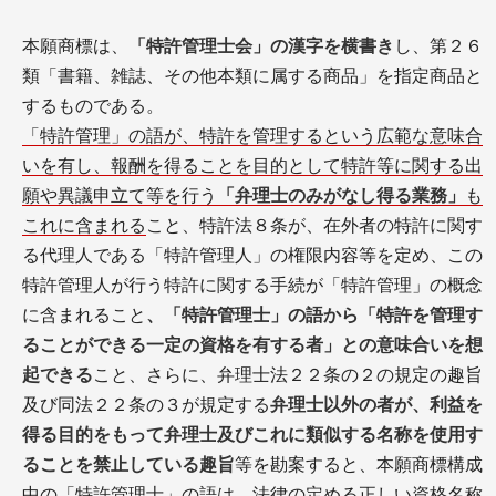
本願商標は、
「特許管理士会」の漢字を横書き
し、第２６
類「書籍、雑誌、その他本類に属する商品」を指定商品と
するものである。
「特許管理」の語が、特許を管理するという広範な意味合
いを有し、報酬を得ることを目的として特許等に関する出
願や異議申立て等を行う
「弁理士のみがなし得る業務」
も
これに含まれる
こと、特許法８条が、在外者の特許に関す
る代理人である「特許管理人」の権限内容等を定め、この
特許管理人が行う特許に関する手続が「特許管理」の概念
に含まれること
、「特許管理士」の語から「特許を管理す
ることができる一定の資格を有する者」との意味合いを想
起できる
こと、さらに、弁理士法２２条の２の規定の趣旨
及び同法２２条の３が規定する
弁理士以外の者が、利益を
得る目的をもって弁理士及びこれに類似する名称を使用す
ることを禁止している趣旨
等を勘案すると、本願商標構成
中の「特許管理士」の語は、法律の定める正しい資格名称