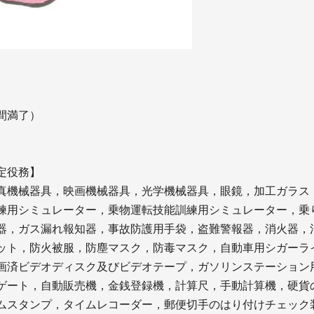
間満了）
定役務】
真機械器具，映画機械器具，光学機械器具，眼鏡，加工ガラス
練用シミュレーター，乗物運転技能訓練用シミュレーター，乗
器，ガス漏れ報知器，事故防護用手袋，盗難警報器，消火器，
ット，防火被服，防塵マスク，防毒マスク，自動車用シガーラ
画済ビデオディスク及びビデオテープ，ガソリンステーション
ゲート，自動販売機，金銭登録機，計算尺，手動計算機，硬貨
ムスタンプ，タイムレコーダー，郵便切手のはり付けチェック