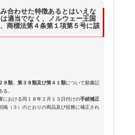
組み合わせた特徴あるとはいえな
のは適当でなく、ノルウェー王国
、商標法第４条第１項第５号に該
２８類、第３８類及び第４１類
について願書記
ある。
審における同１８年２月１３日付けの
手続補正
別掲（３）のとおりの商品及び役務に補正され