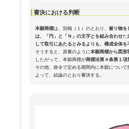
審決における判断
本願商標
は、別掲（１）のとおり、
被り物を
は、「円」と「Ｎ」の文字とを組み合わせ
た
して取引にあたるとみるよりも、構成全体を
そうすると、原審のように
本願商標から図形
したがって、本願商標が
商標法第４条第１項
その他、政令で定める期間内に本願について
よって、結論のとおり審決する。