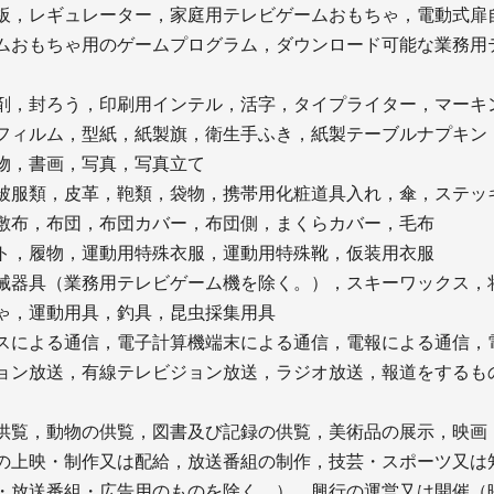
板，レギュレーター，家庭用テレビゲームおもちゃ，電動式扉
ムおもちゃ用のゲームプログラム，ダウンロード可能な業務用
剤，封ろう，印刷用インテル，活字，タイプライター，マーキ
フィルム，型紙，紙製旗，衛生手ふき，紙製テーブルナプキン
物，書画，写真，写真立て
被服類，皮革，鞄類，袋物，携帯用化粧道具入れ，傘，ステッ
敷布，布団，布団カバー，布団側，まくらカバー，毛布
ト，履物，運動用特殊衣服，運動用特殊靴，仮装用衣服
械器具（業務用テレビゲーム機を除く。），スキーワックス，
ゃ，運動用具，釣具，昆虫採集用具
スによる通信，電子計算機端末による通信，電報による通信，
ョン放送，有線テレビジョン放送，ラジオ放送，報道をするも
供覧，動物の供覧，図書及び記録の供覧，美術品の展示，映画
の上映・制作又は配給，放送番組の制作，技芸・スポーツ又は
・放送番組・広告用のものを除く。），興行の運営又は開催（