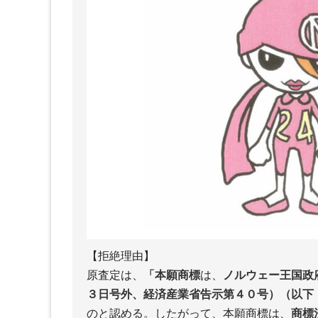
【拒絶理由】
原査定は、
「本願商標
は、
ノルウェー王国政
３日号外、経済産業省告示第４０号）（以下
のと認める。したがって、本願商標は、
商標