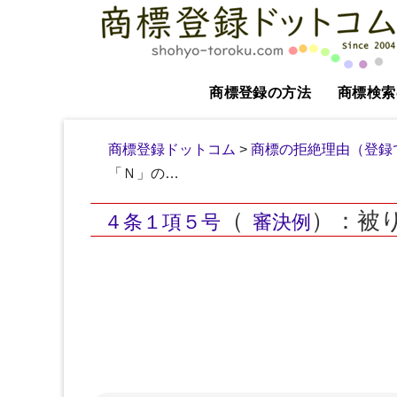
商標登録の方法
商標検索
商標登録ドットコム
>
商標の拒絶理由（登録
「Ｎ」の…
（
）：被
４条１項５号
審決例