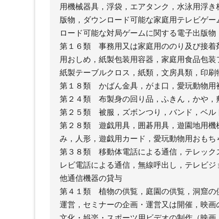
用機械器具，浮袋，エアタンク，水泳用浮き
版物，ダウンロード可能な家庭用テレビゲー
ロード可能な対局ゲームに関する電子出版物
第１６類 事務用又は家庭用ののり及び接着
用おしめ，紙製包装用容器，家庭用食品包装
紙製テーブルクロス，紙類，文房具類，印刷
第１８類 かばん金具，がま口，愛玩動物用
第２４類 布製身の回り品，ふきん，かや，
第２５類 被服，ズボンつり，バンド，ベル
第２８類 遊戯用具，囲碁用具，遊園地用機
み，人形，遊戯用カード，愛玩動物用おもち
第３８類 移動体電話による通信，テレック
レビ電話による通信，無線呼出し，テレビジ
他通信機器の貸与
第４１類 植物の供覧，庭園の供覧，洞窟の
運営，セミナーの企画・運営又は開催，映画
文化・娯楽・スポーツ用ビデオの制作（映画