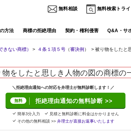
無料相談
無料検索トライ
の方法
商標の拒絶理由
契約・権利侵害
Q&A・サ
できない商標）
>
４条１項５号
（
審決例
） > 被り物をした
り物をしたと思しき人物の図の商標の
＼拒絶理由通知への対応を弁理士が無料診断します！／
拒絶理由通知の無料診断 >>
無料
簡単3分入力
見積と無料診断に料金はかかりません
その他の無料相談 >>
弁理士が直接お返事いたします