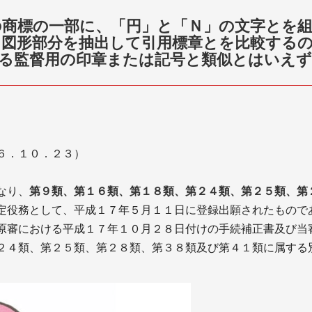
の商標の一部に、「円」と「Ｎ」の文字とを
ら図形部分を抽出して引用標章とを比較する
る監督用の印章または記号と類似とはいえず
６．１０．２３）
なり、
第９類、第１６類、第１８類、第２４類、第２５類、第
定役務として、平成１７年５月１１日に登録出願されたもので
原審における平成１７年１０月２８日付けの手続補正書及び当
２４類、第２５類、第２８類、第３８類及び第４１類に属する