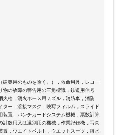
（建築用のものを除く。），救命用具，レコー
り物の故障の警告用の三角標識，鉄道用信号
消火栓，消火ホース用ノズル，消防車，消防
イター，溶接マスク，映写フィルム，スライド
用装置，パンチカードシステム機械，票数計算
の計数用又は選別用の機械，作業記録機，写真
装置，ウエイトベルト，ウエットスーツ，潜水