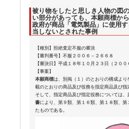
被り物をしたと思しき人物の図
い部分があっても、本願商標か
政府が商品「電気製品」に使用す
当しないとされた事例
【種別】拒絶査定不服の審決
【審判番号】不服２００６－２６６８
【審決日】平成１８年１０月２３日（２００
【事案】
本願商標
は、別掲（１）のとおりの構成より
載のとおりの商品及び役務を指定商品及び指
そして、指定商品及び指定役務については、
書
により、第９類、第１６類、第１８類、第
たものである。