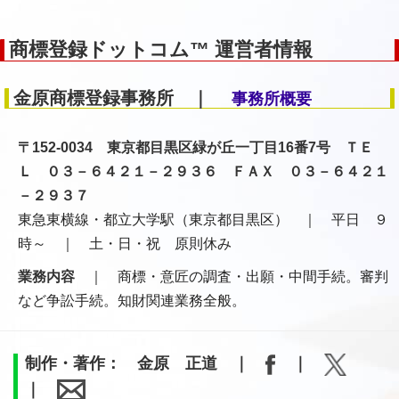
商標登録ドットコム™ 運営者情報
金原商標登録事務所 ｜
事務所概要
〒152-0034 東京都目黒区緑が丘一丁目16番7号 ＴＥ
Ｌ ０３－６４２１－２９３６ ＦＡＸ ０３－６４２１
－２９３７
東急東横線・都立大学駅（東京都目黒区） ｜ 平日 ９
時～ ｜ 土・日・祝 原則休み
業務内容
｜ 商標・意匠の調査・出願・中間手続。審判
など争訟手続。知財関連業務全般。
制作・著作： 金原 正道 ｜
｜
｜