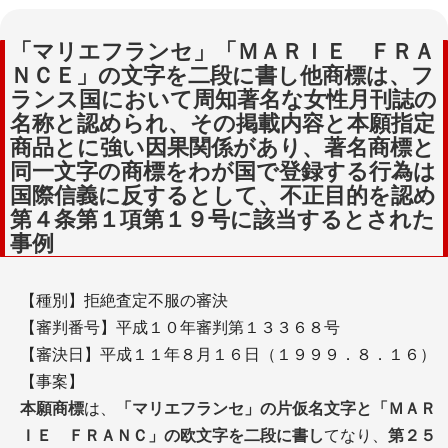
「マリエフランセ」「ＭＡＲＩＥ ＦＲＡ
ＮＣＥ」の文字を二段に書し他商標は、フ
ランス国において周知著名な女性月刊誌の
名称と認められ、その掲載内容と本願指定
商品とに強い因果関係があり、著名商標と
同一文字の商標をわが国で登録する行為は
国際信義に反するとして、不正目的を認め
第４条第１項第１９号に該当するとされた
事例
【種別】拒絶査定不服の審決
【審判番号】平成１０年審判第１３３６８号
【審決日】平成１１年８月１６日（１９９９．８．１６）
【事案】
本願商標
は、
「マリエフランセ」の片仮名文字と「ＭＡＲ
ＩＥ ＦＲＡＮＣ」の欧文字を二段に書し
てなり、
第２５