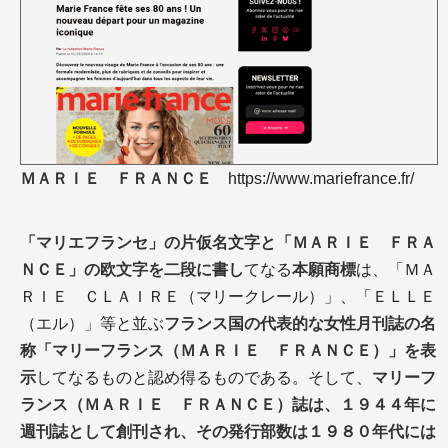
ＭＡＲＩＥ ＦＲＡＮＣＥ
https://www.mariefrance.fr/
「マリエフランセ」の片仮名文字と「ＭＡＲＩＥ ＦＲＡ
ＮＣＥ」の欧文字を二段に書し
てなる
本願商標
は、「ＭＡ
ＲＩＥ ＣＬＡＩＲＥ（マリークレール）」、「ＥＬＬＥ
（エル）」等と並ぶ
フランス国の代表的な女性月刊誌の名
称「マリーフランス（ＭＡＲＩＥ ＦＲＡＮＣＥ）」を表
示
してなるものと認め得るものである。そして、
マリーフ
ランス（ＭＡＲＩＥ ＦＲＡＮＣＥ）誌は、１９４４年に
週刊誌として創刊され、その発行部数は１９８０年代には