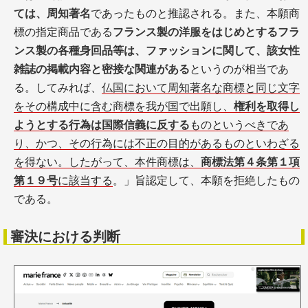
ては、周知著名
であったものと推認される。また、本願商
標の指定商品である
フランス製の洋服をはじめとするフラ
ンス製の各種身回品等は、ファッションに関して、該女性
雑誌の掲載内容と密接な関連がある
というのが相当であ
る。してみれば、
仏国において周知著名な商標と同じ文字
をその構成中に含む商標を我が国で出願し、
権利を取得し
ようとする行為は国際信義に反する
ものというべきであ
り、かつ、その行為には不正の目的があるものといわざる
を得ない。したがって、本件商標は、
商標法第４条第１項
第１９号
に該当する
。」旨認定して、本願を拒絶したもの
である。
審決における判断