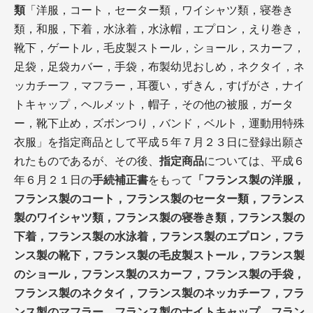
類
「洋服，コート，セーター類，ワイシャツ類，寝巻き
類，和服，下着，水泳着，水泳帽，エプロン，えり巻き，
靴下，ゲートル，毛皮製ストール，ショール，スカーフ，
足袋，足袋カバー，手袋，布製幼児おしめ，ネクタイ，ネ
ッカチーフ，マフラー，耳覆い，ずきん，すげがさ，ナイ
トキャップ，ヘルメット，帽子，その他の被服，ガータ
ー，靴下止め，ズボンつり，バンド，ベルト，運動用特殊
衣服」を指定商品として平成５年７月２３日に登録出願さ
れたものであるが、その後、
指定商品
については、平成６
年６月２１日の
手続補正書
をもって
「フランス製の洋服，
フランス製のコート，フランス製のセーター類，フランス
製のワイシャツ類，フランス製の寝巻き類，フランス製の
下着，フランス製の水泳着，フランス製のエプロン，フラ
ンス製の靴下，フランス製の毛皮製ストール，フランス製
のショール，フランス製のスカーフ，フランス製の手袋，
フランス製のネクタイ，フランス製のネッカチーフ，フラ
ンス製のマフラー，フランス製のナイトキャップ，フラン