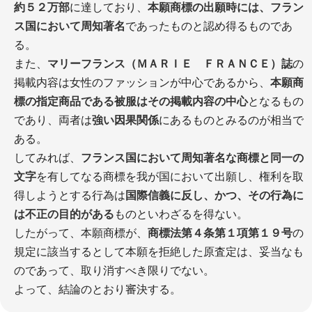
約５２万部
に達しており、
本願商標の出願時には、フラン
ス国において周知著名
であったものと認め得るものであ
る。
また、
マリーフランス（ＭＡＲＩＥ ＦＲＡＮＣＥ）誌
の
掲載内容は女性のファッションが中心であるから、
本願商
標の指定商品である被服はその掲載内容の中心
となるもの
であり、両者は
強い因果関係
にあるものとみるのが相当で
ある。
してみれば、
フランス国において周知著名な商標と同一の
文字
を有してなる商標を我が国において出願し、権利を取
得しようとする行為は
国際信義に反し、かつ、その行為に
は不正の目的がある
ものといわざるを得ない。
したがって、本願商標が、
商標法第４条第１項第１９号
の
規定に該当するとして本願を拒絶した原査定は、妥当なも
のであって、取り消すべき限りでない。
よって、結論のとおり審決する。