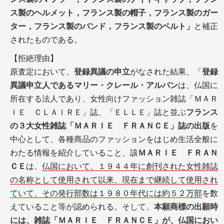
ス製のヘルメット，フランス製の帽子，フランス製のガー
ター，フランス製のバンド，フランス製のベルト」
と補正
されたものである。
【拒絶理由】
原査定において、
登録異議の申立
がなされた結果、「
登録
異議申立人であるマリー・クレール・アルバン
は、仏国に
所在する法人であり、女性向けファッション雑誌「ＭＡＲ
ＩＥ ＣＬＡＩＲＥ」誌、「ＥＬＬＥ」誌と並ぶ
フランス
の３大女性雑誌「ＭＡＲＩＥ ＦＲＡＮＣＥ」誌の出版
を
中心として、各種商品のファッションをはじめ生活全般に
わたる情報を紹介していること、該
ＭＡＲＩＥ ＦＲＡＮ
ＣＥ
は、
仏国において、１９４４年に創刊された女性雑誌
の名称として使用されて以来、現在まで継続して使用され
ていて、その発行部数は１９８０年代には約５２万部
を数
えていること等が認められる。そして、
本願商標の出願時
には、雑誌「ＭＡＲＩＥ ＦＲＡＮＣＥ」が、仏国におい