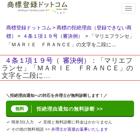
T
o
g
g
商標登録ドットコム
>
商標の拒絶理由（登録できない商
l
標）
>
４条１項１９号
（
審決例
） > 「マリエフランセ」
e
「ＭＡＲＩＥ ＦＲＡＮＣＥ」の文字を二段に…
n
a
v
４条１項１９号
（
審決例
）：「マリエフ
i
ランセ」「ＭＡＲＩＥ ＦＲＡＮＣＥ」の
g
文字を二段に…
a
t
i
＼拒絶理由通知への対応を弁理士が無料診断します！／
o
n
無料
拒絶理由通知の無料診断 >>
簡単3分入力
見積と無料診断に料金はかかりません
その他の無料相談 >>
弁理士が直接お返事いたします