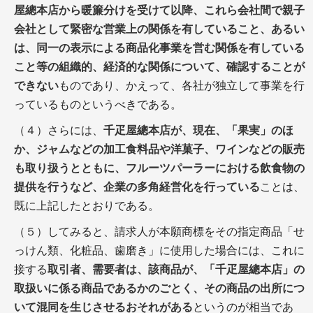
屋總本店から暖簾分けを受けて以降、これら会社間で親子
会社として緊密な営業上の関係を有していること、あるい
は、同一の表示による商品化事業を営む関係を有している
こと等の組織的、経済的な関係について、確認することが
できない
ものであり、かえって、各社が独立して事業を行
っているものというべきである。
（４）さらには、
千疋屋總本店が、現在、「果実」のほ
か、ジャムなどの加工食料品や洋菓子、ワインなどの販売
も取り扱うとともに、フルーツパーラーにおける飲食物の
提供を行うなど、企業の多角経営化を行っている
ことは、
既に上記したとおりである。
（５）してみると、請求人が本願商標をその指定商品「せ
っけん類、化粧品、歯磨き」に使用した場合には、これに
接する
取引者、需要者は、該商品が、「千疋屋總本店」の
取扱いに係る商品であるかのごとく、その商品の出所につ
いて混同を生じさせるおそれがある
というのが相当であ