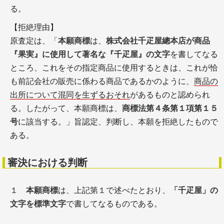
る。
【拒絶理由】
原査定は、「
本願商標
は、
株式会社千疋屋總本店が商品
『果実』に使用して著名な『千疋屋』の文字
を書してなる
ところ、これをその指定商品に使用するときは、これが恰
も前記会社の販売に係わる商品であるかのように、
商品の
出所について混同を生ずるおそれ
があるものと認められ
る。したがって、本願商標は、
商標法第４条第１項第１５
号
に該当する。」旨認定、判断し、本願を拒絶したもので
ある。
審決における判断
１
本願商標
は、上記第１で述べたとおり、
「千疋屋」の
文字を標準文字
で書してなるものである。