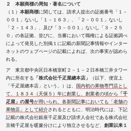
２ 本願商標の周知・著名について
（１）
本願商標
に関しては、請求人提出の証拠番号「１－
００１」ないし「１－１６３」、「２－００１」ないし
「２－１４３」、及び「３－００１」ないし「３－２５
０」の各証拠、並びに、当審において職権による証拠調べ
によって発見した別掲１に記載の新聞記事情報やインター
ネットのウェブページの記載によれば、次の事実が認めら
れる。
ア 東京都中央区日本橋室町２－１－２日本橋三井タワー
内に所在する
「株式会社千疋屋總本店」
（以下、便宜上
「千疋屋總本店」という。）は、
国内初の果物専門店とし
て、１８３４（天保５）年に創業し、創業者の頃から
「千
疋屋」の屋号
が用いられ、各新聞記事においても「老舗の
果物店」として紹介
されるとともに、明治時代には、下記
記載の株式会社銀座千疋屋及び請求人会社である株式会社
京橋千疋屋を暖簾分けにより独立させるなど、
創業以来１