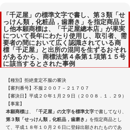
「千疋屋」の標準文字で書し、第３類「せ
っけん類，化粧品，歯磨き」を指定商品と
し他本願商標は、「千疋屋總本店」が果実
について長年にわたり使用し、取引者、需
要者の間において広く認識されている商
標「千疋屋」と出所の混同を生ずるおそれ
があるから、商標法第４条第１項第１５号
に該当するとされた事例
【種別】拒絶査定不服の審決
【審判番号】不服２００７－２１７０７
【審決日】平成２０年１月２９日（２００８．１．２９）
【事案】
本願商標
は、
「千疋屋」の文字を標準文字
で書してなり、
第３類「せっけん類，化粧品，歯磨き」
を指定商品とし
て、平成１８年１０月２６日に登録出願されたものであ