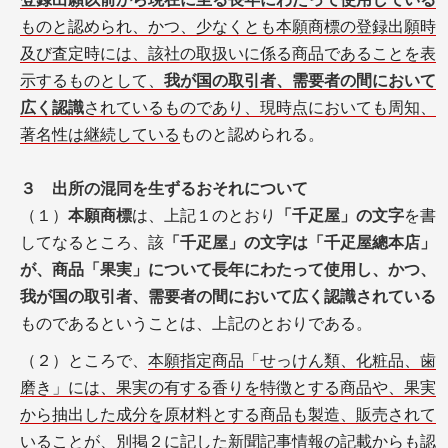
ものと認められ、かつ、少なくとも本願商標の登録出願時
及び査定時には、該社の取扱いに係る商品であることを表
示するものとして、
我が国の取引者、需要者の間において
広く認識
されているものであり、現時点においても周知、
著名性は継続している
ものと認められる。
３ 出所の混同を生ずるおそれについて
（１）
本願商標
は、上記１のとおり
「千疋屋」の文字
を書
してなるところ、該
「千疋屋」の文字は「千疋屋總本店」
が、商品「果実」について長年にわたって使用し、かつ、
我が国の取引者、需要者の間において広く認識されている
ものであるということは、上記のとおりである。
（２）ところで、
本願指定商品「せっけん類、化粧品、歯
磨き」には、果実の有する香りを特徴とする商品や、果実
から抽出した成分を原材料とする商品も製造、販売されて
いる
ことが、別掲２に記した新聞記事情報の記載からも認