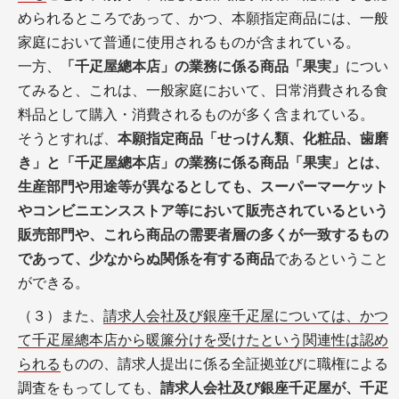
められるところであって、かつ、本願指定商品には、一般
家庭において普通に使用されるものが含まれている。
一方、
「千疋屋總本店」の業務に係る商品「果実」
につい
てみると、これは、一般家庭において、日常消費される食
料品として購入・消費されるものが多く含まれている。
そうとすれば、
本願指定商品「せっけん類、化粧品、歯磨
き」と「千疋屋總本店」の業務に係る商品「果実」とは、
生産部門や用途等が異なるとしても、スーパーマーケット
やコンビニエンスストア等において販売されているという
販売部門や、これら商品の需要者層の多くが一致するもの
であって、少なからぬ関係を有する商品
であるということ
ができる。
（３）また、
請求人会社及び銀座千疋屋については、かつ
て千疋屋總本店から暖簾分けを受けたという関連性は認め
られる
ものの、請求人提出に係る全証拠並びに職権による
調査をもってしても、
請求人会社及び銀座千疋屋が、千疋