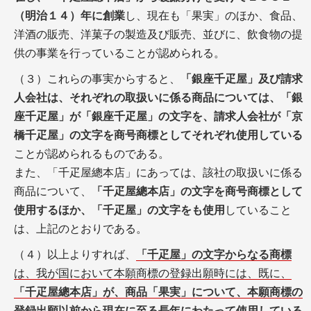
（明治１４）年に創業
し、現在も「果実」のほか、食品、
洋酒の販売、洋菓子の製造及び販売、並びに、飲食物の提
供の事業を行っていることが認められる。
（３）これらの事実からすると、
「銀座千疋屋」及び請求
人会社は、それぞれの取扱いに係る商品については、「銀
座千疋屋」が「銀座千疋屋」の文字を、請求人会社が「京
橋千疋屋」の文字を商号商標としてそれぞれ使用している
ことが認められるものである。
また、「千疋屋總本店」にあっては、該社の取扱いに係る
商品について、
「千疋屋總本店」の文字を商号商標として
使用するほか、「千疋屋」の文字をも使用
していること
は、上記のとおりである。
（４）以上よりすれば、
「千疋屋」の文字からなる商標
は、我が国において本願商標の登録出願時には、既に、
「千疋屋總本店」が、商品「果実」について、本願商標の
登録出願以前から現在に至る長年にわたって使用している