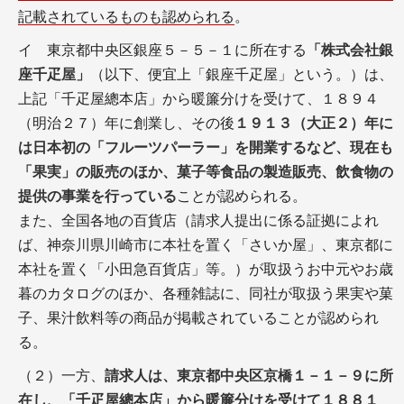
記載されているものも認められる
。
イ 東京都中央区銀座５－５－１に所在する
「株式会社銀
座千疋屋」
（以下、便宜上「銀座千疋屋」という。）は、
上記「千疋屋總本店」から暖簾分けを受けて、１８９４
（明治２７）年に創業し、その後
１９１３（大正２）年に
は日本初の「フルーツパーラー」を開業するなど、現在も
「果実」の販売のほか、菓子等食品の製造販売、飲食物の
提供の事業を行っている
ことが認められる。
また、全国各地の百貨店（請求人提出に係る証拠によれ
ば、神奈川県川崎市に本社を置く「さいか屋」、東京都に
本社を置く「小田急百貨店」等。）が取扱うお中元やお歳
暮のカタログのほか、各種雑誌に、同社が取扱う果実や菓
子、果汁飲料等の商品が掲載されていることが認められ
る。
（２）一方、
請求人は、東京都中央区京橋１－１－９に所
在し、「千疋屋總本店」から暖簾分けを受けて１８８１