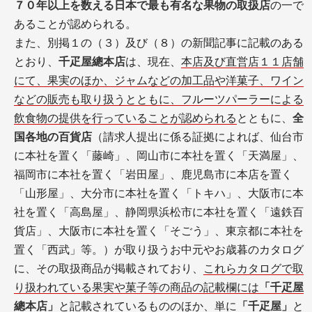
７０年以上を数える日本で最も有名な果物の取扱店
の一で
あることが認められる。
また、別掲１の（３）及び（８）の新聞記事に記載のある
とおり、
千疋屋總本店
は、現在、
本店及び直営店１１店舗
にて、果実のほか、ジャムなどの加工品や洋菓子、ワイン
などの販売も取り扱うとともに、フルーツパーラーによる
飲食物の提供を行っていることが認められる
とともに、
全
国各地の百貨店
（請求人提出に係る証拠によれば、仙台市
に本社を置く「藤崎」、岡山市に本社を置く「天満屋」、
福岡市に本社を置く「岩田屋」、鹿児島市に本店を置く
「山形屋」、大分市に本社を置く「トキハ」、大阪市に本
社を置く「高島屋」、静岡県浜松市に本社を置く「遠鉄百
貨店」、大阪市に本社を置く「そごう」、東京都に本社を
置く「西武」等。）が取り扱うお中元やお歳暮のカタログ
に、その取扱商品が掲載されており、
これらカタログで取
り扱われている果実や菓子等の商品の記載欄には
「千疋屋
總本店」
と記載されているもののほか、単に
「千疋屋」
と