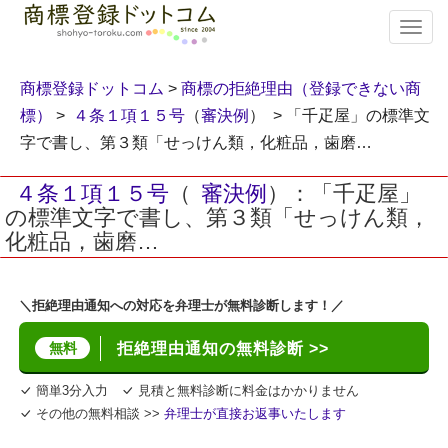
T
o
g
g
商標登録ドットコム
>
商標の拒絶理由（登録できない商
l
標）
>
４条１項１５号
（
審決例
） > 「千疋屋」の標準文
e
字で書し、第３類「せっけん類，化粧品，歯磨…
n
a
v
４条１項１５号
（
審決例
）：「千疋屋」
i
の標準文字で書し、第３類「せっけん類，
g
化粧品，歯磨…
a
t
i
＼拒絶理由通知への対応を弁理士が無料診断します！／
o
n
無料
拒絶理由通知の無料診断 >>
簡単3分入力
見積と無料診断に料金はかかりません
その他の無料相談 >>
弁理士が直接お返事いたします