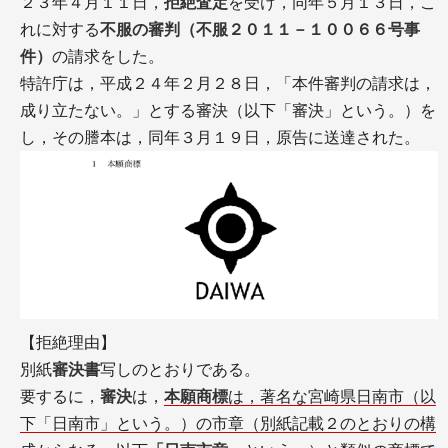
２３年４月１１日，
拒絶査定
を受け，同年５月１３日，こ
れに対する
不服の審判（不服２０１１－１００６６号事
件）
の請求をした。
特許庁は，平成２４年２月２８日，「本件審判の請求は，
成り立たない。」とする審決（以下「審決」という。）を
し，その謄本は，同年３月１９日，原告に送達された。
【拒絶理由】
別紙
審決書
写しのとおりである。
要するに，
審決
は，
本願商標
は，著名な宮崎県日南市（以
下「日南市」という。）の市章（別紙記載２のとおりの構