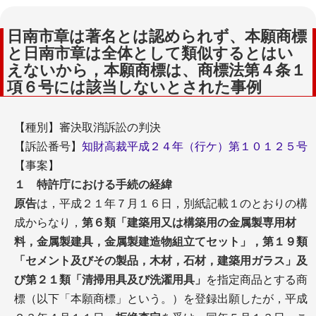
日南市章は著名とは認められず、本願商標
と日南市章は全体として類似するとはい
えないから，本願商標は、商標法第４条１
項６号には該当しないとされた事例
【種別】審決取消訴訟の判決
【訴訟番号】
知財高裁平成２４年（行ケ）第１０１２５号
【事案】
１ 特許庁における手続の経緯
原告
は，平成２１年７月１６日，別紙記載１のとおりの構
成からなり，
第６類「建築用又は構築用の金属製専用材
料，金属製建具，金属製建造物組立てセット」，第１９類
「セメント及びその製品，木材，石材，建築用ガラス」及
び第２１類「清掃用具及び洗濯用具」
を指定商品とする商
標（以下「本願商標」という。）を登録出願したが，平成