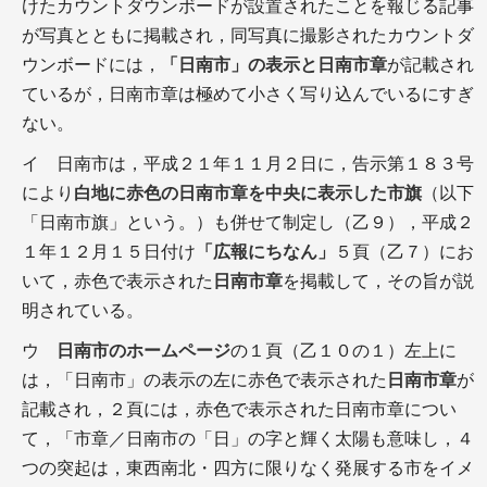
けたカウントダウンボードが設置されたことを報じる記事
が写真とともに掲載され，同写真に撮影されたカウントダ
ウンボードには，
「日南市」の表示と日南市章
が記載され
ているが，日南市章は極めて小さく写り込んでいるにすぎ
ない。
イ 日南市は，平成２１年１１月２日に，告示第１８３号
により
白地に赤色の日南市章を中央に表示した市旗
（以下
「日南市旗」という。）も併せて制定し（乙９），平成２
１年１２月１５日付け
「広報にちなん」
５頁（乙７）にお
いて，赤色で表示された
日南市章
を掲載して，その旨が説
明されている。
ウ
日南市のホームページ
の１頁（乙１０の１）左上に
は，「日南市」の表示の左に赤色で表示された
日南市章
が
記載され，２頁には，赤色で表示された日南市章につい
て，「市章／日南市の「日」の字と輝く太陽も意味し，４
つの突起は，東西南北・四方に限りなく発展する市をイメ