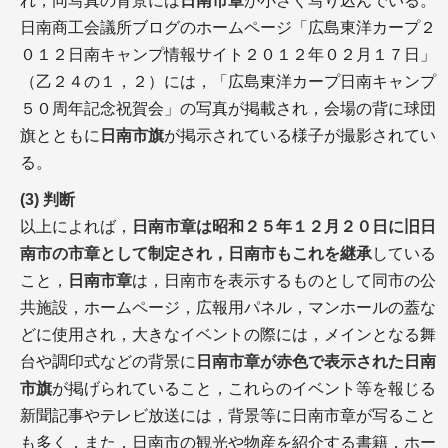
れ，同写真の背景には
日南市章
が小さく写り込んでいる。
日南商工会議所ブログのホームページ「広島東洋カープ２
０１２日南キャンプ情報サイト２０１２年０２月１７日」
（乙２４の１，２）には，「広島東洋カープ日南キャンプ
５０周年記念祝賀会」の写真が掲載され，会場の背に球団
旗とともに
日南市旗
が掲示されている様子が撮影されてい
る。
(3) 判断
以上によれば，
日南市章は昭和２５年１２月２０日に旧日
南市の市章として制定され，日南市もこれを継承
している
こと，
日南市章
は，日南市を表示するものとして同市の公
共施設，ホームページ，広報用パネル，マンホールの蓋な
どに使用され，大きなイベントの際には，メインとなる舞
台や調印式などの背景に
日南市章が赤色で表示された日南
市旗
が掲げられていること，これらのイベント等を報じる
新聞記事やテレビ放送には，背景等に日南市章が写ること
も多く，また，日南市の観光や物産を紹介する書籍，ホー