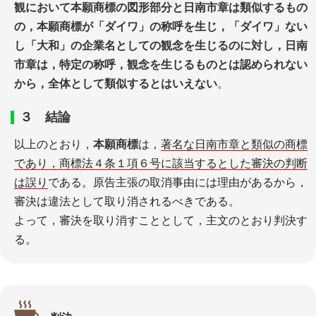
観において本願商標の図形部分と日南市章は類似するもの
の，本願商標が「ダイワ」の称呼を生じ，「ダイワ」ない
し「大和」の企業名としての観念を生じるのに対し，日南
市章は，特定の称呼，観念を生じるものとは認められない
から，全体として類似するとはいえない
。
３ 結論
以上のとおり，
本願商標
は，
著名な日南市章と類似の商標
であり，商標法４条１項６号に該当するとした審決の判断
は誤り
である。原告主張の取消事由には理由があるから，
審決は違法として取り消されるべきである。
よって，審決を取り消すこととして，主文のとおり判決す
る。