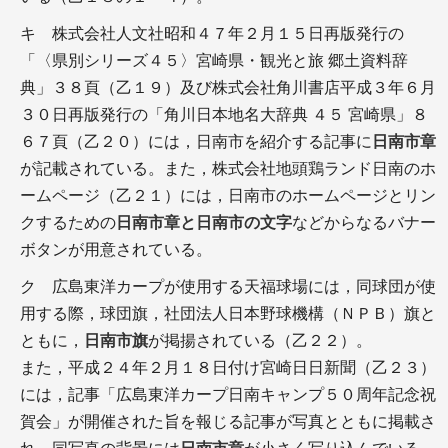
キ 株式会社人文社昭和４７年２月１５日再版発行の
「〈県別シリーズ４５〉宮崎県・観光と旅 郷土資料辞
典」３８頁（乙１９）及び株式会社角川書店平成３年６月
３０日再版発行の「角川日本地名大辞典 ４５ 宮崎県」８
６７頁（乙２０）には，日南市を紹介する記事に
日南市章
が記載されている。また，株式会社地頭鶏ランド日南のホ
ームページ（乙２１）には，日南市のホームページとリン
クするための
日南市章と日南市の文字
などからなるバナー
ボタンが用意されている。
ク 広島東洋カープが使用する天福球場には，同球団が使
用する際，球団旗，社団法人日本野球機構（ＮＰＢ）旗と
ともに，
日南市旗
が掲揚されている（乙２２）。
また，平成２４年２月１８日付け宮崎日日新聞（乙２３）
には，記事「広島東洋カープ日南キャンプ５０周年記念祝
賀会」が開催された旨を報じる記事が写真とともに掲載さ