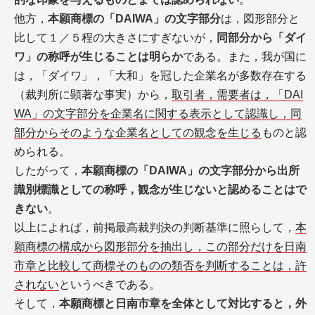
他方，
本願商標の「DAIWA」の文字部分
は，図形部分と
比して１／５程の大きさにすぎないが，
同部分から「ダイ
ワ」の称呼が生じることは明らか
である。また，我が国に
は，「ダイワ」，「大和」を冠した企業名が多数存在する
（裁判所に顕著な事実）から，
取引者，需要者は，「DAI
WA」の文字部分を企業名に関する表示として認識し，同
部分からそのような企業名としての観念を生じる
ものと認
められる。
したがって，
本願商標の「DAIWA」の文字部分から出所
識別標識としての称呼，観念が生じないと認めることはで
きない
。
以上によれば，前掲最高裁判決の判断基準に照らして，
本
願商標の構成から図形部分を抽出し，この部分だけを日南
市章と比較して商標そのものの類否を判断することは，許
されない
というべきである。
そして，
本願商標と日南市章を全体として対比すると，外