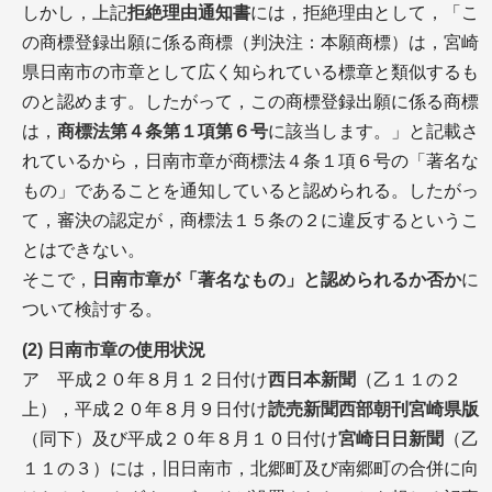
しかし，上記
拒絶理由通知書
には，拒絶理由として，「こ
の商標登録出願に係る商標（判決注：本願商標）は，宮崎
県日南市の市章として広く知られている標章と類似するも
のと認めます。したがって，この商標登録出願に係る商標
は，
商標法第４条第１項第６号
に該当します。」と記載さ
れているから，日南市章が商標法４条１項６号の「著名な
もの」であることを通知していると認められる。したがっ
て，審決の認定が，商標法１５条の２に違反するというこ
とはできない。
そこで，
日南市章が「著名なもの」と認められるか否か
に
ついて検討する。
(2) 日南市章の使用状況
ア 平成２０年８月１２日付け
西日本新聞
（乙１１の２
上），平成２０年８月９日付け
読売新聞西部朝刊宮崎県版
（同下）及び平成２０年８月１０日付け
宮崎日日新聞
（乙
１１の３）には，旧日南市，北郷町及び南郷町の合併に向