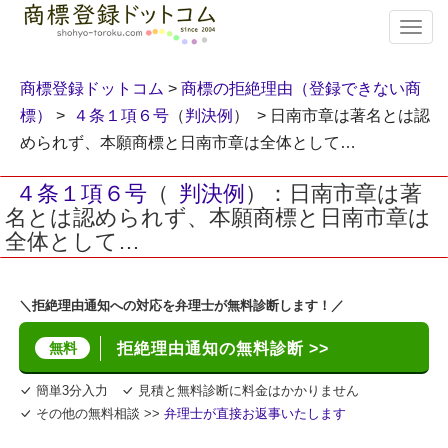
T
o
g
g
商標登録ドットコム
>
商標の拒絶理由（登録できない商
l
標）
>
４条１項６号
（
判決例
） > 日南市章は著名とは認
e
められず、本願商標と日南市章は全体として…
n
a
v
４条１項６号
（
判決例
）：日南市章は著
i
名とは認められず、本願商標と日南市章は
g
全体として…
a
t
i
＼拒絶理由通知への対応を弁理士が無料診断します！／
o
n
無料
拒絶理由通知の無料診断 >>
簡単3分入力
見積と無料診断に料金はかかりません
その他の無料相談 >>
弁理士が直接お返事いたします