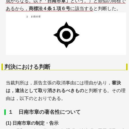
成からなる。以下
「日南市章」
という。）と類似の商標で
あるから，
商標法４条１項６号
に該当する
と判断した。
判決における判断
当裁判所は，原告主張の取消事由には理由があり，
審決
は，違法として取り消されるべきもの
と判断する。その理
由は，以下のとおりである。
１ 日南市章の著名性について
(1) 日南市章の制定・告示