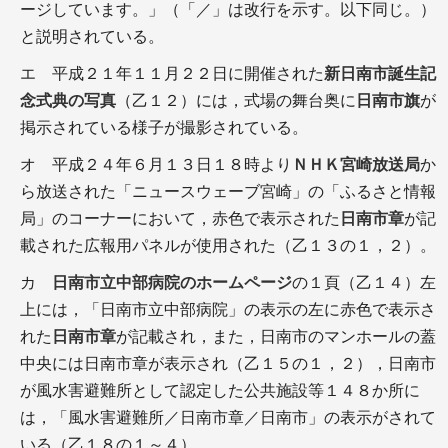
ージしています。」（「／」は改行を示す。以下同じ。）
と説明されている。
エ 平成２１年１１月２２日に開催された
新日南市誕生記
念式典の写真
（乙１２）には，式場の舞台奥に
日南市旗
が
掲示されている様子が撮影されている。
オ 平成２４年６月１３日１８時より
ＮＨＫ宮崎放送局
か
ら放送された「ニュースウェーブ宮崎」の「ふるさと情報
局」のコーナーにおいて，赤色で表示された
日南市章
が記
載された広報用パネルが使用された（乙１３の１，２）。
カ
日南市立中部病院のホームページ
の１頁（乙１４）左
上には，「日南市立中部病院」の表示の左に赤色で表示さ
れた
日南市章
が記載され，また，日南市のマンホールの蓋
中央には日南市章が表示され（乙１５の１，２），日南市
が風水害避難所として認定した公共施設等１４８か所に
は，「風水害避難所／日南市章／日南市」の表示がされて
いる（乙１８の１～４）。