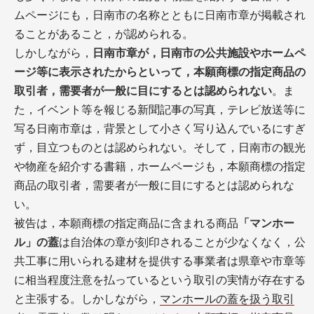
ムページにも，日南市の名称とともに日南市章が掲載され
ることがあること，が認められる。
しかしながら，
日南市章が，日南市の公共施設やホームペ
ージ等に表示されたからといって，本願商標の指定商品の
取引者，需要者が一般に目にするとは認められない
。ま
た，イベント等を報じる新聞記事の写真，テレビ放送等に
写る日南市章は，背景として小さく写り込んでいるにすぎ
ず，目立つものとは認められない。そして，日南市の観光
や物産を紹介する書籍，ホームページも，本願商標の指定
商品の取引者，需要者が一般に目にするとは認められな
い。
被告は，本願商標の指定商品に含まれる商品
「マンホー
ル」の蓋
は自治体の章が刻印されることが少なくなく，公
共工事に用いられる建材を提供する事業者は県章や市章等
に相当程度注意を払っているという取引の実情が存在する
と主張する。しかしながら，
マンホールの蓋を扱う取引