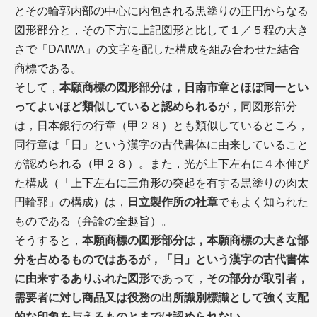
とその輪郭内部の中心に内包される黒塗りの正円からなる
図形部分と，その下方に上記図形と比して１／５程の大き
さで「DAIWA」の文字を配した構成を組み合わせた結合
商標である。
そして，
本願商標の図形部分は，日南市章とほぼ同一とい
ってよいほど類似していると認められる
が，
同図形部分
は，日本銀行の行章（甲２８）とも類似しているところ，
同行章は「日」という漢字の古代書体に由来
していること
が認められる（甲２８）。また，光が上下左右に４本伸び
た構成（「上下左右に三角形の突起を有する黒塗りの肉太
円輪郭」の構成）は，
日立製作所の社章
でもよく知られた
ものである（弁論の全趣旨）。
そうすると，
本願商標の図形部分は，本願商標の大きな部
分を占めるものではあるが，「日」という漢字の古代書体
に由来するありふれた図形
であって，
その部分が取引者，
需要者に対し商品又は役務の出所識別標識として強く支配
的な印象を与えるものとまでは認められない
。