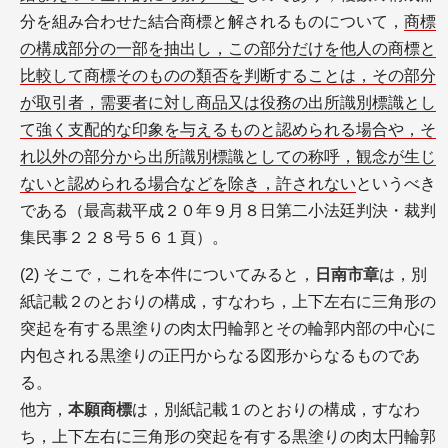
分を組み合わせた結合商標と解されるものについて，
商標
の構成部分の一部を抽出し，この部分だけを他人の商標と
比較して商標そのものの類否を判断することは，その部分
が取引者，需要者に対し商品又は役務の出所識別標識とし
て強く支配的な印象を与えるものと認められる場合や，そ
れ以外の部分から出所識別標識としての称呼，観念が生じ
ないと認められる場合などを除き，許されない
というべき
である（最高裁平成２０年９月８日第二小法廷判決・裁判
集民事２２８号５６１頁）。
(2) そこで，これを本件についてみると，
日南市章
は，別
紙記載２のとおりの構成，すなわち，上下左右に三角形の
突起を有する黒塗りの肉太円輪郭とその輪郭内部の中心に
内包される黒塗りの正円からなる図形からなるものであ
る。
他方，
本願商標
は，別紙記載１のとおりの構成，すなわ
ち，上下左右に三角形の突起を有する黒塗りの肉太円輪郭