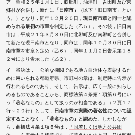
ア 昭和２５年１月１日，飫肥町，油津町，吾田町及び東
郷村が合併し，新たに
「日南市」
（以下「旧日南市」とい
う。）となり，同年１２月２０日，
現日南市章と同一と認
められる最初の市章
を制定した（乙５）。その後，旧日南
市は，平成２１年３月３０日に北郷町及び南郷町と合併し
て新たな現日南市となり，同市は，同年１０月３０日に
日
南市章
を市章と定め（乙６），同年１１月２日告示第１８
２号により告示した（乙２）。
イ 審決は，「公的な機関である地方自治体を表彰するた
めに用いられる都道府県、市町村の章は、制定時に告示が
行われるものであり、そして、告示は、広く一般に知らし
めるものであることから、商標法第４条第１項第６号にい
う「著名なもの」として扱うのが相当である」（２頁１７
行～２０行）として，
日南市章の実際の著名性について認
定することなく，「著名なもの」と認めた
。しかしなが
ら，
商標法４条１項６号
は，
「国若しくは地方公共団