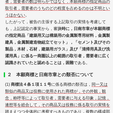
者，需要者の数は明らかではなく，本願商標の指定商品の
取引者，需要者のうちのどの程度を占めるのかは不明とい
うほかない
。
したがって，被告の主張する上記取引の実情を考慮して
も，上記認定の事実から，審
決時に，日南市章が本願商標
の指定商品「建築用又は構築用の金属製専用材料，金属製
建具，金属製建造物組立てセット」，「セメント及びその
製品，木材，石材，建築用ガラス」及び「清掃用具及び洗
濯用具」に係る一商圏以上の範囲の取引者，需要者に広く
認識されていたと認めることは，困難
である。
２ 本願商標と日南市章との類否について
(1)
商標法４条１項１１号
に係る商標の類否は，
同一又は
類似の商品又は役務に使用された商標が，その外観，観
念，称呼等によって取引者，需要者に与える印象，記憶，
連想等を総合して，その商品又は役務に係る取引の実情を
踏まえつつ全体的に考察すべき
ものであり，複数の構成部