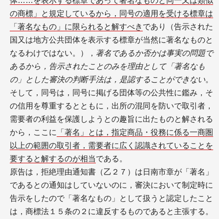
体……を表示する標章であって著名なものと同一又は類似
の商標」と規定しているから，同号の適用を受ける標章は
「著名なもの」に限られると解すべき
であり（告示された
国又は地方公共団体を表示する標章が当然に著名なものと
なるわけではない。），
著名であるか否かは事実の問題で
あるから，告示されたことのみを理由として「著名なも
の」とした審決の判断手法は，是認することができない
。
そして，同号は，同号に掲げる団体等の公共性に鑑み，そ
の信用を尊重するとともに，出所の混同を防いで取引者，
需要者の利益を保護しようとの趣旨に出たものと解される
から，ここに
「著名」とは，指定商品・役務に係る一商圏
以上の範囲の取引者，需要者に広く認識されていることを
要すると解するのが相当
である。
原告は，拒絶理由通知書（乙２７）は日南市章が「著名」
であるとの通知はしていないのに，審決において制定時に
告示をしたので「著名なもの」として扱うと認定したこと
は，商標法１５条の２に違反するものであると主張する。