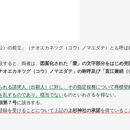
公）の前立」（ナオエカネツグ（コウ）ノマエダテ）とも呼ば
較すると、両者は、
図案化された「愛」の文字部分をはじめ兜
ナオエカネツグ（コウ）ノマエダテ」の称呼及び「直江兼続（
られる請求人（出願人）に対し、その指定役務について商標登
を乱すものであり、穏当でない
ものといわざるを得ない。
項第７号
に該当する。
登録を受けることについて上記の
上杉神社の承諾
を得ているこ