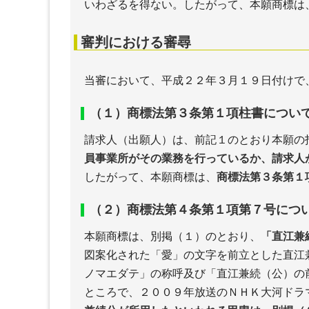
いわざるを得ない。したがって、本願商標は
審判における審尋
当審において、平成２２年３月１９日付けで
（１）商標法第３条第１項柱書につい
請求人（出願人）は、前記１のとおり本願の
員事業所がその業務を行っているか、請求人
したがって、本願商標は、
商標法第３条第１
（２）商標法第４条第１項第７号につ
本願商標は、別掲（１）のとおり、
「直江兼
図案化された「愛」の文字を前立とした直江
ノマエダテ」の称呼及び「直江兼続（公）の
ところで、２００９年放送のＮＨＫ大河ドラ