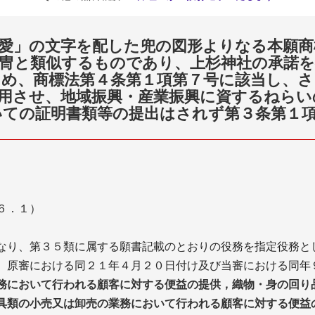
愛」の文字を配した兜の図形よりなる本願商
冑と類似するものであり、上杉神社の承諾を
め、商標法第４条第１項第７号に該当し、さ
用させ、地域振興・産業振興に資するねらい
いての証明書類等の提出はされず第３条第１
６．１）
なり、第３５類に属する願書記載のとおりの役務を指定役務と
、原審における同２１年４月２０日付け及び当審における同年
務において行われる顧客に対する便益の提供，織物・身の回り
具類の小売又は卸売の業務において行われる顧客に対する便益