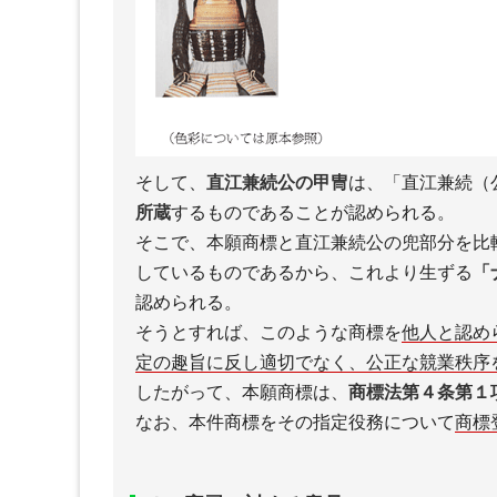
そして、
直江兼続公の甲冑
は、「直江兼続（
所蔵
するものであることが認められる。
そこで、本願商標と直江兼続公の兜部分を比
しているものであるから、これより生ずる
「
認められる。
そうとすれば、このような商標を
他人と認め
定の趣旨に反し適切でなく、公正な競業秩序
したがって、本願商標は、
商標法第４条第１
なお、本件商標をその指定役務について
商標