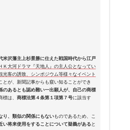
代米沢藩主上杉景勝に仕えた戦国時代から江戸
ＨＫ大河ドラマ『天地人』の主人公となってい
観光客の誘致、シンポジウム等様々なイベント
ことが、新聞記事からも窺い知ることができ
係のあるとも認め難い一出願人が、自己の商標
商標は、
商標法第４条第１項第７号
に該当す
なり、類似の関係にもない
ものであるため、こ
近い将来使用をすることについて疑義がある
と