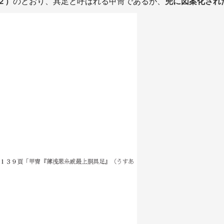
２）
のとおり、具足と呼ばれる甲冑であるが、
兜に図案化され