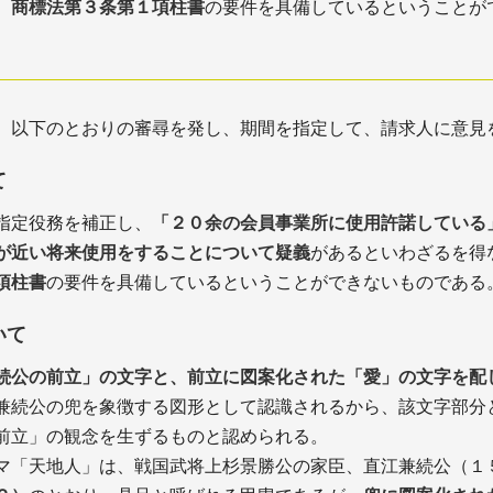
、
商標法第３条第１項柱書
の要件を具備しているということが
、以下のとおりの審尋を発し、期間を指定して、請求人に意見
て
指定役務を補正し、
「２０余の会員事業所に使用許諾している
が近い将来使用をすることについて疑義
があるといわざるを得
項柱書
の要件を具備しているということができないものである
いて
続公の前立」の文字と、前立に図案化された「愛」の文字を配
兼続公の兜を象徴する図形として認識されるから、該文字部分
前立」の観念を生ずるものと認められる。
マ「天地人」は、戦国武将上杉景勝公の家臣、直江兼続公（１