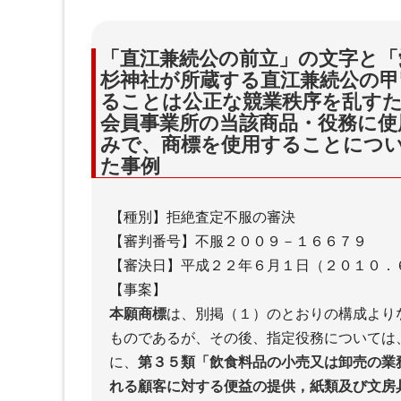
「直江兼続公の前立」の文字と「
杉神社が所蔵する直江兼続公の甲
ることは公正な競業秩序を乱すた
会員事業所の当該商品・役務に使
みで、商標を使用することにつ
た事例
【種別】拒絶査定不服の審決
【審判番号】不服２００９－１６６７９
【審決日】平成２２年６月１日（２０１０．
【事案】
本願商標
は、別掲（１）のとおりの構成より
ものであるが、その後、指定役務については
に、
第３５類「飲食料品の小売又は卸売の業
れる顧客に対する便益の提供，紙類及び文房