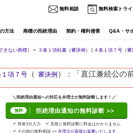
無料相談
無料検索トライ
の方法
商標の拒絶理由
契約・権利侵害
Q&A・サ
できない商標）
>
３条１項柱書
（
審決例
） |
４条１項７号
（
審
（
）：「直江兼続公の
条１項７号
審決例
＼拒絶理由通知への対応を弁理士が無料診断します！／
拒絶理由通知の無料診断 >>
無料
簡単3分入力
見積と無料診断に料金はかかりません
その他の無料相談 >>
弁理士が直接お返事いたします