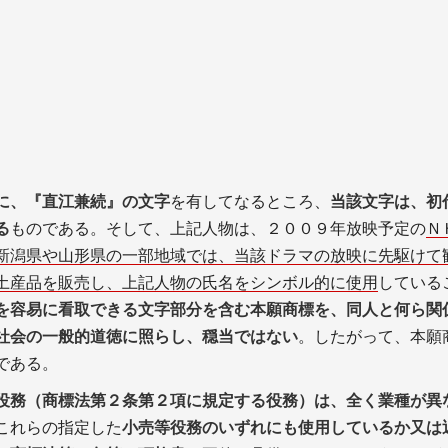
に、『直江兼続』の文字
を有してなるところ、
当該文字は、初
る
ものである。そして、上記人物は、２００９年放映予定の
Ｎ
新潟県や山形県の一部地域では、当該ドラマの放映に先駆けて
土産品を販売し、上記人物の氏名をシンボル的に使用
している
を容易に看取できる文字部分を含む本願商標を、同人と何ら関
社会の一般的道徳に照らし、穏当ではない
。したがって、本願
である。
役務（商標法第２条第２項に規定する役務）は、全く業種が異
これらの指定した
小売等役務のいずれにも使用しているか又は