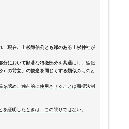
れ、
現在、上杉謙信公とも縁のある上杉神社が
部分において顕著な特徴部分を共通
にし、酷似
公）の前立」の観念を同じくする類似
のものと
録を認め、独占的に使用させることは商標法制
とを証明したときは、この限りではない
。