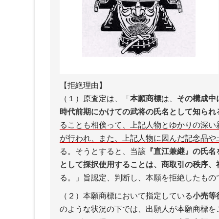
【拒絶理由】
（１）原査定は、「
本願商標
は、
その構成中
時代前期にかけての武将の氏名として知られ
ることも相俟って、上記人物とゆかりの深い
が行われ、また、上記人物に因んだ記念品や
る。そうとすると、当該
『直江兼継』の氏名
として採択使用することは、商取引の秩序、
る。」旨認定、判断し、本願を拒絶したもの
（２）本願商標において指定している
小売等
のような状況の下では、出願人が本願商標を