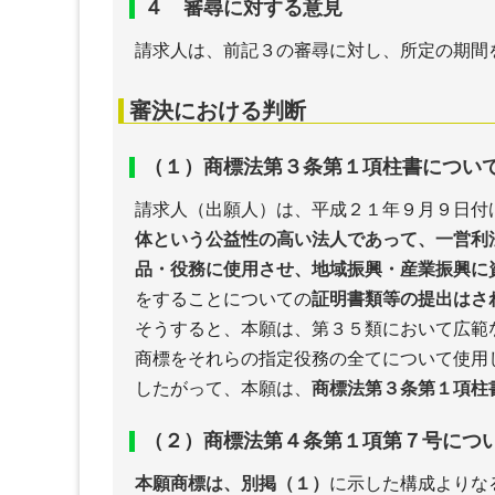
４ 審尋に対する意見
請求人は、前記３の審尋に対し、所定の期間
審決における判断
（１）商標法第３条第１項柱書につい
請求人（出願人）は、平成２１年９月９日付
体という公益性の高い法人であって、一営利
品・役務に使用させ、地域振興・産業振興に
をすることについての
証明書類等の提出はさ
そうすると、本願は、第３５類において広範
商標をそれらの指定役務の全てについて使用
したがって、本願は、
商標法第３条第１項柱
（２）商標法第４条第１項第７号につ
本願商標は、別掲（１）
に示した構成よりな