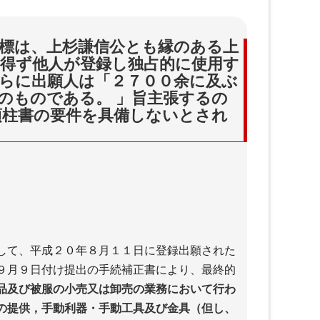
標は、上杉謙信公とも縁のある上
得ず他人が登録し独占的に使用す
らに出願人は「２７００余に及ぶ
のものである。 」旨主張するの
項柱書の要件を具備しないとされ
して、平成２０年８月１１日に登録出願された
９月９日付け提出の手続補正書により、最終的
品及び被服の小売又は卸売の業務において行わ
の提供，手動利器・手動工具及び金具（但し、