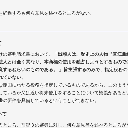
を経過するも何ら意見を述べるところがない。
て
けの審判請求書において、
「出願人は、歴史上の人物『直江兼
法人とは全く異なり、本商標の使用を独占しようとするもので
資するねらいのものである。 」旨主張するのみ
で、指定役務の
れていない
。
な範囲にわたる役務を指定しているものであるから、このよう
しているか又は近い将来使用をすることについて疑義があると
書
の要件を具備しているということができない。
いて
るところ、前記３の審尋に対し、何ら意見等を述べるところが