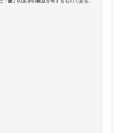
た「愛」の文字の前立
を有するものである。