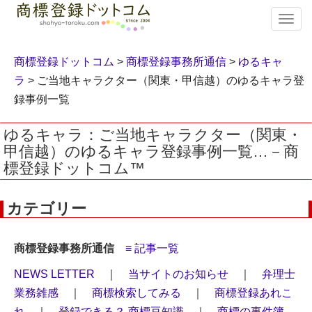
T
o
g
g
商標登録ドットコム
>
商標登録事務所通信
>
ゆるキャ
l
ラ
> ご当地キャラクター（関東・甲信越）のゆるキャラ登
e
録事例一覧
n
a
v
ゆるキャラ：ご当地キャラクター（関東・
i
甲信越）のゆるキャラ登録事例一覧…－商
g
標登録ドットコム™
a
t
i
カテゴリー
o
n
商標登録事務所通信
≡ 記事一覧
NEWS LETTER
｜
当サイトのお知らせ
｜
弁理士
業務雑感
｜
商標検索してみる
｜
商標登録あれこ
れ
｜
登録できる？ 商標豆知識
｜
商標の事件簿