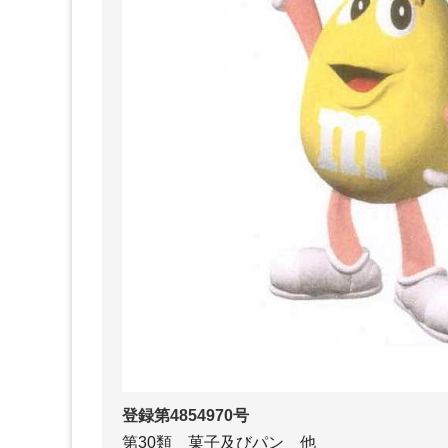
登録第4854970号
第30類 菓子及びパン 他