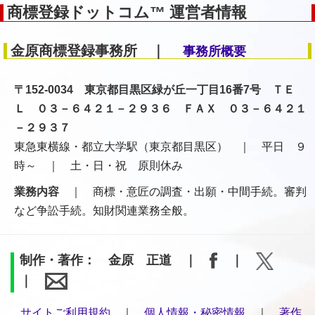
商標登録ドットコム™ 運営者情報
金原商標登録事務所 ｜
事務所概要
〒152-0034 東京都目黒区緑が丘一丁目16番7号 ＴＥ
Ｌ ０３－６４２１－２９３６ ＦＡＸ ０３－６４２１
－２９３７
東急東横線・都立大学駅（東京都目黒区） ｜ 平日 ９
時～ ｜ 土・日・祝 原則休み
業務内容
｜ 商標・意匠の調査・出願・中間手続。審判
など争訟手続。知財関連業務全般。
制作・著作： 金原 正道 ｜
｜
｜
サイトご利用規約
｜
個人情報・秘密情報
｜
著作