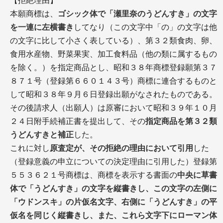
【拒絶理由】
本願商標は、
ゴシック体で「瀬里奈のうどんすき」の文字
を一連に左横書き
してなり（この文字中「の」の文字は他
の文字に比して小さく表している）、第３２類食肉、卵、
食用水産物、野菜果実、加工食料品（他の類に属するもの
を除く。）を指定商品とし、昭和３８年商標登録願第３７
８７１号（登録第６６０１４３号）商標に連合するものと
して昭和３８年９月６日登録出願がなされたものである。
その後請求人（出願人）は原審において昭和３９年１０月
２４日附手続補正書を提出して、その
指定商品を第３２類
うどんすきと補正
した。
これに対し
原査定が、その拒絶の理由において引用
した
（登録意義の申立についての決定理由に引用した）登録第
５５３６２１号商標は、商標を表示する書面の
中央に草書
体で「うどんすき」の文字を縦書きし、この文字の左側に
「ウドンスキ」の片仮名文字、右側に「うどんすき」の平
仮名を同じく縦書きし、また、これら文字下にローマン体