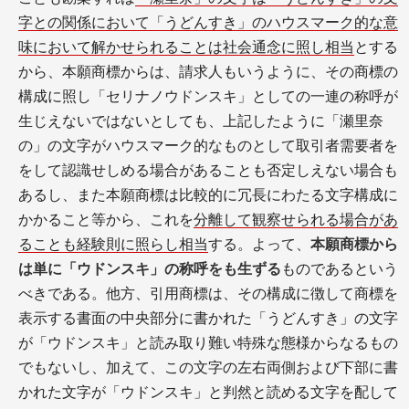
字との関係において「うどんすき」のハウスマーク的な意
味において解かせられることは社会通念に照し相当
とする
から、本願商標からは、請求人もいうように、その商標の
構成に照し「セリナノウドンスキ」としての一連の称呼が
生じえないではないとしても、上記したように「瀬里奈
の」の文字がハウスマーク的なものとして取引者需要者を
をして認識せしめる場合があることも否定しえない場合も
あるし、また本願商標は比較的に冗長にわたる文字構成に
かかること等から、これを
分離して観察せられる場合があ
ることも経験則に照らし相当
する。よって、
本願商標から
は単に「ウドンスキ」の称呼をも生ずる
ものであるという
べきである。他方、引用商標は、その構成に徴して商標を
表示する書面の中央部分に書かれた「うどんすき」の文字
が「ウドンスキ」と読み取り難い特殊な態様からなるもの
でもないし、加えて、この文字の左右両側および下部に書
かれた文字が「ウドンスキ」と判然と読める文字を配して