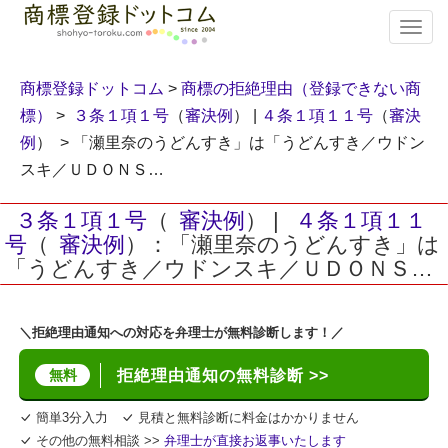
T
o
g
g
商標登録ドットコム
>
商標の拒絶理由（登録できない商
l
標）
>
３条１項１号
（
審決例
） |
４条１項１１号
（
審決
e
例
） > 「瀬里奈のうどんすき」は「うどんすき／ウドン
n
a
スキ／ＵＤＯＮＳ…
v
i
３条１項１号
（
審決例
） |
４条１項１１
g
号
（
審決例
）：「瀬里奈のうどんすき」は
a
「うどんすき／ウドンスキ／ＵＤＯＮＳ…
t
i
o
n
＼拒絶理由通知への対応を弁理士が無料診断します！／
無料
拒絶理由通知の無料診断 >>
簡単3分入力
見積と無料診断に料金はかかりません
その他の無料相談 >>
弁理士が直接お返事いたします