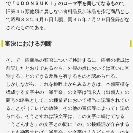
で「ＵＤＯＮＳＵＫＩ」のローマ字を書してなるもの
で、
旧第４５類他類に属しない食料品及加味品を指定商品とし
て昭和３３年９月５日出願、同３５年７月２９日登録がな
されたものである。
審決における判断
そこで、両商品の類否について検討するに、両者の構成は
前記したとおりであるから、外観の点においては互いに区
別することのできる差異を有するものと認められる。
しかしながら、これを
称呼上からみるときは、本願商標を
構成する文字中の「瀬里奈」の文字は請求人（出願人）の
商号の略称としてこの種業界において相当に認識されてい
る
ことが（テレビの放映、その他の宣伝等によって）認め
られる。そうとすれば該文字は、この文字に続けてなる
「うどんすき」の文字との間に「の」の接続詞が介在する
ことも勘案すれば
「瀬里奈」の文字は「うどんすき」の文