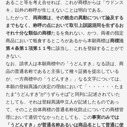
あること等を考え合せれば、これが商標からは「ウドンス
キ」以外の称呼が生じえないことは明白である。
したがって、
両商標は、その観念の異動について論及する
までもなく、称呼の点において取引上誤認混同を生ずるお
それ十分な類似の商標
たるを免れない。かつ、両者の指定
商品において牴食するところがあるから本願商標は
商標法
第４条第１項第１１号
に該当し、これを登録することがで
きない。
なお、請求人は本願商標中の「うどんすき」なる語は、商
品の普通名称であると主張して種々証拠を提出している
が、一方商標中の「うどんすき」」なる文字については、
本願の登録異議の決定の理由において「・・・・・・たま
たま“うどんすき”が“うずらそば”と同列に記述されていた
としても、それは登録異議申立人が記述したものであっ
て、そのこと自体商標の普通名称化防止についての商標管
理において適切でなかったとしても、この
事実のみでは
「うどんすき」が普通名称あるいは商品名として普通に使