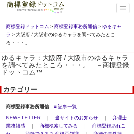
T
o
g
g
商標登録ドットコム
>
商標登録事務所通信
>
ゆるキャ
l
ラ
> 大阪府 / 大阪市のゆるキャラを調べてみたとこ
e
ろ・・・。
n
a
v
ゆるキャラ：大阪府 / 大阪市のゆるキャラ
i
を調べてみたところ・・・。…－商標登録
g
ドットコム™
a
t
i
カテゴリー
o
n
商標登録事務所通信
≡ 記事一覧
NEWS LETTER
｜
当サイトのお知らせ
｜
弁理士
業務雑感
｜
商標検索してみる
｜
商標登録あれこ
れ
｜
登録できる？ 商標豆知識
｜
商標の事件簿