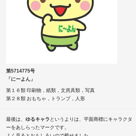
第5714775号
「にーよん」
第１６類 印刷物，紙類，文房具類，写真
第２８類 おもちゃ，トランプ，人形
最後は、
ゆるキャラ
というよりは、平面商標にキャラクタ
ーをあしらったマークです。
よく見るとおもしろいので載せました。