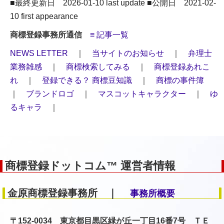
■最終更新日 2026-01-10 last update ■公開日 2021-02-
10 first appearance
商標登録事務所通信
≡ 記事一覧
NEWS LETTER
｜
当サイトのお知らせ
｜
弁理士
業務雑感
｜
商標検索してみる
｜
商標登録あれこ
れ
｜
登録できる？ 商標豆知識
｜
商標の事件簿
｜
ブランドロゴ
｜
マスコットキャラクター
｜
ゆ
るキャラ
｜
商標登録ドットコム™ 運営者情報
金原商標登録事務所 ｜
事務所概要
〒152-0034 東京都目黒区緑が丘一丁目16番7号 ＴＥ