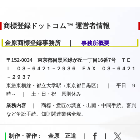
商標登録ドットコム™ 運営者情報
金原商標登録事務所 ｜
事務所概要
〒152-0034 東京都目黒区緑が丘一丁目16番7号 ＴＥ
Ｌ ０３－６４２１－２９３６ ＦＡＸ ０３－６４２１
－２９３７
東急東横線・都立大学駅（東京都目黒区） ｜ 平日 ９
時～ ｜ 土・日・祝 原則休み
業務内容
｜ 商標・意匠の調査・出願・中間手続。審判
など争訟手続。知財関連業務全般。
制作・著作： 金原 正道 ｜
｜