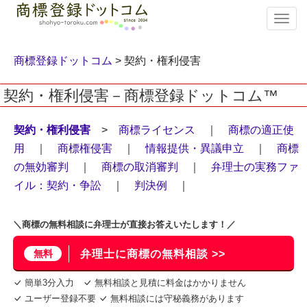
T
o
g
g
商標登録ドットコム
> 契約・権利侵害
l
e
契約・権利侵害－商標登録ドットコム™
n
a
v
契約・権利侵害
>
商標ライセンス
｜
商標の適正使
i
用
｜
商標権侵害
｜
情報提供・異議申立
｜
商標
g
の無効審判
｜
商標の取消審判
｜
弁理士の実務ファ
a
t
イル：契約・争訟
｜
判決例
｜
i
o
n
＼商標の無料相談に弁理士が直接お答えいたします！／
無料
弁理士に商標の無料相談 >>
簡単3分入力
無料相談と見積に料金はかかりません
ユーザー登録不要
無料相談には守秘義務があります