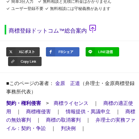
簡単3分入力
無料相談と見積に料金はかかりません
ユーザー登録不要
無料相談には守秘義務があります
商標登録ドットコム™総合案内
■このページの著者：
金原 正道
（弁理士・金原商標登録
事務所代表）
契約・権利侵害
>
商標ライセンス
｜
商標の適正使
用
｜
商標権侵害
｜
情報提供・異議申立
｜
商標
の無効審判
｜
商標の取消審判
｜
弁理士の実務ファ
イル：契約・争訟
｜
判決例
｜