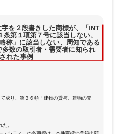
字を２段書きした商標が、「INT
第４条第１項第７号に該当しない、
略称」に該当しない、周知である
で多数の取引者・需要者に知られ
された事例
して成り、第３６類「建物の貸与、建物の売
れた。
インター・シティ」の各商標は、本件商標の登録出願