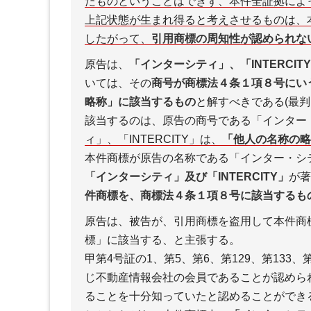
たものということはできず、本件全証拠によ
上記状態が生まれ得ると考えさせるものは、
したがって、
引用商標の周知性が認められな
原告は、
「インターシティ」、「INTERCI
いては、その
商号が商標法４条１項８号にい
略称」
に該当するもの
と解すべきである(最判昭
該当するのは、原告の商号である「インター
ィ」、「INTERCITY」は、
「他人の名称の略
本件商標が原告の名称である「インター・シ
「インターシティ」及び「INTERCITY」
が著
件商標を、商標法４条１項８号に該当するも
原告は、被告が、引用商標を盗用して本件商
標」に該当する、と主張する。
甲第4号証の1、第5、第6、第129、第13
じ不動産情報会社の会員であることが認めら
ることを十分知っていたと認めることができ