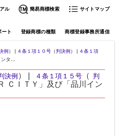
アル
簡易商標検索
サイトマップ
ポート
登録商標の種類
商標登録事務所通信
決例
） |
４条１項１０号
（
判決例
） |
４条１項
インタ…
） |
（
判決例
４条１項１５号
判
Ｒ ＣＩＴＹ」及び「品川イン