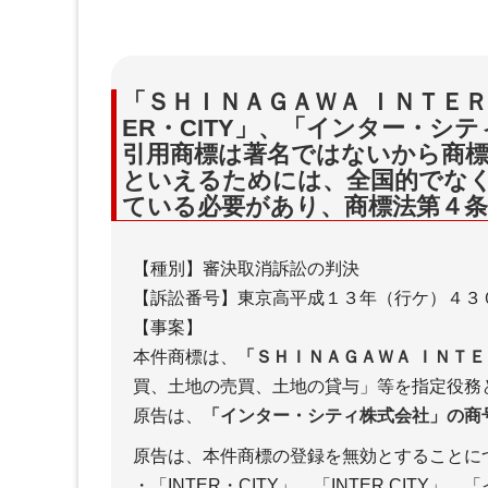
「ＳＨＩＮＡＧＡＷＡ ＩＮＴＥ
ER・CITY」、「インター・
引用商標は著名ではないから商標
といえるためには、全国的でな
ている必要があり、商標法第４条
【種別】審決取消訴訟の判決
【訴訟番号】東京高平成１３年（行ケ）４３
【事案】
本件商標は、
「ＳＨＩＮＡＧＡＷＡ ＩＮＴ
買、土地の売買、土地の貸与」等を指定役務
原告は、
「インター・シティ株式会社」の商
原告は、本件商標の登録を無効とすることに
・「INTER・CITY」、「INTER C