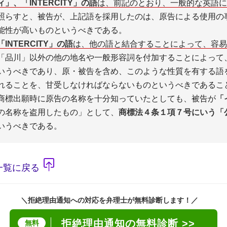
」、「INTERCITY」の語
は、前記のとおり、一般的な英語に
照らすと、被告が、上記語を採用したのは、原告による使用の
能性が高いものというべきである。
NTERCITY」の語
は、他の語と結合することによって、容易
「品川」以外の他の地名や一般形容詞を付加することによって
いうべきであり、原・被告を含め、このような性質を有する語
れることを、甘受しなければならないものというべきであるこ
商標出願時に原告の名称を十分知っていたとしても、被告が
「
の名称を盗用したもの」として、
商標法４条１項７号にいう「
いうべきである。
一覧に戻る
＼拒絶理由通知への対応を弁理士が無料診断します！／
拒絶理由通知の無料診断 >>
無料