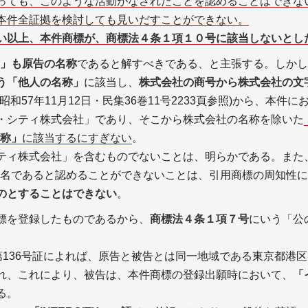
っても、このような活動がなされたことを認めることはできな
本件全証拠を検討しても見いだすことができない。
い以上、本件商標が、
商標法４条１項１０号に該当しない
とし
TY」も原告の名称
であると解すべきである、と主張する。しかし
う「他人の名称」
に該当し、
株式会社の商号から株式会社の文
和57年11月12日・民集36巻11号2233頁参照)から、本件に
・シティ株式会社」であり、そこから株式会社の名称を除いた
称」
に該当するにすぎない
。
ティ株式会社」を含むものでないことは、明らかである。また
名であると認めることができないことは、引用商標の周知性に
のとすることはできない
。
標を登録したものであるから、
商標法４条１項７号
にいう「公
3、第136号証によれば、原告と被告とは同一地域である東京都
れ、これにより、被告は、本件商標の登録出願時において、
「
る。