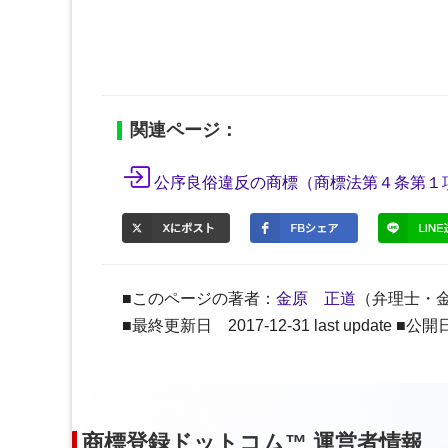
関連ページ：
公序良俗違反の商標（商標法第４条第１
■このページの著者：
金原 正道
（弁理士・
■最終更新日 2017-12-31 last update ■公開日 2
商標登録ドットコム™ 運営者情報