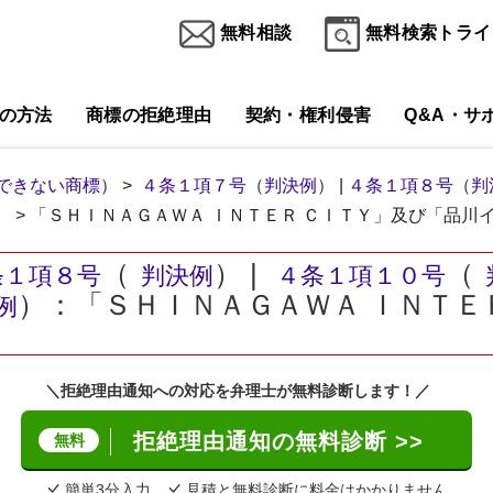
無料相談
無料検索トライ
の方法
商標の拒絶理由
契約・権利侵害
Q&A・サ
できない商標）
>
４条１項７号
（
判決例
） |
４条１項８号
（
判
） > 「ＳＨＩＮＡＧＡＷＡ ＩＮＴＥＲ ＣＩＴＹ」及び「品川
（
） |
（
条１項８号
判決例
４条１項１０号
）：「ＳＨＩＮＡＧＡＷＡ ＩＮＴＥ
例
＼拒絶理由通知への対応を弁理士が無料診断します！／
拒絶理由通知の無料診断 >>
無料
簡単3分入力
見積と無料診断に料金はかかりません