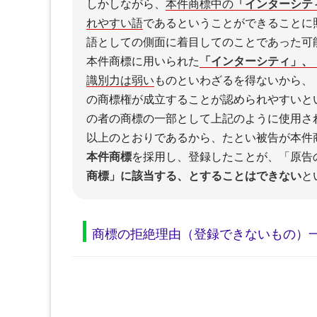
しかしながら、
本件商標中の
「インターシティ
れやすい語
であるということができることに
語としての側面に着目してのことであった可
本件商標に用いられた
「インターシティ」、「I
識別力は弱い
ものといわざるを得ないから、
の商標権が成立することが認められやすいと
の者の商標の一部として上記のように使用さ
以上のとおりであるから、たとい被告が本件
本件商標
を採用し、登録したことが、「原告
商標」に該当する、とすることはできない
と
商標の拒絶理由（登録できないもの）