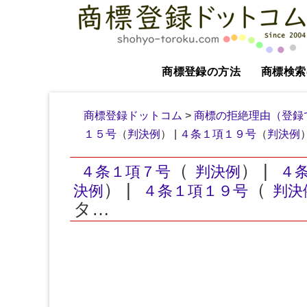
商標登録の方法
商標検索
商標登録ドットコム
>
商標の拒絶理由（登録
１５号
（
判決例
） |
４条１項１９号
（
判決例
（
） |
４条１項７号
判決例
４
） |
（
決例
４条１項１９号
判決
タ…