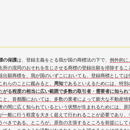
標の保護
は、登録主義をとる我が国の商標法の下で、
例外的に
出所の混同のおそれを生じさせる商標の登録出願を排除すること
該出願商標を、我が国のいずこにおいても、登録商標としては
これらのことに鑑みると、
周知
であるといえるためには、特別
たがる程度の相当に広い範囲で多数の取引者・需要者に知られ
こと、首都圏においては、多数の業者によって膨大な不動産情
者の間に広く知られているという状態が生まれるためには、原
が一般に行う程度を大きく超えて行われることが必要
であり、
うべきである。ところが、原告の主張するところを前提にして