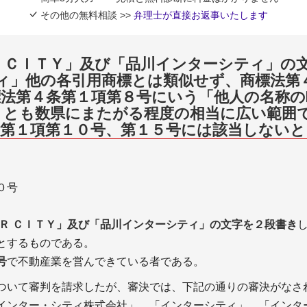
その他の無料相談 >>
弁理士が直接お返事いたします
Ｒ ＣＩＴＹ」及び「品川インターシティ」の文
シティ」他の各引用商標とは類似せず、商標法
法第４条第１項第８号にいう「他人の名称の
くとも数県にまたがる程度の相当に広い範囲
第１項第１０号、第１５号には該当しないと
０号
ＥＲ ＣＩＴＹ」及び「品川インターシティ」の文字を２段書き
とするものである。
号
で不動産業を営んできている者である。
ついて審判を請求したが、審決では、下記の通りの審決がなさ
ITY」、「インター・シティ株式会社」、「インターシティ」、「