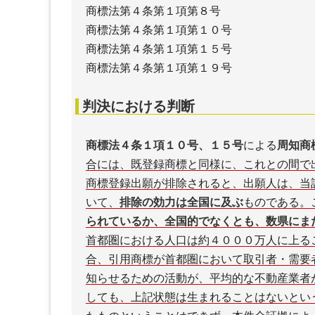
商標法第４条第１項第８号
商標法第４条第１項第１０号
商標法第４条第１項第１５号
商標法第４条第１項第１９号
判決における判断
商標法４条１項１０号、１５号
による
周知商
合には、既登録商標と同様に、これとの間で
商標登録出願が排除されると、出願人は、当
いて、
排除の効力は全国に及ぶ
ものである。
られているか、全国的でなくとも、数県にま
首都圏における人口は約４０００万人に上る
合、
引用商標が首都圏において取引者・需要
知らせるための活動が、平均的な不動産業者
しても、上記状態は生まれることはないとい