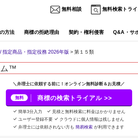
無料相談
無料検索トライ
の方法
商標の拒絶理由
契約・権利侵害
Q&A・サ
 / 指定商品・指定役務 2026年版
> 第１５類
コム™
＼弁理士に依頼する前に！オンライン無料診断＆お見積／
商標の検索トライアル >>
無料
簡単3分入力
見積と無料検索に料金はかかりません
ユーザー登録不要
クラウドに個人情報は残しません
弁理士には依頼されない方も
簡易検索
が利用できます