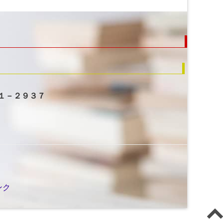
２１－２９３７
ンク