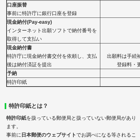
口座振替
事前に特許庁に銀行口座を登録
現金納付(Pay-easy)
インターネット出願ソフトで納付番号を
取得して支払い
現金納付書
特許庁に現金納付書交付を依頼し、支払
出願料は手続
後は納付済証を提出
登録料・
予納
特許印紙
特許印紙とは？
特許印紙
を扱っている郵便局と扱っていない郵便局があり
ます。
事前に
日本郵便のウェブサイト
でお調べになる等されるこ