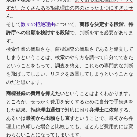
すが、たくさんある拒絶理由の内のたった１つにすぎませ
ん
。
そして
数々の拒絶理由
について、
商標を決定する段階、特
許庁への出願を検討する段階
で、判断をする必要がありま
す。
検索作業の簡単さを、商標調査の簡単さであると錯覚して
しまうということは、検索のやり方を調べて自分でできた
ということをもって、調査を終え、これらの専門的な判断
を飛ばしてしまい、リスクを放置してしまうということな
のだと思います。
商標登録の費用を抑えたい
ということはよくわかります。
ところが、せっかく費用を安くするために自分で手続きを
した結果、
拒絶理由通知
で対応に困り
弁理士に依頼
する、
あるいは
最初から出願をし直す
ということで、
最初から弁
理士に依頼した場合と比較しても、ほとんど費用的には変
わらないことになってしまいます
。