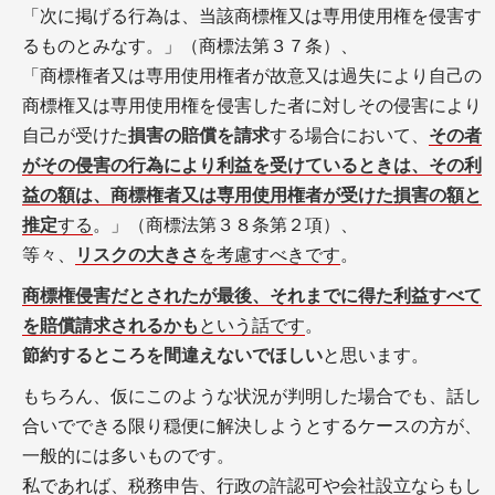
「次に掲げる行為は、当該商標権又は専用使用権を侵害す
るものとみなす。」（商標法第３７条）、
「商標権者又は専用使用権者が故意又は過失により自己の
商標権又は専用使用権を侵害した者に対しその侵害により
自己が受けた
損害の賠償を請求
する場合において、
その者
がその侵害の行為により利益を受けているときは、その利
益の額は、商標権者又は専用使用権者が受けた損害の額と
推定
する
。」（商標法第３８条第２項）、
等々、
リスクの大きさ
を考慮すべきです
。
商標権侵害だとされたが最後、それまでに得た利益すべて
を賠償請求されるかも
という話です
。
節約するところを間違えないでほしい
と思います。
もちろん、仮にこのような状況が判明した場合でも、話し
合いでできる限り穏便に解決しようとするケースの方が、
一般的には多いものです。
私であれば、税務申告、行政の許認可や会社設立ならもし