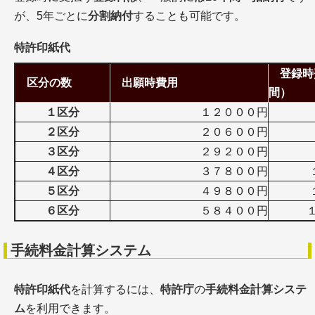
が、5年ごとに
分割納付
することも可能です。
特許印紙代
登録時費
区分の数
出願時費用
間）
１区分
１２０００円
２区分
２０６００円
３区分
２９２００円
４区分
３７８００円
５区分
４９８００円
６区分
５８４００円
手続料金計算システム
特許印紙代
を計算するには、
特許庁
の
手続料金計算システ
ム
を利用できます。