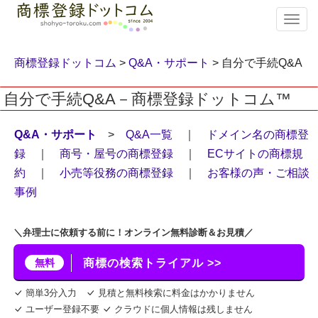
T
o
g
g
商標登録ドットコム
>
Q&A・サポート
> 自分で手続Q&A
l
e
自分で手続Q&A－商標登録ドットコム™
n
a
v
Q&A・サポート
>
Q&A一覧
｜
ドメイン名の商標登
i
録
｜
商号・屋号の商標登録
｜
ECサイトの商標規
g
約
｜
小売等役務の商標登録
｜
お客様の声・ご相談
a
t
事例
i
o
n
＼弁理士に依頼する前に！オンライン無料診断＆お見積／
無料
商標の検索トライアル >>
簡単3分入力
見積と無料検索に料金はかかりません
ユーザー登録不要
クラウドに個人情報は残しません