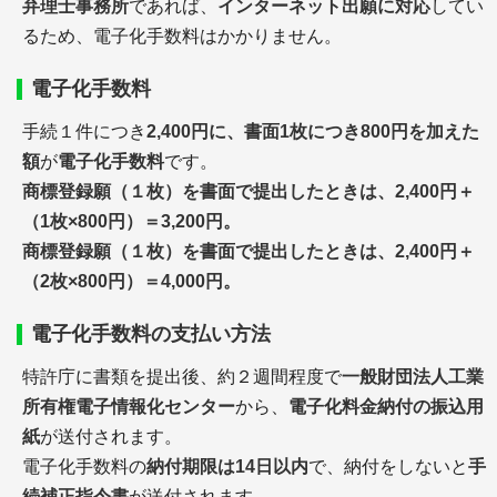
弁理士事務所
であれば、
インターネット出願に対応
してい
るため、電子化手数料はかかりません。
電子化手数料
手続１件につき
2,400円に、書面1枚につき800円を加えた
額
が
電子化手数料
です。
商標登録願（１枚）を書面で提出したときは、2,400円＋
（1枚×800円）＝3,200円。
商標登録願（１枚）を書面で提出したときは、2,400円＋
（2枚×800円）＝4,000円。
電子化手数料の支払い方法
特許庁に書類を提出後、約２週間程度で
一般財団法人工業
所有権電子情報化センター
から、
電子化料金納付の振込用
紙
が送付されます。
電子化手数料の
納付期限は14日以内
で、納付をしないと
手
続補正指令書
が送付されます。