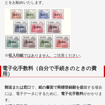
とをお勧めいたします。
※
収入印紙
ではありません。ご注意ください
。
電子化手数料（自分で手続きのときの費
用）
郵送または窓口
で、
紙の書面で商標登録願を提出
する場合
には、電子データにするために、
電子化手数料
がかかりま
す。