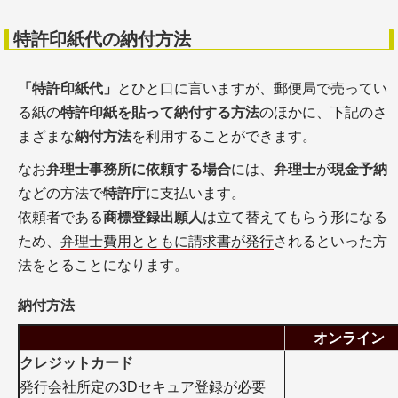
特許印紙代の納付方法
「特許印紙代」
とひと口に言いますが、郵便局で売ってい
る紙の
特許印紙を貼って納付する方法
のほかに、下記のさ
まざまな
納付方法
を利用することができます。
なお
弁理士事務所に依頼する場合
には、
弁理士
が
現金予納
などの方法で
特許庁
に支払います。
依頼者である
商標登録出願人
は立て替えてもらう形になる
ため、
弁理士費用とともに請求書が発行
されるといった方
法をとることになります。
納付方法
オンライン
クレジットカード
発行会社所定の3Dセキュア登録が必要