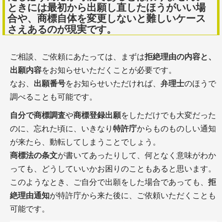
ときには最初から出願し直したほうがいい場
合や、商標自体を変更しないと難しいケース
さえあるのが現実です。
ご相談、ご依頼にあたっては、まずは
拒絶理由の内容と、
出願内容
をお知らせいただくことが必要です。
なお、
出願番号
をお知らせいただければ、
弁理士
のほうで
調べることも可能です。
自分で商標調査
や
商標登録出願
をしただけでも大変だった
のに、忘れた頃に、いきなり
特許庁
からものものしい通知
が来たら、動転してしまうことでしょう。
商標法の条文
が書いてあったりして、何となく意味がわか
っても、どうしていいかお困りのこともあると思います。
このようなとき、ご自分で出願をした場合であっても、
拒
絶理由通知
が特許庁から来た後に、ご依頼いただくことも
可能です。