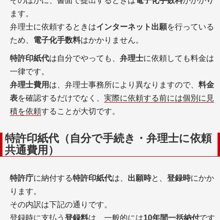
そのほかに、書面で提出するときは
電子化手数料
がかかり
ます。
弁理士に依頼するときは
インターネット出願
を行っている
ため、
電子化手数料
はかかりません。
特許印紙代
は自分でやっても、
弁理士
に依頼しても料金は
一律です。
弁理士費用
は、弁理士事務所により異なりますので、
料金
表
を確認するだけでなく、
実際に依頼する前には個別に見
積を依頼
することが大切です。
特許印紙代（自分で手続き・弁理士に依頼
共通費用）
特許庁
に納付する
特許印紙代
は、
出願時
と、
登録時
にかか
ります。
その内訳は下記の通りです。
登録時に支払う
登録料
は、一般的には
10年間一括納付
です