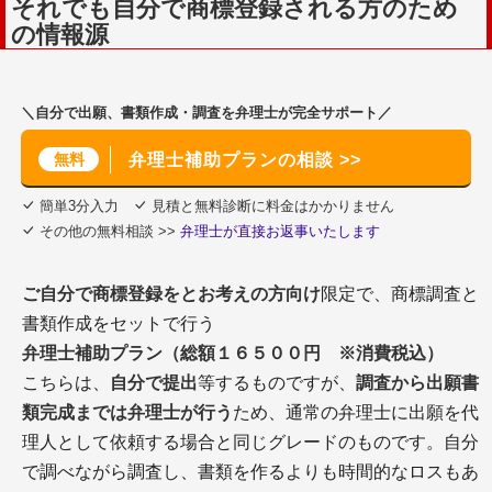
それでも自分で商標登録される方のため
の情報源
＼自分で出願、書類作成・調査を弁理士が完全サポート／
無料
弁理士補助プランの相談 >>
簡単3分入力
見積と無料診断に料金はかかりません
その他の無料相談 >>
弁理士が直接お返事いたします
ご自分で商標登録をとお考えの方向け
限定で、商標調査と
書類作成をセットで行う
弁理士補助プラン（総額１６５００円 ※消費税込）
こちらは、
自分で提出
等するものですが、
調査から出願書
類完成までは弁理士が行う
ため、通常の弁理士に出願を代
理人として依頼する場合と同じグレードのものです。自分
で調べながら調査し、書類を作るよりも時間的なロスもあ