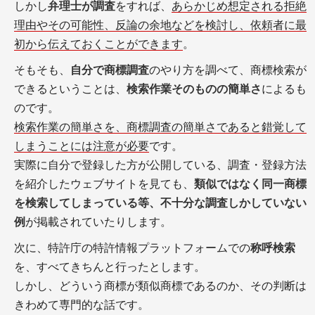
しかし
弁理士が調査
をすれば、
あらかじめ想定される拒絶
理由やその可能性、反論の余地などを検討し、依頼者に最
初から伝えておくことができます
。
そもそも、
自分で商標調査
のやり方を調べて、商標検索が
できるということは、
検索作業そのものの簡単さ
によるも
のです。
検索作業の簡単さを、商標調査の簡単さであると錯覚して
しまうことには注意が必要
です。
実際に自分で登録した方が公開している、調査・登録方法
を紹介したウェブサイトを見ても、
類似ではなく同一商標
を検索してしまっている等、不十分な調査しかしていない
例
が掲載されていたりします。
次に、特許庁の特許情報プラットフォームでの
称呼検索
を、すべてきちんと行ったとします。
しかし、どういう商標が類似商標であるのか、その判断は
きわめて専門的な話です。