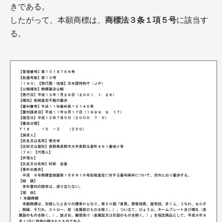
きである。
したがって、本願商標は、
商標法３条１項５号
に該当す
る。