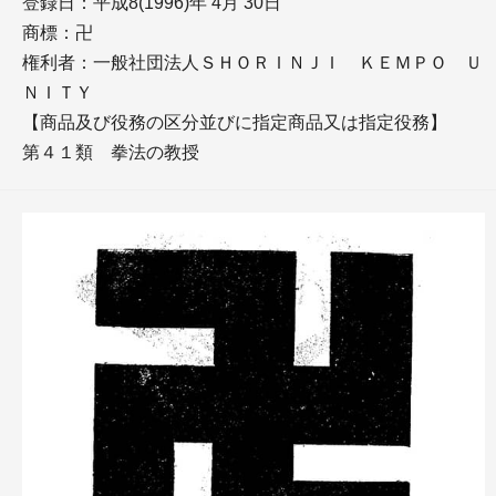
登録日：平成8(1996)年 4月 30日
商標：卍
権利者：一般社団法人ＳＨＯＲＩＮＪＩ ＫＥＭＰＯ Ｕ
ＮＩＴＹ
【商品及び役務の区分並びに指定商品又は指定役務】
第４１類 拳法の教授