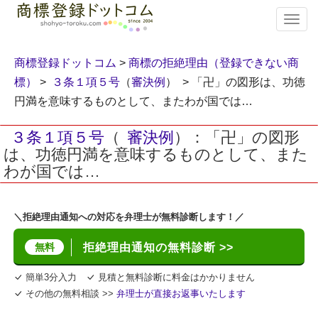
T
o
g
g
商標登録ドットコム
>
商標の拒絶理由（登録できない商
l
標）
>
３条１項５号
（
審決例
） > 「卍」の図形は、功徳
e
円満を意味するものとして、またわが国では…
n
a
v
３条１項５号
（
審決例
）：「卍」の図形
i
は、功徳円満を意味するものとして、また
g
わが国では…
a
t
i
＼拒絶理由通知への対応を弁理士が無料診断します！／
o
n
無料
拒絶理由通知の無料診断 >>
簡単3分入力
見積と無料診断に料金はかかりません
その他の無料相談 >>
弁理士が直接お返事いたします