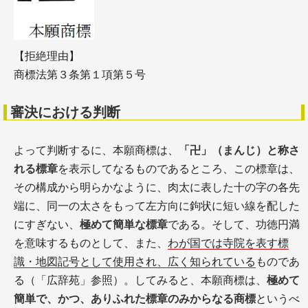
【拒絶理由】
商標法第３条第１項第５号
審決における判断
よって判断するに、本願商標は、
「卍」（まんじ）と称さ
れる標章
を表示してなるものであるところ、この標章は、
その構成から明らかなように、肉太に表した十の字の各先
端に、同一の太さをもって左方向に鉤状に短い線を配した
にすぎない、
極めて簡単な標章
である。そして、功徳円満
を意味するものとして、また、
わが国では寺院を表す標
識・地図記号として使用され、広く知られている
ものであ
る（「広辞苑」参照）。してみると、本願商標は、
極めて
簡単で、かつ、ありふれた標章のみからなる商標
というべ