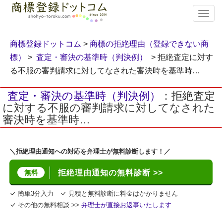
T
o
g
g
商標登録ドットコム
>
商標の拒絶理由（登録できない商
l
標）
>
査定・審決の基準時（判決例）
> 拒絶査定に対す
e
る不服の審判請求に対してなされた審決時を基準時…
n
a
v
査定・審決の基準時（判決例）
：拒絶査定
i
に対する不服の審判請求に対してなされた
g
審決時を基準時…
a
t
i
＼拒絶理由通知への対応を弁理士が無料診断します！／
o
n
無料
拒絶理由通知の無料診断 >>
簡単3分入力
見積と無料診断に料金はかかりません
その他の無料相談 >>
弁理士が直接お返事いたします