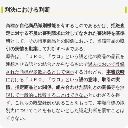
判決における判断
商標が
自他商品識別機能
を有するものであるかは、
拒絶査
定に対する不服の審判請求に対してなされた審決時を基準
時
として、その指定商品との関係において、当該商品の
取
引の実情を勘案
して判断すべきである。
原告は、「ＵＲＯ」「ウロ」という語と他の商品の品質を
連想させる語との結合とからなるもので
過去において登録
された商標が多数あるとして例示
するけれども、
本審決時
における「ＵＲＯ」「ウロ」という
語の意味、取引の実
情、指定商品との関係、組み合わせた語句との関係
等を無
視して一般的に比較することはできない
といわざるを得
ず、これらの既登録例があることをもって、本願商標の識
別力についてこれを有しないとした認定判断を覆すことは
できない。