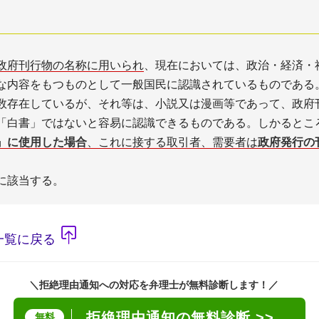
政府刊行物の名称に用いられ
、現在においては、政治・経済・
な内容をもつものとして一般国民に認識されているものである
数存在しているが、それ等は、小説又は漫画等であって、政府
「白書」ではないと容易に認識できるものである。しかるとこ
』に使用した場合
、これに接する取引者、需要者は
政府発行の
に該当する。
一覧に戻る
＼拒絶理由通知への対応を弁理士が無料診断します！／
拒絶理由通知の無料診断 >>
無料