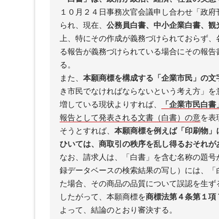
１０月２４日事務次官会議申し合わせ「政府
られ、現在、
公務員白書、中小企業白書、観
上、特にその作成が義務づけられておらず、
る報告が義務づけられている場合にその報告
る。
また、
本願商標を構成する「企業市民」の文
き市民でなければならないという考え方」を
増している現状よりすれば、
「企業市民白書
報告として発表される文書（白書）の意
を表
そうとすれば、
本願商標を例えば「印刷物」
ひいては、商取引の秩序を乱し得るおそれが
なお、請求人は、「白書」を含む名称の題号
録データベースの検索結果の写し）には、「
た場合、その商品の品質について誤認を生ず
したがって、本願商標を
商標法第４条第１項
よって、結論のとおり審決する。