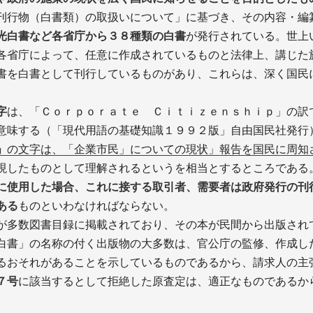
刊行物（白書類）の取扱いについて」に基づき、その内容・編
光白書など各省庁から３８種類の白書
が発行されている。世上
各省庁によって、任意に作成されているものと法律上、講じた
書を白書として刊行しているものがあり、これらは、深く国民
字
は、「Ｃｏｒｐｏｒａｔｅ Ｃｉｔｉｚｅｎｓｈｉｐ」の訳
意味する（「現代用語の基礎知識１９９２版」自由国民社発行
」
の文字は、「企業市民」についての現状」報告を国民に周知
現したものとして理解されるというを相当とするところである
に使用した場合、これに接する取引者、需要者は政府発行の刊
ある
ものといわなければならない。
が多数図書目録に掲載されており、その本が民間から出版され
白書」の名称の付く出版物の大多数は、官公庁の監修、作成し
るおそれがあることを示しているものであるから、請求人の主
７号
に該当するとして拒絶した原査定は、適正なものであるか