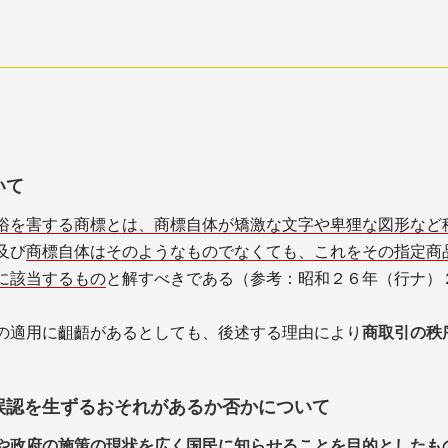
いて
俗を害する商標とは、商標自体が矯激な文字や卑狸な図形など
及び
商標自体はそのようなものでなくても、これをその指定商
に該当するもの
と解すべきである（参考：昭和２６年（行ナ）
の適用に齟齬があるとしても、後述する理由により
商取引の秩
誤認を生ずるおそれがあるか否かについて
や政府の施策の現状を広く国民に知らせることを目的としたも