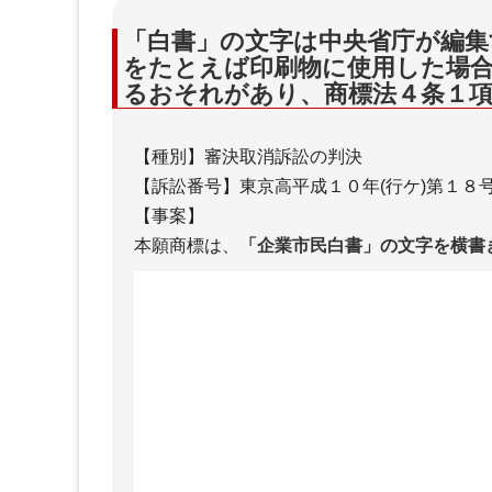
「白書」の文字は中央省庁が編集
をたとえば印刷物に使用した場
るおそれがあり、商標法４条１
【種別】審決取消訴訟の判決
【訴訟番号】東京高平成１０年(行ケ)第１８
【事案】
本願商標は、
「企業市民白書」の文字を横書