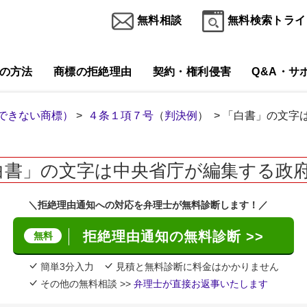
無料相談
無料検索トライ
の方法
商標の拒絶理由
契約・権利侵害
Q&A・サ
できない商標）
>
４条１項７号
（
判決例
） > 「白書」の文
白書」の文字は中央省庁が編集する政
＼拒絶理由通知への対応を弁理士が無料診断します！／
拒絶理由通知の無料診断 >>
無料
簡単3分入力
見積と無料診断に料金はかかりません
その他の無料相談 >>
弁理士が直接お返事いたします