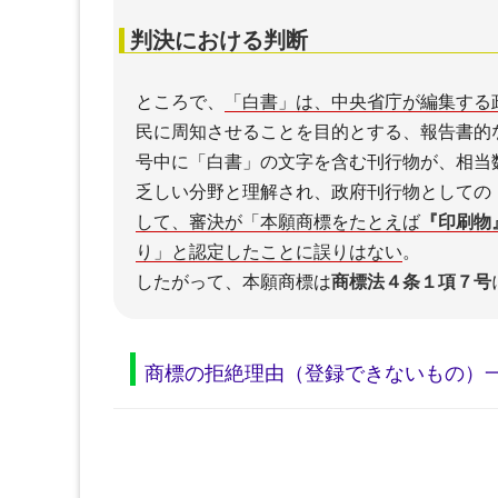
判決における判断
ところで、
「白書」は、中央省庁が編集する
民に周知させることを目的とする、報告書的
号中に「白書」の文字を含む刊行物が、相当
乏しい分野と理解され、政府刊行物としての
して、審決が「本願商標をたとえば
『印刷物
り」と認定したことに誤りはない
。
したがって、本願商標は
商標法４条１項７号
商標の拒絶理由（登録できないもの）