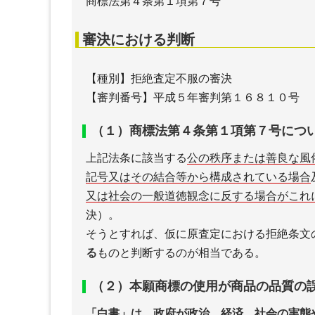
商標法第４条第１項第７号
審決における判断
【種別】拒絶査定不服の審決
【審判番号】平成５年審判第１６８１０号
（１）商標法第４条第１項第７号につ
上記法条に該当する
公の秩序または善良な風
記号又はその結合等から構成されている場合
又は社会の一般道徳観念に反する場合がこれ
決）。
そうとすれば、仮に原査定における拒絶条文
る
ものと判断するのが相当である。
（２）本願商標の使用が商品の品質の
「白書」は、政府が政治、経済、社会の実態