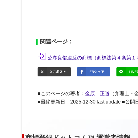
関連ページ：
公序良俗違反の商標（商標法第４条第１
■このページの著者：
金原 正道
（弁理士・
■最終更新日 2025-12-30 last update ■公開日 2
商標登録ドットコム™ 運営者情報