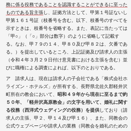
務に係る役務であることを認識することができるに至った
ものである旨主張
し、証拠方法として、甲第１号証ないし
甲第１６１号証（枝番号を含む。以下、枝番号のすべてを
示すときは、枝番号を省略する。また、表記に当たっては
「甲○」（「○」部分は数字）のように省略して記載す
る。なお、甲７９の１４、甲８０及び甲８２は、欠番であ
る。）を提出しているところ、上記証拠及び請求人の主張
（令和４年３月２９日付け意見書における主張を含む）並
びに職権による調査によれば、以下のとおりである。
ア 請求人は、現在は請求人の子会社である「株式会社ホ
ライズン・ホテルズ」が所有する、長野県北佐久郡軽井沢
町所在の教会において、
昭和４９年から現在に至るまで約
５０年、「軽井沢高原教会」の文字を用いて、婚礼に関す
る役務（西洋式ウェディングの役務）を提供
しており（請
求人の主張、甲２、甲１４及び甲１６）、また、同教会の
公式ウェブページや請求人の業務（同教会を婚礼のための