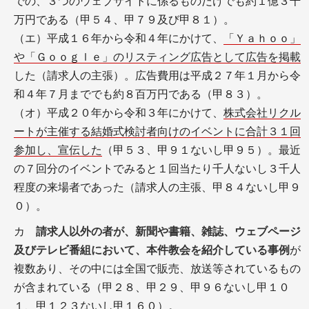
での、３つのウェブサイトに係るものだけでも約１億３千
万円である（甲５４、甲７９及び甲８１）。
（エ）平成１６年から令和４年にかけて、
「Ｙａｈｏｏ」
や「Ｇｏｏｇｌｅ」のリスティング広告として広告を掲載
した（請求人の主張）。広告費用は平成２７年１月から令
和４年７月まででも約８百万円である（甲８３）。
（オ）平成２０年から令和３年にかけて、
株式会社リクル
ートが主催する結婚式検討者向けのイベントに合計３１回
参加し、宣伝した
（甲５３、甲９１ないし甲９５）。最近
の７回分のイベントでみると１回当たり千人ないし３千人
程度の来場者であった（請求人の主張、甲８４ないし甲９
０）。
カ
請求人以外の者が、新聞や書籍、雑誌、ウェブページ
及びテレビ番組において、本件教会を紹介している事例
が
複数あり、その中には全国で販売、放送等されているもの
が含まれている（甲２８、甲２９、甲９６ないし甲１０
１、甲１２３ないし甲１６０）。