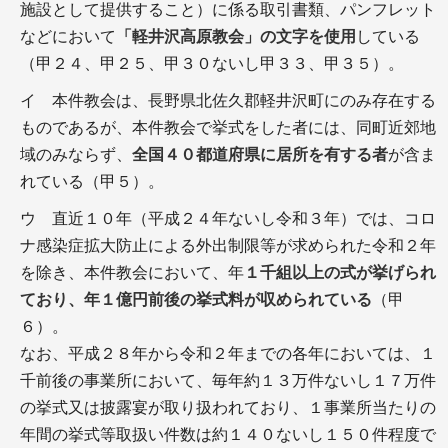
施設として提供すること）に係る取引書類、パンフレット
などにおいて
「軽井沢高原教会」の文字を使用
している
（甲２４、甲２５、甲３０ないし甲３３、甲３５）。
イ 本件教会は、長野県北佐久郡軽井沢町にのみ存在する
ものであるが、本件教会で挙式をした者には、同町近郊地
域のみならず、
全国４０都道府県に居所を有する者
が含ま
れている（甲５）。
ウ 直近１０年（平成２４年ないし令和３年）では、コロ
ナ感染症拡大防止による外出制限等が求められた令和２年
を除き、本件教会において、年
１千組以上の式が挙げられ
ており、年１億円前後の挙式料が収められている
（甲
６）。
なお、平成２８年から令和２年までの各年においては、１
千前後の事業所において、毎年約１３万件ないし１７万件
の挙式又は披露宴が取り扱われており、１事業所当たりの
年間の挙式等取扱い件数は約１４０ないし１５０件程度で