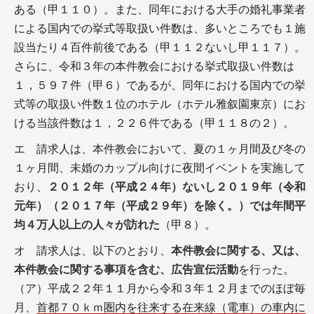
ある（甲１１０）。また、同年における大手の婚礼事業者
による国内での挙式等取扱い件数は、多いところでも１施
設当たり４百件前後である（甲１１２ないし甲１１７）。
さらに、令和３年の本件教会における挙式取扱い件数は
１，５９７件（甲６）であるが、同年における国内での挙
式等の取扱い件数１位のホテル（ホテル雅叙園東京）にお
ける当該件数は１，２２６件である（甲１１８の２）。
エ 請求人は、本件教会において、夏の１ヶ月間及び冬の
１ヶ月間、未婚のカップル向けに夜間イベントを実施して
おり、
２０１２年（平成２４年）ないし２０１９年（令和
元年）（２０１７年（平成２９年）を除く。）では年間平
均４万人以上の人々が訪れた
（甲８）。
オ 請求人は、以下のとおり、
本件教会に関する、又は、
本件教会に関する事項を含む、広告宣伝活動
を行った。
（ア）平成２２年１１月から令和３年１２月までのほぼ毎
月、
首都７０ｋｍ圏内を往来する在来線（電車）の車内に