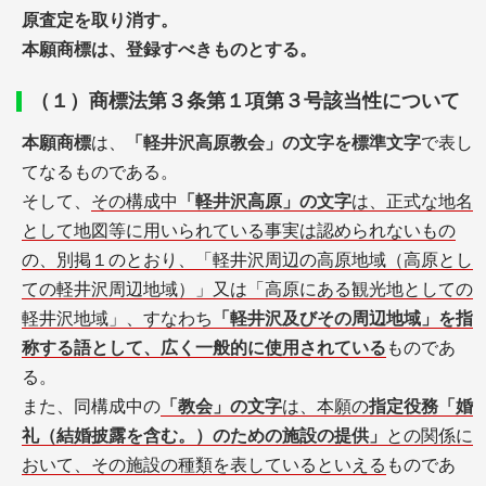
原査定を取り消す。
本願商標は、登録すべきものとする。
（１）商標法第３条第１項第３号該当性について
本願商標
は、
「軽井沢高原教会」の文字を標準文字
で表し
てなるものである。
そして、
その構成中
「軽井沢高原」の文字
は、正式な地名
として地図等に用いられている事実は認められないもの
の、別掲１のとおり、「軽井沢周辺の高原地域（高原とし
ての軽井沢周辺地域）」又は「高原にある観光地としての
軽井沢地域」、すなわち
「軽井沢及びその周辺地域」を指
称する語として、広く一般的に使用されている
ものであ
る。
また、同構成中の
「教会」の文字
は、本願の
指定役務「婚
礼（結婚披露を含む。）のための施設の提供」
との関係に
おいて、その施設の種類を表しているといえる
ものであ