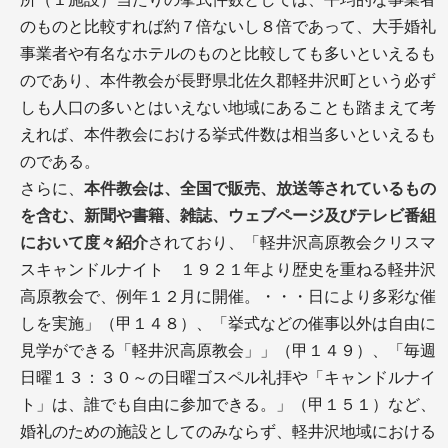
のものと比較すれば約７倍ないし８倍であって、大手婚礼
事業者や有名なホテルのものと比較しても多いといえるも
のであり、本件教会が長野県北佐久郡軽井沢町という必ず
しも人口の多いとはいえない地域にあることも踏まえて考
えれば、本件教会における挙式件数は相当多いといえるも
のである。
さらに、
本件教会は、全国で販売、放送等されているもの
を含む、新聞や書籍、雑誌、ウェブページ及びテレビ番組
において度々紹介
されており、「軽井沢高原教会クリスマ
スキャンドルナイト １９２１年より歴史を重ねる軽井沢
高原教会で、例年１２月に開催。・・・日により多彩な催
しを実施」（甲１４８）、「挙式などの催事以外は自由に
見学ができる「軽井沢高原教会」」（甲１４９）、「毎週
日曜１３：３０～の日曜ゴスペル礼拝や「キャンドルナイ
ト」は、誰でも自由に参加できる。」（甲１５１）など、
婚礼のための施設としてのみならず、軽井沢地域における