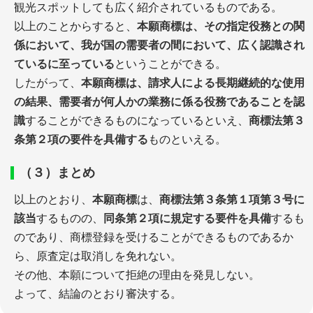
観光スポットしても広く紹介されているものである。
以上のことからすると、
本願商標は、その指定役務との関
係において、我が国の需要者の間において、広く認識され
ているに至っている
ということができる。
したがって、
本願商標は、請求人による長期継続的な使用
の結果、需要者が何人かの業務に係る役務であることを認
識
することができるものになっているといえ、
商標法第３
条第２項の要件を具備する
ものといえる。
（３）まとめ
以上のとおり、
本願商標
は、
商標法第３条第１項第３号に
該当
するものの、
同条第２項に規定する要件を具備
するも
のであり、商標登録を受けることができるものであるか
ら、原査定は取消しを免れない。
その他、本願について拒絶の理由を発見しない。
よって、結論のとおり審決する。