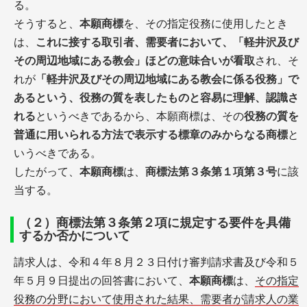
る。
そうすると、
本願商標
を、その指定役務に使用したとき
は、
これに接する取引者、需要者において、「軽井沢及び
その周辺地域にある教会」ほどの意味合いが看取
され、そ
れが
「軽井沢及びその周辺地域にある教会に係る役務」で
あるという、役務の質を表したものと容易に理解、認識さ
れる
というべきであるから、本願商標は、その
役務の質を
普通に用いられる方法で表示する標章のみからなる商標
と
いうべきである。
したがって、
本願商標
は、
商標法第３条第１項第３号
に該
当する。
（２）商標法第３条第２項に規定する要件を具備
するか否かについて
請求人は、令和４年８月２３日付け審判請求書及び令和５
年５月９日提出の回答書において、
本願商標
は、
その指定
役務の分野において使用された結果、需要者が請求人の業