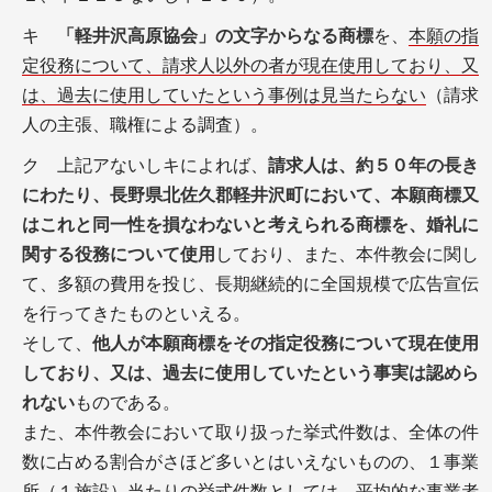
キ
「軽井沢高原協会」の文字からなる商標
を、
本願の指
定役務について、請求人以外の者が現在使用しており、又
は、過去に使用していたという事例は見当たらない
（請求
人の主張、職権による調査）。
ク 上記アないしキによれば、
請求人は、約５０年の長き
にわたり、長野県北佐久郡軽井沢町において、本願商標又
はこれと同一性を損なわないと考えられる商標を、婚礼に
関する役務について使用
しており、また、本件教会に関し
て、多額の費用を投じ、長期継続的に全国規模で広告宣伝
を行ってきたものといえる。
そして、
他人が本願商標をその指定役務について現在使用
しており、又は、過去に使用していたという事実は認めら
れない
ものである。
また、本件教会において取り扱った挙式件数は、全体の件
数に占める割合がさほど多いとはいえないものの、１事業
所（１施設）当たりの挙式件数としては、平均的な事業者