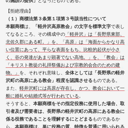
の施設の提供」
となったものである。
【拒絶理由】
（１）商標法第３条第１項第３号該当性について
本願商標
は、
「軽井沢高原教会」の文字を標準文字
で表し
てなるところ、その構成中の
「軽井沢」は「長野県東部、
北佐久郡にある町。」を、「高原」は「海面からかなり高
い位置にあって、平らな表面をもち、比較的起伏が小さ
く、谷の発達があまり顕著でない高地。」を、「教会」は
「キリスト教徒の礼拝祭儀および宗教的会合のための建
物。」
を、それぞれ意味し、
全体としては「長野県の軽井
沢町の高原にある教会」程度を認識させる
ものである。
また、
軽井沢町には高原が存在し、かつ、教会において一
般に婚礼や結婚式等が行われている
。
そうすると、
本願商標をその指定役務に使用した場合、取
引者及び需要者は、長野県の軽井沢町の高原にある教会に
係る役務であることを理解するにとどまる
ものであるか
ら
、本願商標は、単に役務の質、特徴を普通に用いられる