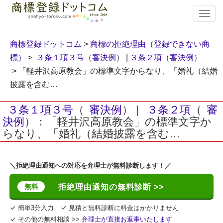
T
o
g
g
商標登録ドットコム
>
商標の拒絶理由（登録できない商
l
標）
>
３条１項３号
（
審決例
） |
３条２項
（
審決例
）
e
> 「軽井沢高原教会」の標準文字からなり、「婚礼（結婚
n
a
披露を含む…
v
i
３条１項３号
（
審決例
） |
３条２項
（
審
g
決例
）：「軽井沢高原教会」の標準文字か
a
らなり、「婚礼（結婚披露を含む…
t
i
o
n
＼拒絶理由通知への対応を弁理士が無料診断します！／
無料
拒絶理由通知の無料診断 >>
簡単3分入力
見積と無料診断に料金はかかりません
その他の無料相談 >>
弁理士が直接お返事いたします