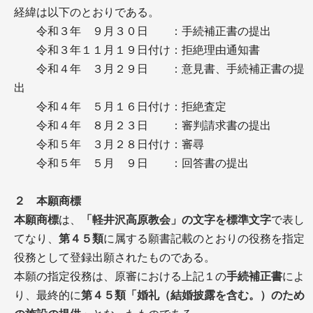
経緯は以下のとおりである。
令和３年 ９月３０日 ：手続補正書の提出
令和３年１１月１９日付け：拒絶理由通知書
令和４年 ３月２９日 ：意見書、手続補正書の提
出
令和４年 ５月１６日付け：拒絶査定
令和４年 ８月２３日 ：審判請求書の提出
令和５年 ３月２８日付け：審尋
令和５年 ５月 ９日 ：回答書の提出
２ 本願商標
本願商標
は、
「軽井沢高原教会」の文字を標準文字
で表し
てなり、
第４５類
に属する願書記載のとおりの役務を指定
役務として登録出願されたものである。
本願の指定役務は、原審における上記１の
手続補正書
によ
り、最終的に
第４５類「婚礼（結婚披露を含む。）のため