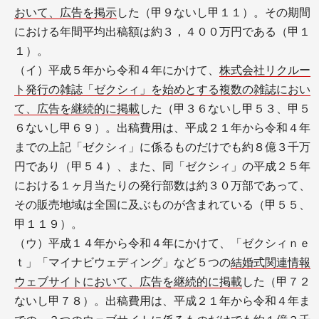
おいて、広告を掲示
した（甲９ないし甲１１）。その期間
における年間平均出稿額は約３，４００万円である（甲１
１）。
（イ）平成５年から令和４年にかけて、
株式会社リクルー
ト発行の雑誌「ゼクシィ」を始めとする複数の雑誌におい
て、広告を継続的に掲載
した（甲３６ないし甲５３、甲５
６ないし甲６９）。出稿費用は、平成２１年から令和４年
までの上記「ゼクシィ」に係るものだけでも約８億３千万
円であり（甲５４）、また、同「ゼクシィ」の平成２５年
における１ヶ月当たりの発行部数は約３０万部であって、
その販売地域は全国に及ぶものが含まれている（甲５５、
甲１１９）。
（ウ）平成１４年から令和４年にかけて、「ゼクシィｎｅ
ｔ」「マイナビウェディング」など５つの
結婚式関連情報
ウェブサイトにおいて、広告を継続的に掲載
した（甲７２
ないし甲７８）。出稿費用は、平成２１年から令和４年ま