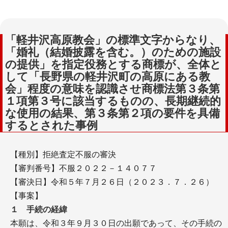
「軽井沢高原教会」の標準文字からなり、
「婚礼（結婚披露を含む。）のための施設
の提供」を指定役務とする商標が、全体と
して「長野県の軽井沢町の高原にある教
会」程度の意味を認識させ商標法第３条第
１項第３号に該当するものの、長期継続的
な使用の結果、第３条第２項の要件を具備
するとされた事例
【種別】拒絶査定不服の審決
【審判番号】不服２０２２－１４０７７
【審決日】令和５年７月２６日（２０２３．７．２６）
【事案】
１ 手続の経緯
本願は、令和３年９月３０日の出願であって、その手続の