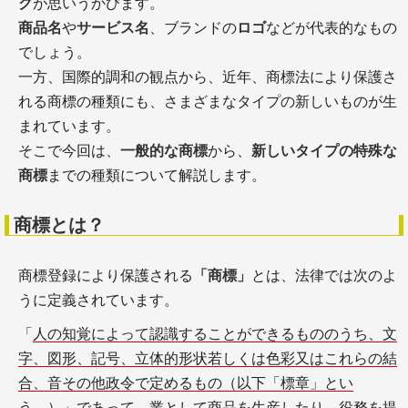
グ
が思いうかびます。
商品名
や
サービス名
、ブランドの
ロゴ
などが代表的なもの
でしょう。
一方、国際的調和の観点から、近年、商標法により保護さ
れる商標の種類にも、さまざまなタイプの新しいものが生
まれています。
そこで今回は、
一般的な商標
から、
新しいタイプの特殊な
商標
までの種類について解説します。
商標とは？
商標登録により保護される
「商標」
とは、法律では次のよ
うに定義されています。
「
人の知覚によって認識することができるもののうち、文
字、図形、記号、立体的形状若しくは色彩又はこれらの結
合、音その他政令で定めるもの（以下「標章」とい
う。）」であって、業として商品を生産したり、役務を提