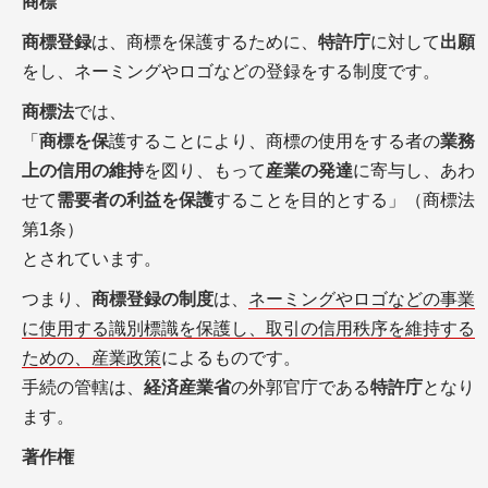
商標
商標登録
は、商標を保護するために、
特許庁
に対して
出願
をし、ネーミングやロゴなどの登録をする制度です。
商標法
では、
「
商標を保
護することにより、商標の使用をする者の
業務
上の信用の維持
を図り、もって
産業の発達
に寄与し、あわ
せて
需要者の利益を保護
することを目的とする」（商標法
第1条）
とされています。
つまり、
商標登録の制度
は、
ネーミングやロゴなどの事業
に使用する識別標識を保護し、取引の信用秩序を維持する
ための、産業政策
によるものです。
手続の管轄は、
経済産業省
の外郭官庁である
特許庁
となり
ます。
著作権