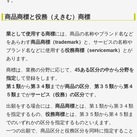
す。
商品商標と役務（えきむ）商標
業として使用する商標
には、商品の名称やブランド名など
をあらわす
商品商標（trademark）
と、サービスの名称や
ブランド名などに使用する
役務商標（servicemark）
とが
あります。
商標は、業務の分野に応じて、
45ある区分の中から分野を
指定
して登録をします。
第１類
から
第３４類
までが
商品の区分
、
第３５類
から
第４
５類
までが
サービス（役務）の区分
です。
出願をする場合には、
商品商標
とは、第１類から第３４類
を指定するもの、
役務商標
とは、第３５類から第４５類ま
でのいずれかの区分を指定するものといえます。
一つの出願で、商品区分と役務区分を同時に指定すること