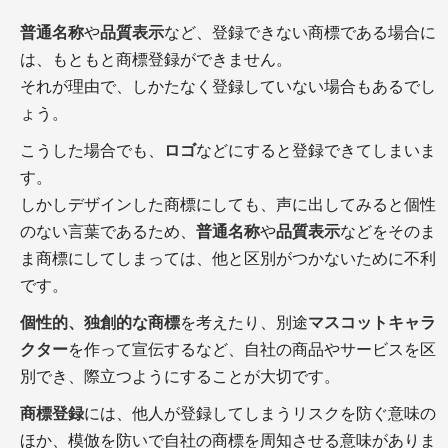
普通名称
や
品質表示
など、登録できない商標である場合に
は、もともと商標登録ができません。
それが理由で、しかたなく登録していない場合もあるでし
ょう。
こうした場合でも、
ロゴ
などにすると登録できてしまいま
す。
しかしデザインした商標にしても、声に出してみると個性
のない言葉であるため、
普通名称
や
品質表示
などをそのま
ま商標にしてしまっては、他と区別がつかないために不利
です。
個性的、独創的な商標
を考えたり、別途
マスコットキャラ
クター
を作って宣伝するなど、自社の商品やサービスを区
別でき、際立つようにすることが大切です。
商標登録
には、他人が登録してしまうリスクを防ぐ意味の
ほか、模倣を防いで自社の商標を周知させる意味がありま