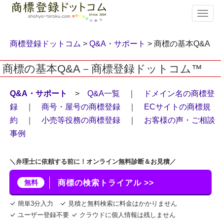
T
o
g
g
商標登録ドットコム
>
Q&A・サポート
> 商標の基本Q&A
l
e
商標の基本Q&A－商標登録ドットコム™
n
a
v
Q&A・サポート
>
Q&A一覧
｜
ドメイン名の商標登
i
録
｜
商号・屋号の商標登録
｜
ECサイトの商標規
g
約
｜
小売等役務の商標登録
｜
お客様の声・ご相談
a
t
事例
i
o
n
＼弁理士に依頼する前に！オンライン無料診断＆お見積／
無料
商標の検索トライアル >>
簡単3分入力
見積と無料検索に料金はかかりません
ユーザー登録不要
クラウドに個人情報は残しません