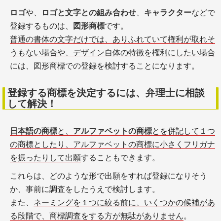
ロゴ
や、
ロゴと文字との組み合わせ
、
キャラクター
などで
登録するものは、
図形商標
です。
普通の書体の文字だけでは、ありふれていて権利が取れそ
うもない場合や、デザイン自体の特徴を権利にしたい場合
には、図形商標での登録を検討することになります。
登録する商標を決定するには、弁理士に相談
して解決！
日本語の商標
と、
アルファベットの商標
とを併記して１つ
の商標としたり、アルファベットの商標に小さくフリガナ
を振ったりして出願
することもできます。
これらは、どのような形で出願をすれば登録になりそう
か、事前に調査をしたうえで検討します。
また、
ネーミングを１つに絞る前に、いくつかの候補があ
る段階で、商標調査をする方が無駄がありません
。