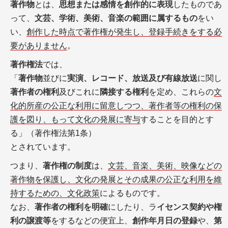
著作物
とは、
思想または感情を創作的に表現
したものであ
って、
文芸、学術、美術、音楽の範囲に属するもの
をい
い、
創作した時点で著作権が発生し、登録手続きをする必
要がありません
。
著作権法
では、
「
著作物
並びに
実演、レコード、放送及び有線放送
に関し
著作者の権利
及びこれに
隣接する権利
を定め、これらの
文
化的所産の公正な利用に留意しつつ、著作者等の権利の保
護を図り、もって文化の発展に寄与
することを目的とす
る」（著作権法第1条）
とされています。
つまり、
著作権の制度
は、
文芸、音楽、美術、映像などの
著作物を保護し、文化の発展とその成果の公正な利用を維
持するための、文化政策
によるものです。
なお、
著作者の権利を明確
にしたり、ラ
イセンス契約や権
利の譲渡等
をするなどの便宜上、
創作年月日の登録
や、
第