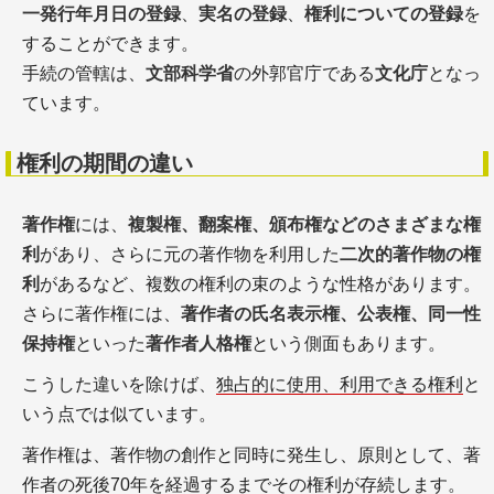
一発行年月日の登録
、
実名の登録
、
権利についての登録
を
することができます。
手続の管轄は、
文部科学省
の外郭官庁である
文化庁
となっ
ています。
権利の期間の違い
著作権
には、
複製権、翻案権、頒布権などのさまざまな権
利
があり、さらに元の著作物を利用した
二次的著作物の権
利
があるなど、複数の権利の束のような性格があります。
さらに著作権には、
著作者の氏名表示権、公表権、同一性
保持権
といった
著作者人格権
という側面もあります。
こうした違いを除けば、
独占的に使用、利用できる権利
と
いう点では似ています。
著作権は、著作物の創作と同時に発生し、原則として、著
作者の死後70年を経過するまでその権利が存続します。