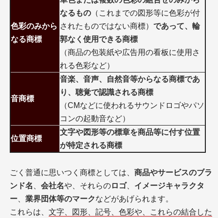
なるもの
（これまでの図形等に色彩が付
色彩のみから
されたものではない商標）
であって、輪
なる商標
郭なく使用できる商標
（商品の包装紙や広告用の看板に使用さ
れる色彩など）
音楽、音声、自然音等からなる商標であ
り、聴覚で認識される商標
音商標
（CMなどに使われるサウンドロゴやパソ
コンの起動音など）
文字や図形等の標章を商品等に付す位置
位置商標
が特定される商標
ごく普通に思いつく商標としては、
商品やサービスのブラ
ンド名
、
会社名
や、それらの
ロゴ
、
イメージキャラクタ
ー
、
業界団体等のマーク
などがあげられます。
これらは、
文字、図形、記号、色彩や、これらの結合した