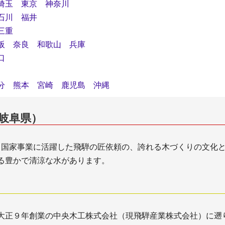
埼玉
東京
神奈川
石川
福井
三重
阪
奈良
和歌山
兵庫
口
分
熊本
宮崎
鹿児島
沖縄
岐阜県）
う国家事業に活躍した飛騨の匠依頼の、誇れる木づくりの文化
る豊かで清涼な水があります。
大正９年創業の中央木工株式会社（現飛騨産業株式会社）に遡