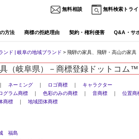
無料相談
無料検索トライ
の方法
商標の拒絶理由
契約・権利侵害
Q&A・サ
ンド |
岐阜の地域ブランド
> 飛騨の家具、飛騨・高山の家具
家具（岐阜県）－商標登録ドットコム™
｜
ネーミング
｜
ロゴ商標
｜
キャラクター
ログラム商標
｜
色彩のみの商標
｜
音商標
｜
位置商
体商標
｜
地域団体商標
城
福島