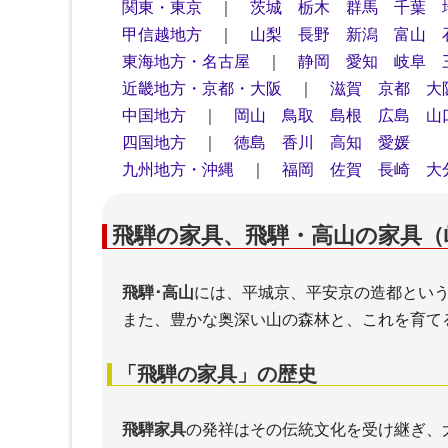
関東・東京
｜
茨城
栃木
群馬
千葉
甲信越地方
｜
山梨
長野
新潟
富山
東海地方・名古屋
｜
静岡
愛知
岐阜
近畿地方・京都・大阪
｜
滋賀
京都
大
中国地方
｜
岡山
鳥取
島根
広島
山
四国地方
｜
徳島
香川
高知
愛媛
九州地方・沖縄
｜
福岡
佐賀
長崎
大
飛騨の家具、飛騨・高山の家具（
飛騨･高山
には、平城京、平安京の造都とい
また、豊かな奥深い山の森林と、これを育て
「飛騨の家具」の歴史
飛騨家具
の発祥はその伝統文化を受け継ぎ、