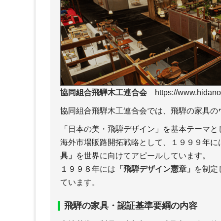
協同組合飛騨木工連合会
https://www.hidano
協同組合飛騨木工連合会では、飛騨の家具の
「日本の美・飛騨デザイン」を基本テーマと
海外市場販路開拓戦略として、１９９９年に
具」
を世界に向けてアピールしています。
１９９８年には
「飛騨デザイン憲章」
を制定
ています。
飛騨の家具・認証基準要綱の内容