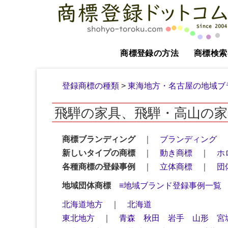
商標登録の方法
商標検索
登録商標の種類
>
東海地方・名古屋の地域ブラ
飛騨の家具、飛騨・高山の
商標ブランディング
｜
ブランディング
新しいタイプの商標
｜
動き商標
｜
ホ
各種商標の登録事例
｜
立体商標
｜
団
地域団体商標
≡地域ブランド登録事例一覧
北海道地方
｜
北海道
東北地方
｜
青森
秋田
岩手
山形
宮