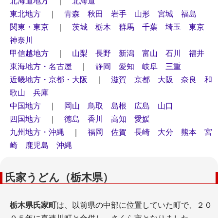
北海道地方
｜
北海道
東北地方
｜
青森
秋田
岩手
山形
宮城
福島
関東・東京
｜
茨城
栃木
群馬
千葉
埼玉
東京
神奈川
甲信越地方
｜
山梨
長野
新潟
富山
石川
福井
東海地方・名古屋
｜
静岡
愛知
岐阜
三重
近畿地方・京都・大阪
｜
滋賀
京都
大阪
奈良
和
歌山
兵庫
中国地方
｜
岡山
鳥取
島根
広島
山口
四国地方
｜
徳島
香川
高知
愛媛
九州地方・沖縄
｜
福岡
佐賀
長崎
大分
熊本
宮
崎
鹿児島
沖縄
氏家うどん（栃木県）
栃木県氏家町
は、以前県の中部に位置していた町で、２０