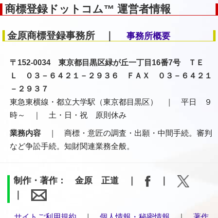
商標登録ドットコム™ 運営者情報
金原商標登録事務所 ｜
事務所概要
〒152-0034 東京都目黒区緑が丘一丁目16番7号 ＴＥ
Ｌ ０３－６４２１－２９３６ ＦＡＸ ０３－６４２１
－２９３７
東急東横線・都立大学駅（東京都目黒区） ｜ 平日 ９
時～ ｜ 土・日・祝 原則休み
業務内容
｜ 商標・意匠の調査・出願・中間手続。審判
など争訟手続。知財関連業務全般。
制作・著作： 金原 正道 ｜
｜
｜
サイトご利用規約
｜
個人情報・秘密情報
｜
著作