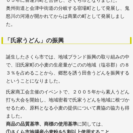
０５年に喜連川町と合併し、さくら市となりました。
奥州街道と会津中街道の分岐する宿場町として発展し、鬼
怒川の河港が開かれてからは商業の町として発展しまし
た。
「氏家うどん」の振興
誕生したさくら市では、地域ブランド振興の取り組みの中
で、旧氏家町の小麦の生産量がこのの地域（塩谷郡）の８
３％を占めることから、郷愁を誘う田舎うどんを振興する
ということになりました。
氏家商工会主催のイベントで、２００５年から素人うどん
打ち大会を開始し、地域密着で氏家うどんを地域に根づか
せるため、原料となる小麦の提供について農協の協力も得
ました。
商品の品質基準、商標の使用基準
に関しては、
①さくら市地場産小麦粉を5 割以上使用すること