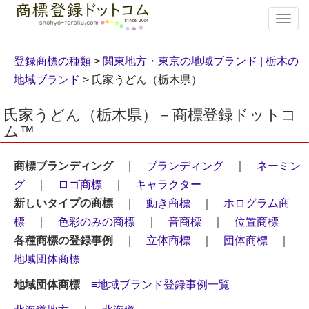
T
o
g
g
登録商標の種類
>
関東地方・東京の地域ブランド |
栃木の
l
地域ブランド
> 氏家うどん（栃木県）
e
n
氏家うどん（栃木県）－商標登録ドットコ
a
ム™
v
i
g
商標ブランディング
｜
ブランディング
｜
ネーミン
a
グ
｜
ロゴ商標
｜
キャラクター
t
i
新しいタイプの商標
｜
動き商標
｜
ホログラム商
o
標
｜
色彩のみの商標
｜
音商標
｜
位置商標
n
各種商標の登録事例
｜
立体商標
｜
団体商標
｜
地域団体商標
地域団体商標
≡地域ブランド登録事例一覧